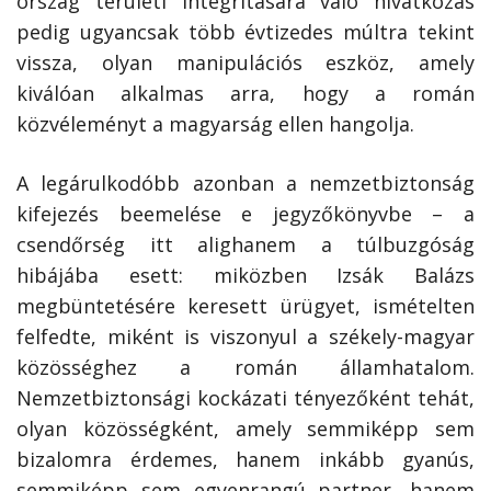
ország területi integritására való hivatkozás
pedig ugyancsak több évtizedes múltra tekint
vissza, olyan manipulációs eszköz, amely
kiválóan alkalmas arra, hogy a román
közvéleményt a magyarság ellen hangolja.
A legárulkodóbb azonban a nemzetbiztonság
kifejezés beemelése e jegyzőkönyvbe – a
csendőrség itt alighanem a túlbuzgóság
hibájába esett: miközben Izsák Balázs
megbüntetésére keresett ürügyet, ismételten
felfedte, miként is viszonyul a székely-magyar
közösséghez a román államhatalom.
Nemzetbiztonsági kockázati tényezőként tehát,
olyan közösségként, amely semmiképp sem
bizalomra érdemes, hanem inkább gyanús,
semmiképp sem egyenrangú partner, hanem