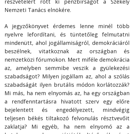
részvételért rótt ki pénzbírságot a Székely
Nemzeti Tanács elnökére.
A jegyzőkönyvet érdemes lenne minél több
nyelvre lefordítani, és tüntetőleg felmutatni
mindenütt, ahol jogállamiságról, demokráciáról
beszélnek, vitatkoznak az országban és
nemzetközi fórumokon. Mert miféle demokrácia
az, amelyben semmibe veszik a gyülekezési
szabadságot? Milyen jogállam az, ahol a szólás
szabadságát ilyen brutális módon korlátozzák?
Mi más, ha nem elnyomás az, ha egy országban
a rendfenntartásra hivatott szerv egy előre
bejelentett és engedélyezett, mindvégig
teljesen békés tiltakozó felvonulás résztvevőit
zaklatja? Mi egyéb, ha nem elnyomó az a