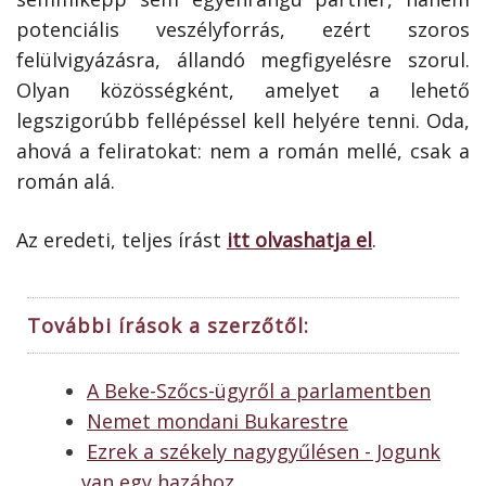
potenciális veszélyforrás, ezért szoros
felülvigyázásra, állandó megfigyelésre szorul.
Olyan közösségként, amelyet a lehető
legszigorúbb fellépéssel kell helyére tenni. Oda,
ahová a feliratokat: nem a román mellé, csak a
román alá.
Az eredeti, teljes írást
itt olvashatja el
.
További írások a szerzőtől:
A Beke-Szőcs-ügyről a parlamentben
Nemet mondani Bukarestre
Ezrek a székely nagygyűlésen - Jogunk
van egy hazához