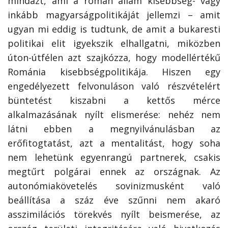
mindazt, ami a román állam kisebbség- vagy
inkább magyarságpolitikáját jellemzi – amit
ugyan mi eddig is tudtunk, de amit a bukaresti
politikai elit igyekszik elhallgatni, miközben
úton-útfélen azt szajkózza, hogy modellértékű
Románia kisebbségpolitikája. Hiszen egy
engedélyezett felvonuláson való részvételért
büntetést kiszabni a kettős mérce
alkalmazásának nyílt elismerése: nehéz nem
látni ebben a megnyilvánulásban az
erőfitogtatást, azt a mentalitást, hogy soha
nem lehetünk egyenrangú partnerek, csakis
megtűrt polgárai ennek az országnak. Az
autonómiakövetelés sovinizmusként való
beállítása a száz éve szűnni nem akaró
asszimilációs törekvés nyílt beismerése, az