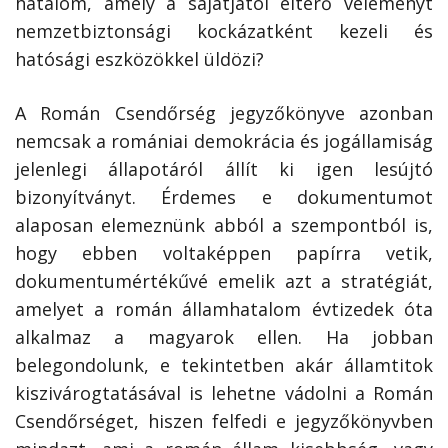
hatalom, amely a sajátjától eltérő véleményt
nemzetbiztonsági kockázatként kezeli és
hatósági eszközökkel üldözi?
A Román Csendőrség jegyzőkönyve azonban
nemcsak a romániai demokrácia és jogállamiság
jelenlegi állapotáról állít ki igen lesújtó
bizonyítványt. Érdemes e dokumentumot
alaposan elemeznünk abból a szempontból is,
hogy ebben voltaképpen papírra vetik,
dokumentum­értékűvé emelik azt a stratégiát,
amelyet a román államhatalom évtizedek óta
alkalmaz a magyarok ellen. Ha jobban
belegondolunk, e tekintetben akár államtitok
kiszivárogtatásával is lehetne vádolni a Román
Csendőrséget, hiszen felfedi e jegyzőkönyvben