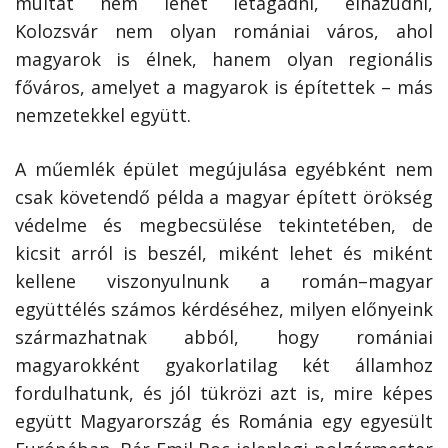
múltat nem lehet letagadni, elhazudni,
Kolozsvár nem olyan romániai város, ahol
magyarok is élnek, hanem olyan regionális
főváros, amelyet a magyarok is építettek – más
nemzetekkel együtt.
A műemlék épület megújulása egyébként nem
csak követendő példa a magyar épített örökség
védelme és megbecsülése tekintetében, de
kicsit arról is beszél, miként lehet és miként
kellene viszonyulnunk a román–magyar
együttélés számos kérdéséhez, milyen előnyeink
származhatnak abból, hogy romániai
magyarokként gyakorlatilag két államhoz
fordulhatunk, és jól tükrözi azt is, mire képes
együtt Magyarország és Románia egy egyesült