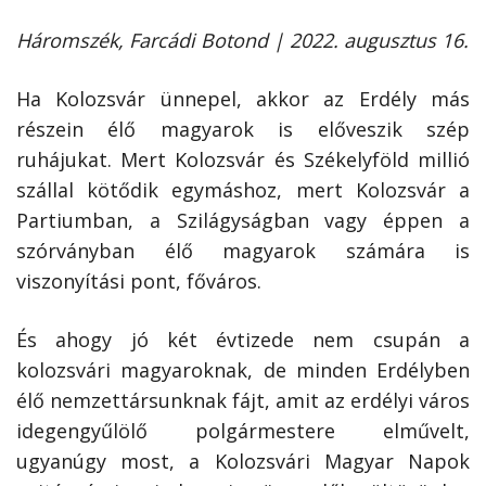
Háromszék, Farcádi Botond | 2022. augusztus 16.
Ha Kolozsvár ünnepel, akkor az Erdély más
részein élő magyarok is előveszik szép
ruhájukat. Mert Kolozsvár és Székelyföld millió
szállal kötődik egymáshoz, mert Kolozsvár a
Partiumban, a Szilágyságban vagy éppen a
szórványban élő magyarok számára is
viszonyítási pont, főváros.
És ahogy jó két évtizede nem csupán a
kolozsvári magyaroknak, de minden Erdélyben
élő nemzettársunknak fájt, amit az erdélyi város
idegengyűlölő polgármestere elművelt,
ugyanúgy most, a Kolozsvári Magyar Napok