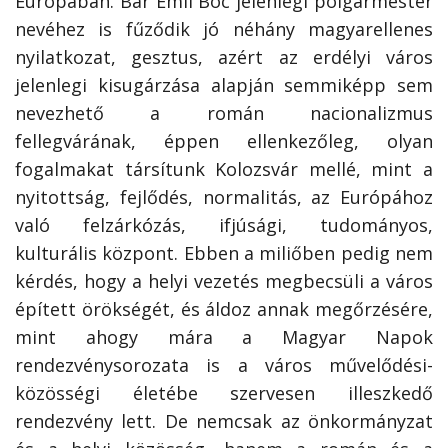
Európában. Bár Emil Boc jelenlegi polgármester
nevéhez is fűződik jó néhány magyarellenes
nyilatkozat, gesztus, azért az erdélyi város
jelenlegi kisugárzása alapján semmiképp sem
nevezhető a román nacionalizmus
fellegvárának, éppen ellenkezőleg, olyan
fogalmakat társítunk Kolozsvár mellé, mint a
nyitottság, fejlődés, normalitás, az Európához
való felzárkózás, ifjúsági, tudományos,
kulturális központ. Ebben a miliőben pedig nem
kérdés, hogy a helyi vezetés megbecsüli a város
épített örökségét, és áldoz annak megőrzésére,
mint ahogy mára a Magyar Napok
rendezvénysorozata is a város művelődési-
közösségi életébe szervesen illeszkedő
rendezvény lett. De nemcsak az önkormányzat