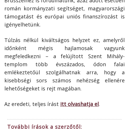
Brüsszelhez is fordulhatunk, azaz adott esetben
román kormányzati segítséget, magyarországi
támogatást és európai uniós finanszírozást is
igényelhetünk.
Túlzás nélkül kiváltságos helyzet ez, amelyről
időnként mégis hajlamosak vagyunk
megfeledkezni – a felújított Szent Mihály-
templom több évszázados, ódon falai
emlékeztetőül szolgálhatnak arra, hogy a
kisebbségi sors számos nehézség ellenére
lehetőségeket is rejt magában.
Az eredeti, teljes írást
itt olvashatja el
.
További írások a szerzőtől: