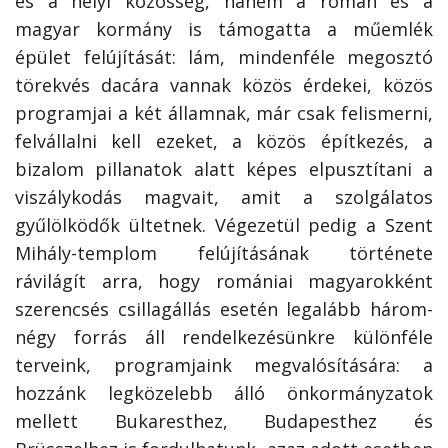
és a helyi közösség, hanem a román és a
magyar kormány is támogatta a műemlék
épület felújítását: lám, mindenféle megosztó
törekvés dacára vannak közös érdekei, közös
programjai a két államnak, már csak felismerni,
felvállalni kell ezeket, a közös építkezés, a
bizalom pillanatok alatt képes elpusztítani a
viszálykodás magvait, amit a szolgálatos
gyűlölködők ültetnek. Végezetül pedig a Szent
Mihály-templom felújításának története
rávilágít arra, hogy romániai magyarokként
szerencsés csillagállás esetén legalább három-
négy forrás áll rendelkezésünkre különféle
terveink, programjaink megvalósítására: a
hozzánk legközelebb álló önkormányzatok
mellett Bukaresthez, Budapesthez és