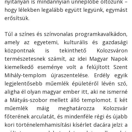
nyitányán is mindannyian ünneplőbe öltözünk –
hogy lélekben legalább együtt legyünk, egymást
erősítsük.
Túl a színes és színvonalas programkavalkádon,
amely az egyetemi, kulturális és gazdasági
központnak is tekinthető Kolozsváron
természetesnek számít, az idei Magyar Napok
kiemelkedő eseménye volt a felújított Szent
Mihály-templom újraszentelése. Erdély egyik
legjelentősebb műemlék épületéről lévén szó,
aligha él olyan magyar ember itt, aki ne ismerné
a Mátyás-szobor mellett álló templomot. E két
műemlék máig meghatározza Kolozsvár
főterének arculatát, és mindenféle régi és újabb
kori történelemhamisítási kísérlet dacára jelzi: a