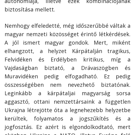
autonómiája, illetve ezek kombinációjának
biztosítása mellett.
Nemhogy elfeledetté, még időszerűbbé váltak a
magyar nemzeti közösséget érintő létkérdések.
A jól ismert magyar gondok. Mert, miként
elhangzott, a helyzet Kárpátalján tragikus,
Felvidéken és Erdélyben kritikus, míg a
Vajdaságban biztató, a Drávaszögben és
Muravidéken pedig elfogadható. Ez pedig
összességében nem nevezhető biztatónak.
Leginkább a kárpátaljai magyarság sorsa
aggasztó, ottani nemzettársaink a független
Ukrajna létrejötte óta a legnehezebb helyzetbe
kerültek, folyamatos a jogszűkítés és a
jogfosztás. Ez azért is elgondolkodtató, mert