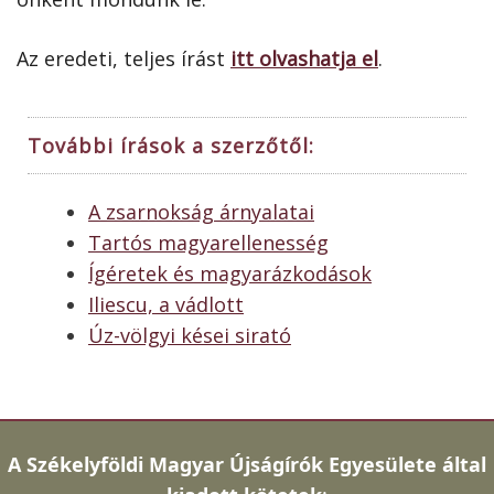
Az eredeti, teljes írást
itt olvashatja el
.
További írások a szerzőtől:
A zsarnokság árnyalatai
Tartós magyarellenesség
Ígéretek és magyarázkodások
Iliescu, a vádlott
Úz-völgyi kései sirató
A
Székelyföldi Magyar Újságírók Egyesülete által