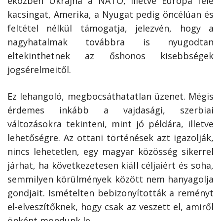
eközben Ukrajna a NATO, illetve Európa felé
kacsingat, Amerika, a Nyugat pedig öncélúan és
feltétel nélkül támogatja, jelezvén, hogy a
nagyhatalmak továbbra is nyugodtan
eltekinthetnek az őshonos kisebbségek
jogsérelmeitől.
Ez lehangoló, megbocsáthatatlan üzenet. Mégis
érdemes inkább a vajdasági, szerbiai
változásokra tekinteni, mint jó példára, illetve
lehetőségre. Az ottani történések azt igazolják,
nincs lehetetlen, egy magyar közösség sikerrel
járhat, ha következetesen kiáll céljaiért és soha,
semmilyen körülmények között nem hanyagolja
gondjait. Ismételten bebizonyították a reményt
el-elveszítőknek, hogy csak az veszett el, amiről
önként mondunk le.