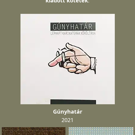
kiadott kötetek
:
Gúnyhatár
2021