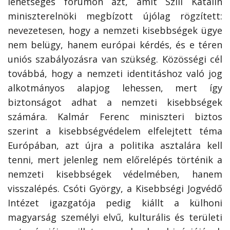
lehetséges fórumon azt, amit Szili Katalin
miniszterelnöki megbízott újólag rögzített:
nevezetesen, hogy a nemzeti kisebbségek ügye
nem belügy, hanem európai kérdés, és e téren
uniós szabályozásra van szükség. Közösségi cél
továbbá, hogy a nemzeti identitáshoz való jog
alkotmányos alapjog lehessen, mert így
biztonságot adhat a nemzeti kisebbségek
számára. Kalmár Ferenc miniszteri biztos
szerint a kisebbségvédelem elfelejtett téma
Európában, azt újra a politika asztalára kell
tenni, mert jelenleg nem előrelépés történik a
nemzeti kisebbségek védelmében, hanem
visszalépés. Csóti György, a Kisebbségi Jogvédő
Intézet igazgatója pedig kiállt a külhoni
magyarság személyi elvű, kulturális és területi