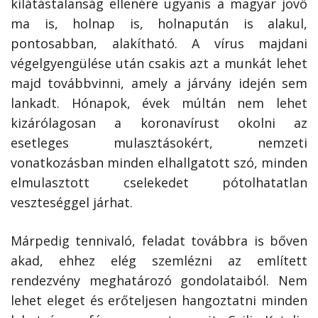
kilátástalanság ellenére ugyanis a magyar jövő
ma is, holnap is, holnapután is alakul,
pontosabban, alakítható. A vírus majdani
végelgyengülése után csakis azt a munkát lehet
majd továbbvinni, amely a járvány idején sem
lankadt. Hónapok, évek múltán nem lehet
kizárólagosan a koronavírust okolni az
esetleges mulasztásokért, nemzeti
vonatkozásban minden elhallgatott szó, minden
elmulasztott cselekedet pótolhatatlan
veszteséggel járhat.
Márpedig tennivaló, feladat továbbra is bőven
akad, ehhez elég szemlézni az említett
rendezvény meghatározó gondolataiból. Nem
lehet eleget és erőteljesen hangoztatni minden