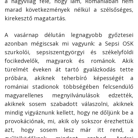
a nagyvilág felé, hogy lám, Romániában nem
marad következmények nélkül a szélsőséges,
kirekesztő magatartás.
A vasárnap délután legnagyobb győztesei
azonban mégiscsak mi vagyunk: a Sepsi OSK
szurkolói, sepsiszentgyörgyi és székelyföldi
focikedvelők, magyarok és románok. Akik
türelmét éveken át tartó gyalázkodás tette
próbára, akiknek teherbíró képességét a
romániai stadionok többségében felcsendülő
magyarellenes megnyilvánulások edzették,
akiknek sosem szabadott válaszolni, akiknek
mindig vigyáznunk kellett, hogy ne dőljünk be a
provokációnak, mi, akik oly sokszor érezhettük
azt, hogy sosem lesz már itt rend, a