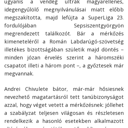
ugyanis a vendég ultrák magyarellenes,
idegengyűlölő megnyilvánulásai miatt előbb
megszakította, majd lefújta a SuperLiga 23.
fordulójában Sepsiszentgyörgyön
megrendezett találkozót. Bár a mérkőzés
kimeneteléről a Román Labdarúgó-szövetség
illetékes bizottságában születik majd döntés –
minden józan érvelés szerint a háromszéki
csapatot illeti a három pont –, a győztesek már
megvannak.
Andrei Chivulete bátor, már-már hősiesnek
nevezhető magatartásról tett tanúbizonyságot
azzal, hogy véget vetett a mérkőzésnek: jóllehet
a szabályzat teljesen világosan és részletesen
rendelkezik a hasonló esetekben alkalmazott