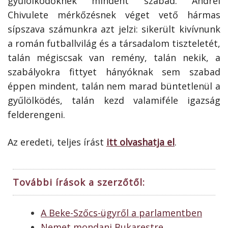
gyűlölködőknek mindent szabad. Andrei
Chivulete mérkőzésnek véget vető hármas
sípszava számunkra azt jelzi: sikerült kivívnunk
a román futballvilág és a társadalom tiszteletét,
talán mégiscsak van remény, talán nekik, a
szabályokra fittyet hányóknak sem szabad
éppen mindent, talán nem marad büntetlenül a
gyűlölködés, talán kezd valamiféle igazság
felderengeni.
Az eredeti, teljes írást
itt olvashatja el
.
További írások a szerzőtől:
A Beke-Szőcs-ügyről a parlamentben
Nemet mondani Bukarestre