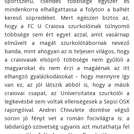
sportszerű, csendes többsége egyszer és
mindenkorra elhallgattassa a folyton a balhét
kereső söpredéket. Mert egészen biztos az,
hogy a FC U Craiova szurkolóinak túlnyomó
többsége sem ért egyet azzal, amit vasárnap
elművelt a magát szurkolótábornak nevező
banda, mint ahogyan az is teljesen világos, hogy
a craiovaiak elsöprő többsége nem gyűlöli a
magyarokat és nem érzi a magáénak az itt
elhangzó gyalázkodásokat – hogy mennyire így
van ez, az jól látszik abból is, hogy a másik
craiovai csapat, az Universitatea szurkolói a
legkevésbé sem voltak ellenségesek a Sepsi OSK
rajongóival. Andrei Chivulete döntése végső
soron jó fényt vet a román focivilágra is: a
labdarúgó-szövetség ugyanis azt mutathatja fel