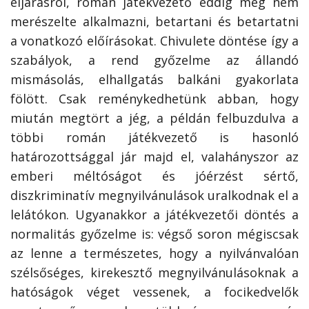
eljárásról, román játékvezető eddig még nem
merészelte alkalmazni, betartani és betartatni
a vonatkozó előírásokat. Chivulete döntése így a
szabályok, a rend győzelme az állandó
mismásolás, elhallgatás balkáni gyakorlata
fölött. Csak reménykedhetünk abban, hogy
miután megtört a jég, a példán felbuzdulva a
többi román játékvezető is hasonló
határozottsággal jár majd el, valahányszor az
emberi méltóságot és jóérzést sértő,
diszkriminatív megnyilvánulások uralkodnak el a
lelátókon. Ugyanakkor a játékvezetői döntés a
normalitás győzelme is: végső soron mégiscsak
az lenne a természetes, hogy a nyilvánvalóan
szélsőséges, kirekesztő megnyilvánulásoknak a
hatóságok véget vessenek, a focikedvelők