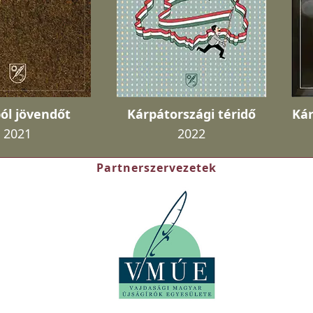
ól jövendőt
Kárpátországi téridő
Kár
2021
2022
Partnerszervezetek