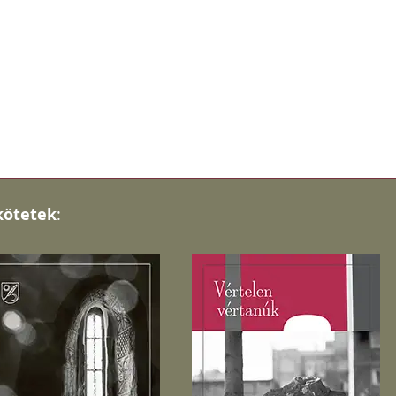
kötetek
: