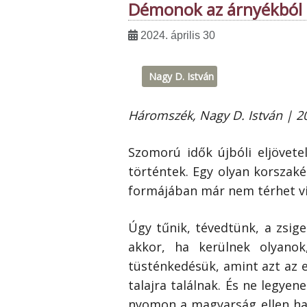
Démonok az árnyékból
2024. április 30
Nagy D. István
Háromszék, Nagy D. István | 202
Szomorú idők újbóli eljövete
történtek. Egy olyan korszaké
formájában már nem térhet vi
Úgy tűnik, tévedtünk, a zsige
akkor, ha kerülnek olyanok
tüsténkedésük, amint azt az e
talajra találnak. És ne legyen
nyomon a magyarság ellen ha