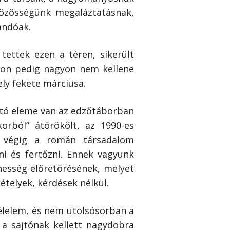
özösségünk megaláztatásnak,
andóak.
ettek ezen a téren, sikerült
 úton pedig nagyon nem kellene
ly fekete márciusa.
sztó eleme van az edzőtáborban
orból” átörökölt, az 1990-es
s végig a román társadalom
i és fertőzni. Ennek vagyunk
nesség előretörésének, melyet
ételyek, kérdések nélkül.
félelem, és nem utolsósorban a
a sajtónak kellett nagydobra