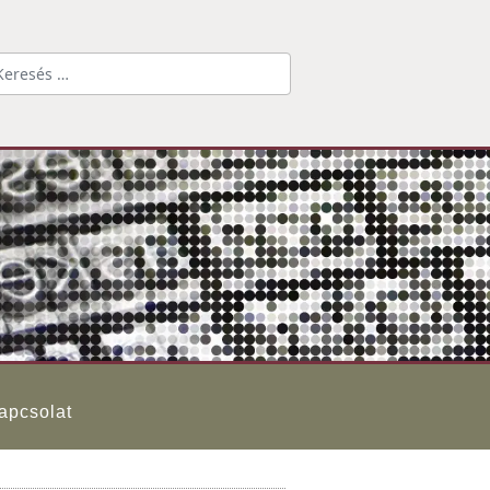
Keresés...
apcsolat