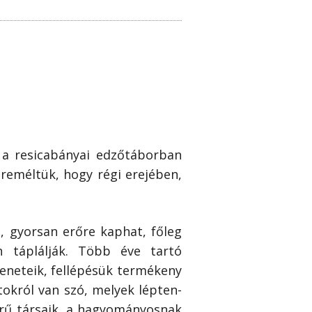
l a resicabányai edzőtáborban
 reméltük, hogy régi erejében,
t, gyorsan erőre kaphat, főleg
n táplálják. Több éve tartó
zeneteik, fellépésük termékeny
atokról van szó, melyek lépten-
rű társaik, a hagyományosnak