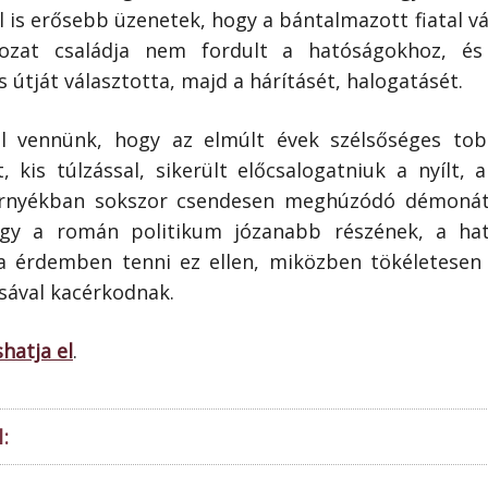
 is erősebb üzenetek, hogy a bántalmazott fiatal vá
ozat családja nem fordult a hatóságokhoz, é
 útját választotta, majd a hárításét, halogatásét.
ll vennünk, hogy az elmúlt évek szélsőséges tob
kis túlzással, sikerült előcsalogatniuk a nyílt,
z árnyékban sokszor csendesen meghúzódó démonát
gy a román politikum józa­nabb részének, a ha
a érdemben tenni ez ellen, miközben tökéletesen 
sával kacérkodnak.
shatja el
.
: