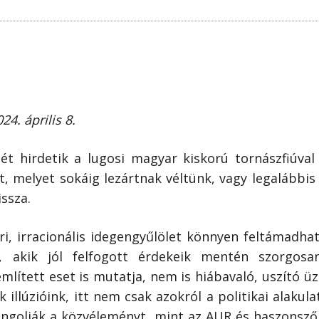
4. április 8.
lét hirdetik a lugosi magyar kiskorú tornászfiú­va
t, melyet sokáig lezártnak véltünk, vagy legalábbis
ssza.
ri, irracionális idegengyűlölet könnyen feltámadha
, akik jól felfogott érdekeik mentén szorgosa
mlített eset is mutatja, nem is hiábavaló, uszító ü
ek illúzióink, itt nem csak azokról a politikai alakul
ngolják a közvéleményt, mint az AUR és haszonsző