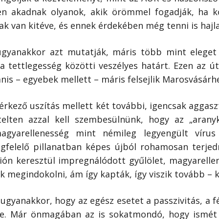
n akadnak olyanok, akik örömmel fogadják, ha k
ak van kitéve, és ennek érdekében még tenni is hajl
gyanakkor azt mutatják, máris több mint eleget t
 a tettlegesség közötti veszélyes határt. Ezen az
is – egyebek mellett – máris felsejlik Marosvásárhe
 érkező uszítás mellett két további, igencsak agga
telten azzal kell szembesülnünk, hogy az „aranyk
magyarellenesség mint némileg legyengült víru
gfelelő pillanatban képes újból rohamosan terjedn
ión keresztül impregnálódott gyűlölet, magyarelle
 megindokolni, ám így kapták, így viszik tovább – k
ugyanakkor, hogy az egész esetet a passzivitás, a 
rbe. Már önmagában az is sokatmondó, hogy ismét 