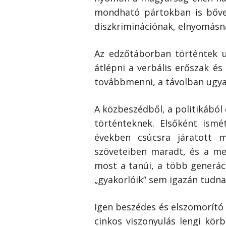
mondható pártokban is bőve
diszkrimináció­nak, elnyomásn
Az edzőtáborban történtek u
átlépni a verbális erőszak és
továbbmenni, a távolban ugyan
A közbeszédből, a politikából
történteknek. Elsőként ismé
években csúcsra járatott 
szöveteiben maradt, és a me
most a tanúi, a több generác
„gyakorlóik” sem igazán tudnak
Igen beszédes és elszomorító 
cinkos viszonyulás lengi kö