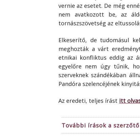
vernie az esetet. De még ennél
nem avatkozott be, az áld
tornászszövetség az eltussolás
Elkeserítő, de tudomásul ke
meghozták a várt eredményt, 
etnikai konfliktus eddig a
egyelőre nem úgy tűnik, ho
szerveknek szándékában álln
Pandóra szelencéjének kinyitá
Az eredeti, teljes írást
itt olva
További írások a szerzőtől