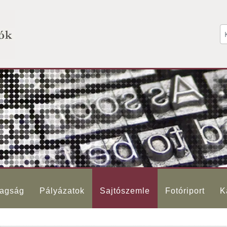
agság
Pályázatok
Sajtószemle
Fotóriport
K