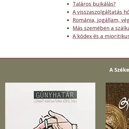
Taláros bujkálás?
A visszaszolgáltatás h
Románia, jogállam, vég
Más szemében a szálká
A kódex és a mioritiku
A
Széke