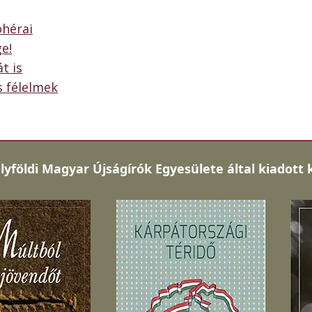
óhérai
e!
t is
s félelmek
lyföldi Magyar Újságírók Egyesülete által kiadott 