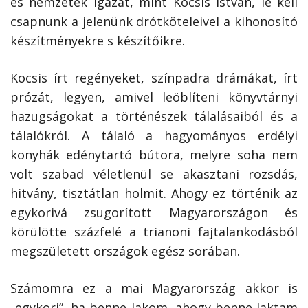
és nemzetek igazát, mint Kocsis István, le kell
csapnunk a jelenünk drótköteleivel a kihonosító
készítményekre s készítőikre.
Kocsis írt regényeket, színpadra drámákat, írt
prózát, legyen, amivel leöblíteni könyvtárnyi
hazugságokat a történészek tálalásaiból és a
tálalókról. A tálaló a hagyományos erdélyi
konyhák edénytartó bútora, melyre soha nem
volt szabad véletlenül se akasztani rozsdás,
hitvány, tisztátlan holmit. Ahogy ez történik az
egykorivá zsugorított Magyarországon és
körülötte százfelé a trianoni fajtalankodásból
megszületett országok egész sorában.
Számomra ez a mai Magyarország akkor is
„egykori”, ha benne lakom, ahogy benne laktam