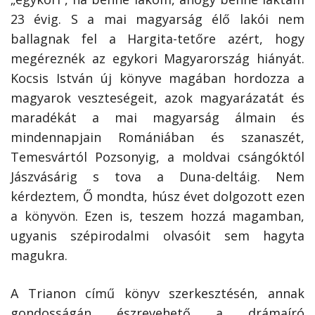
23 évig. S a mai magyarság élő lakói nem
ballagnak fel a Hargita-tetőre azért, hogy
megéreznék az egykori Magyarország hiányát.
Kocsis István új könyve magában hordozza a
magyarok veszteségeit, azok magyarázatát és
maradékát a mai magyarság álmain és
mindennapjain Romániában és szanaszét,
Temesvártól Pozsonyig, a moldvai csángóktól
Jászvásárig s tova a Duna-deltáig. Nem
kérdeztem, Ő mondta, húsz évet dolgozott ezen
a könyvön. Ezen is, teszem hozzá magamban,
ugyanis szépirodalmi olvasóit sem hagyta
magukra.
A Trianon című könyv szerkesztésén, annak
gondosságán észrevehető a drámaíró