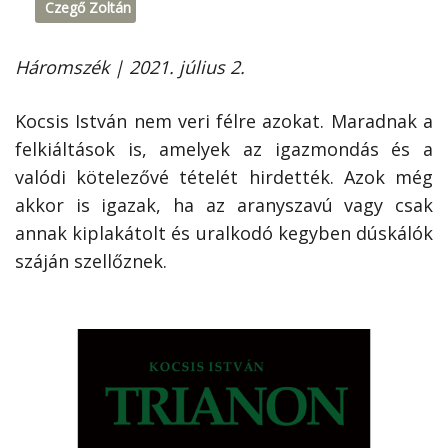
Czegő Zoltán
Háromszék | 2021. július 2.
Kocsis István nem veri félre azokat. Maradnak a
felkiáltások is, amelyek az igazmondás és a
valódi kötelezővé tételét hirdették. Azok még
akkor is igazak, ha az aranyszavú vagy csak
annak kiplakátolt és uralkodó kegyben dúskálók
száján szellőznek.