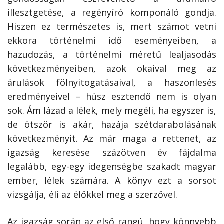
illesztgetése, a regényíró komponáló gondja.
Hiszen ez természetes is, mert számot vetni
ekkora történelmi idő eseményeiben, a
hazudozás, a történelmi méretű lealjasodás
következményeiben, azok okaival meg az
árulások fölnyitogatásaival, a haszonlesés
eredményeivel – húsz esztendő nem is olyan
sok. Ám lázad a lélek, mely megéli, ha egyszer is,
de ötször is akár, hazája szétdarabolásának
következményit. Az már maga a rettenet, az
igazság keresése százötven év fájdalma
legalább, egy-egy idegenségbe szakadt magyar
ember, lélek számára. A könyv ezt a sorsot
vizsgálja, éli az élőkkel meg a szerzővel.
Az igazság során az első rangú, hogy könnyebb