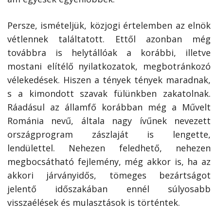
Persze, ismételjük, közjogi értelemben az elnök
vétlennek találtatott. Ettől azonban még
továbbra is helytállóak a korábbi, illetve
mostani elítélő nyilatkozatok, megbotránkozó
vélekedések. Hiszen a tények tények maradnak,
s a kimondott szavak fülünkben zakatolnak.
Ráadásul az államfő korábban még a Művelt
Románia nevű, általa nagy ívűnek nevezett
országprogram zászlaját is lengette,
lendülettel. Nehezen feledhető, nehezen
megbocsátható fejlemény, még akkor is, ha az
akkori járványidős, tömeges bezártságot
jelentő időszakában ennél súlyosabb
visszaélések és mulasztások is történtek.