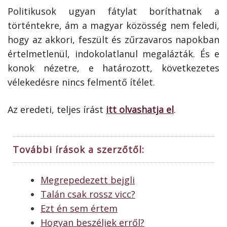
Politikusok ugyan fátylat boríthatnak a
történtekre, ám a magyar közösség nem feledi,
hogy az akkori, feszült és zűrzavaros napokban
értelmetlenül, indokolatlanul megalázták. És e
konok nézetre, e határozott, következetes
vélekedésre nincs felmentő ítélet.
Az eredeti, teljes írást
itt olvashatja el
.
További írások a szerzőtől:
Megrepedezett bejgli
Talán csak rossz vicc?
Ezt én sem értem
Hogyan beszéljek erről?