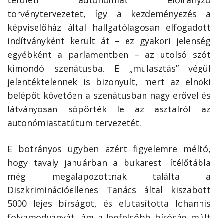
törvénytervezetet, így a kezdeményezés a
képviselőház által hallgatólagosan elfogadott
indítványként került át – ez gyakori jelenség
egyébként a parlamentben – az utolsó szót
kimondó szenátusba. E „mulasztás” végül
jelentéktelennek is bizonyult, mert az elnöki
belépőt követően a szenátusban nagy erővel és
látványosan söpörték le az asztalról az
autonómiastatútum tervezetét.
E botrányos ügyben azért figyelemre méltó,
hogy tavaly januárban a bukaresti ítélőtábla
még megalapozottnak találta a
Diszkriminációellenes Tanács által kiszabott
5000 lejes bírságot, és elutasította Iohannis
folyamodványát, ám a legfelsőbb bíróság múlt