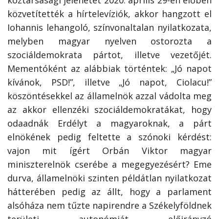
közvetítették a hírtelevíziók, akkor hangzott el
Iohannis lehangoló, színvonaltalan nyilatkozata,
melyben magyar nyelven ostorozta a
szociáldemokrata pártot, illetve vezetőjét.
Mementóként az alábbiak történtek: „Jó napot
kívánok, PSD!”, illetve „Jó napot, Ciolacu!”
köszöntésekkel az államelnök azzal vádolta meg
az akkor ellenzéki szociáldemokratákat, hogy
odaadnák Erdélyt a magyaroknak, a párt
elnökének pedig feltette a szónoki kérdést:
vajon mit ígért Orbán Viktor magyar
miniszterelnök cserébe a megegyezésért? Eme
durva, államelnöki szinten példátlan nyilatkozat
hátterében pedig az állt, hogy a parlament
alsóháza nem tűzte napirendre a Székelyföldnek
területi autonómiát előirányzó