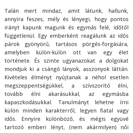
Talán mert mindaz, amit látunk, hallunk,
annyira feszes, mély és lényegi, hogy pontos
irányt kapunk magunk és egymás felé, időtől
függetlenül. Egy emberként reagálunk az idős
párok gyönyörű, tartásos pörgés-forgására,
amelyben külön-külön ott van egy élet
története. És szinte ugyanazokat a dolgokat
mondjuk ki a csángó lányok, asszonyok láttán.
Kivételes élményt nyújtanak a néhol esetlen
megszeppentségükkel, a szívszorító élni,
tovább élni akarásukkal, az egymásba
kapaszkodásukkal. Tanulmányt lehetne írni
külön minden karakterről, legyen fiatal vagy
idős. Ennyire különböző, és mégis együvé
tartozó emberi lényt, (nem akármilyen) női