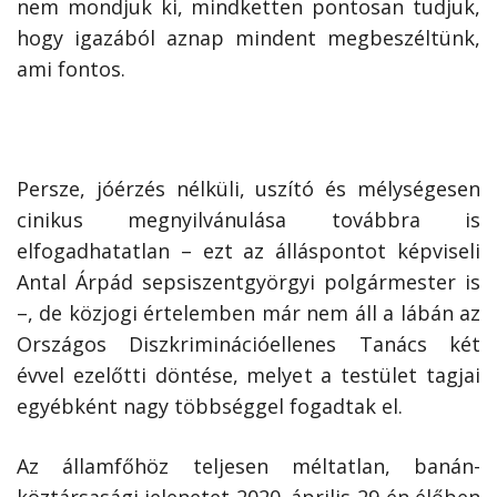
nem mondjuk ki, mindketten pontosan tudjuk,
hogy igazából aznap mindent megbeszéltünk,
ami fontos.
Persze, jóérzés nélküli, uszító és mélységesen
cinikus megnyilvánulása továbbra is
elfogadhatatlan – ezt az álláspontot képviseli
Antal Árpád sepsiszentgyörgyi polgármester is
–, de közjogi értelemben már nem áll a lábán az
Országos Diszkriminációellenes Tanács két
évvel ezelőtti döntése, melyet a testület tagjai
egyébként nagy többséggel fogadtak el.
Az államfőhöz teljesen méltatlan, banán-
köztársasági jelenetet 2020. április 29-én élőben