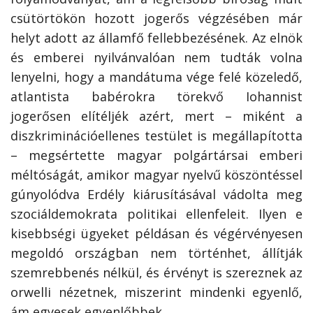
csütörtökön hozott jogerős végzésében már
helyt adott az államfő fellebbezésének. Az elnök
és emberei nyilvánvalóan nem tudták volna
lenyelni, hogy a mandátuma vége felé közeledő,
atlantista babérokra törekvő Iohannist
jogerősen elítéljék azért, mert – miként a
diszkriminációellenes testület is megállapította
– megsértette magyar polgártársai emberi
méltóságát, amikor magyar nyelvű köszöntéssel
gúnyolódva Erdély kiárusításával vádolta meg
szociáldemokrata politikai ellenfeleit. Ilyen e
kisebbségi ügyeket példásan és végérvényesen
megoldó országban nem történhet, állítják
szemrebbenés nélkül, és érvényt is szereznek az
orwelli nézetnek, miszerint mindenki egyenlő,
ám egyesek egyenlőbbek.