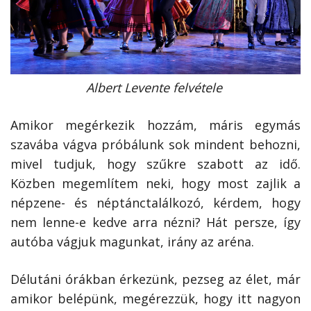
Albert Levente felvétele
Amikor megérkezik hozzám, máris egymás
szavába vágva próbálunk sok mindent behozni,
mivel tudjuk, hogy szűkre szabott az idő.
Közben megemlítem neki, hogy most zajlik a
népzene- és néptánctalálkozó, kérdem, hogy
nem lenne-e kedve arra nézni? Hát persze, így
autóba vágjuk magunkat, irány az aréna.
Délutáni órákban érkezünk, pezseg az élet, már
amikor belépünk, megérezzük, hogy itt nagyon