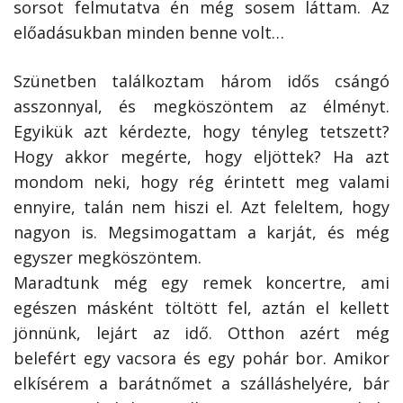
sorsot felmutatva én még sosem láttam. Az
előadásukban minden benne volt…
Szünetben találkoztam három idős csángó
asszonnyal, és megköszöntem az élményt.
Egyikük azt kérdezte, hogy tényleg tetszett?
Hogy akkor megérte, hogy eljöttek? Ha azt
mondom neki, hogy rég érintett meg valami
ennyire, talán nem hiszi el. Azt feleltem, hogy
nagyon is. Megsimogattam a karját, és még
egyszer megköszöntem.
Maradtunk még egy remek koncertre, ami
egészen másként töltött fel, aztán el kellett
jönnünk, lejárt az idő. Otthon azért még
belefért egy vacsora és egy pohár bor. Amikor
elkísérem a barátnőmet a szálláshelyére, bár