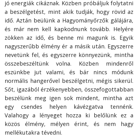
jó energiák cikáznak. Közben próbáljuk folytatni
a beszélgetést, mint akik tudják, hogy rövid az
idő. Aztán beülünk a Hagyományőrzők gálájára,
és már nem kell kapkodnunk tovább. Helyére
zökken az idő, és benne mi magunk is. Egyik
nagyszerűbb élmény ér a másik után. Egyszerre
nevetünk fel, és egyszerre könnyezünk, mintha
összebeszéltünk volna. Közben mindenről
eszünkbe jut valami, és bár nincs módunk
normális hangerővel beszélgetni, mégis sikerül.
Sőt, igazából érzékenyebben, összefogottabban
beszélünk meg igen sok mindent, mintha azt
egy csendes helyen kávézgatva tennénk.
Valahogy a lényeget hozza ki belőlünk ez a
közös élmény, mélyen érint, és nem hagy
mellékutakra tévedni.