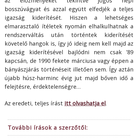
az előzményeket tekintve jogos népi
bosszúvágyat és azzal együtt elfedjék a teljes
igazság kiderítését. Hiszen a lehetséges
elmarasztaló ítéletek nyomán elhalkulhatnak a
rendszerváltás után történtek kiderítését
követelő hangok is, így jó ideig nem kell majd az
igazság kiderítésével bajlódni nem csak ’89
kapcsán, de 1990 fekete márciusa vagy éppen a
bányászjárás történéseit illetően sem. Így aztán
újabb húsz-harminc évig jut majd bőven idő a
felejtésre, érdektelenségre…
Az eredeti, teljes írást
itt olvashatja el
.
További írások a szerzőtől: