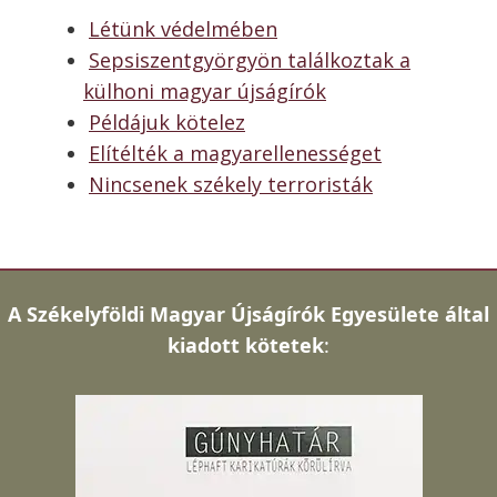
Létünk védelmében
Sepsiszentgyörgyön találkoztak a
külhoni magyar újságírók
Példájuk kötelez
Elítélték a magyarellenességet
Nincsenek székely terroristák
A
Székelyföldi Magyar Újságírók Egyesülete által
kiadott kötetek
: