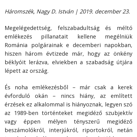
Háromszék, Nagy D. István | 2019. december 23.
Megelégedettség, felszabadultság és méltó
emlékezés pillanatait kellene megélniük
Románia polgárainak e decemberi napokban,
hiszen három évtizede már, hogy az önkény
béklyóit lerázva, elviekben a szabadság útjára
lépett az ország.
És noha emlékezésből – már csak a kerek
évforduló okán – nincs hiány, az említett
érzések ez alkalommal is hiányoznak, legyen szó
az 1989-ben történteket megidéző szubjektív
vagy éppen mélyen tényszerű megidéző
beszámolókról, interjúkról, riportokról, netán