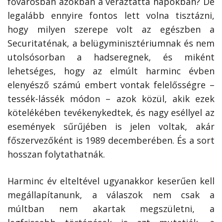
fővárosban azokban a véráztatta napokban? De
legalább ennyire fontos lett volna tisztázni,
hogy milyen szerepe volt az egészben a
Securitaténak, a belügyminisztériumnak és nem
utolsósorban a hadseregnek, és miként
lehetséges, hogy az elmúlt harminc évben
elenyésző számú embert vontak felelősségre –
tessék-lássék módon – azok közül, akik ezek
kötelékében tevékenykedtek, és nagy eséllyel az
események sűrűjében is jelen voltak, akár
főszervezőként is 1989 decemberében. És a sort
hosszan folytathatnák.
Harminc év elteltével ugyanakkor keserűen kell
megállapítanunk, a válaszok nem csak a
múltban nem akartak megszületni, a