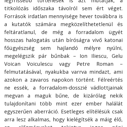
legfrissebb történések is azt mutatják, a
titkolózás időszaka távolról sem ért véget.
Források irdatlan mennyisége hever továbbra is
a kutatók számára megközelíthetetlenül és
feltáratlanul, de még a forradalom ügyét
hosszas halogatás után bíróságra vivő katonai
főügyészség sem hajlandó mélyre nyúlni,
megelégszik pár bűnbak – Ion Iliescu, Gelu
Voican Voiculescu vagy Petre Roman –
felmutatásával, nyakukba varrva mindazt, ami
azokon a zavaros napokon történt. Félreértés
ne essék, a forradalom-dosszié vádlottjainak
megvan a maguk bűne, de kizárólag nekik
tulajdonítani több mint ezer ember halálát
egyszerűen aberráció. Esetleges elítélésük csak
arra lesz alkalmas, hogy kielégítsék a máig élő,