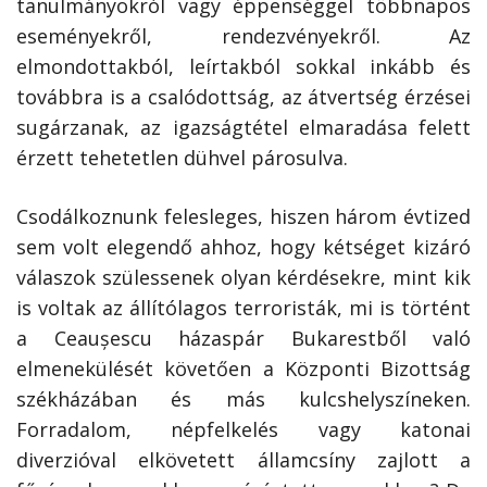
tanulmányokról vagy éppenséggel többnapos
eseményekről, rendezvényekről. Az
elmondottakból, leírtakból sokkal inkább és
továbbra is a csalódottság, az átvertség érzései
sugárzanak, az igazságtétel elmaradása felett
érzett tehetetlen dühvel párosulva.
Csodálkoznunk felesleges, hiszen három évtized
sem volt elegendő ahhoz, hogy kétséget kizáró
válaszok szülessenek olyan kérdésekre, mint kik
is voltak az állítólagos terroristák, mi is történt
a Ceaușescu házaspár Bukarestből való
elmenekülését követően a Központi Bizottság
székházában és más kulcshelyszíneken.
Forradalom, népfelkelés vagy katonai
diverzióval elkövetett államcsíny zajlott a