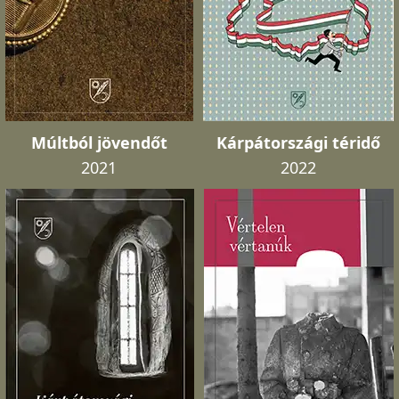
Múltból jövendőt
Kárpátországi téridő
2021
2022