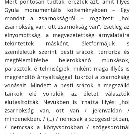
Mert pontosan tudták, érezték azt, amit Illyés
Gyula monumentális költeményében – Egy
mondat a zsarnokságról – rögzített: „hol
zsarnokság van, ott zsarnokság van”. Esetleg az
elnyomottság, a megvezetettség árnyalataira
tekintettek másként, életformájuk s
szemléletük szerint pesti srácok, terrorba és
megfélemlítésbe belerokkanó munkások,
parasztok, értelmiségiek, miként maga Illyés is
megrendítő árnyaltsággal tükrözi a zsarnokság
vonásait. Mindezt a pesti srácok, a megszálló
tankok elé vonulók, az életet választók
elutasították. Nevükben is írhatta Illyés: „hol
zsarnokság van, ott van / jelenvalóan /
mindenekben, / (...) / nemcsak a szögesdrótban,
/ nemcsak a könyvsorokban / szögesdrótnál