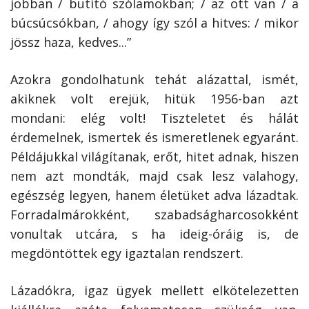
jobban / butító szólamokban; / az ott van / a
búcsúcsókban, / ahogy így szól a hitves: / mikor
jössz haza, kedves...”
Azokra gondolhatunk tehát alázattal, ismét,
akiknek volt erejük, hitük 1956-ban azt
mondani: elég volt! Tiszteletet és hálát
érdemelnek, ismertek és ismeretlenek egyaránt.
Példájukkal világítanak, erőt, hitet adnak, hiszen
nem azt mondták, majd csak lesz valahogy,
egészség legyen, hanem életüket adva lázadtak.
Forradalmárokként, szabadságharcosokként
vonultak utcára, s ha ideig-óráig is, de
megdöntöttek egy igaztalan rendszert.
Lázadókra, igaz ügyek mellett elkötelezetten