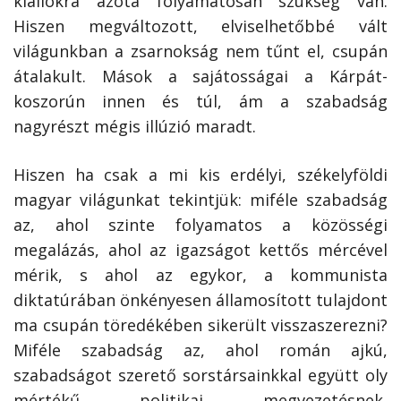
kiállókra azóta folyamatosan szükség van.
Hiszen megváltozott, elviselhetőbbé vált
világunkban a zsarnokság nem tűnt el, csupán
átalakult. Mások a sajátosságai a Kárpát-
koszorún innen és túl, ám a szabadság
nagyrészt mégis illúzió maradt.
Hiszen ha csak a mi kis erdélyi, székelyföldi
magyar világunkat tekintjük: miféle szabadság
az, ahol szinte folyamatos a közösségi
megalázás, ahol az igazságot kettős mércével
mérik, s ahol az egykor, a kommunista
diktatúrában önkényesen államosított tulajdont
ma csupán töredékében sikerült visszaszerezni?
Miféle szabadság az, ahol román ajkú,
szabadságot szerető sorstársainkkal együtt oly
mértékű politikai megvezetésnek,