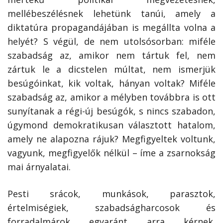
mellébeszélésnek lehetünk tanúi, amely a
diktatúra propagandájában is megállta volna a
helyét? S végül, de nem utolsósorban: miféle
szabadság az, amikor nem tártuk fel, nem
zártuk le a dicstelen múltat, nem ismerjük
besúgóinkat, kik voltak, hányan voltak? Miféle
szabadság az, amikor a mélyben továbbra is ott
sunyítanak a régi-új besúgók, s nincs szabadon,
úgymond demokratikusan választott hatalom,
amely ne alapozna rájuk? Megfigyeltek voltunk,
vagyunk, megfigyelők nélkül – íme a zsarnokság
mai árnyalatai.
Pesti srácok, munkások, parasztok,
értelmiségiek, szabadságharcosok és
forradalmárok egyaránt arra kérnek,