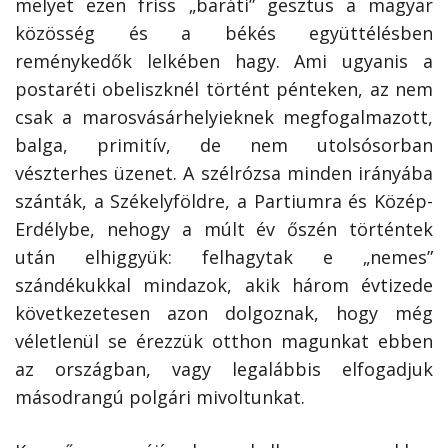
melyet ezen friss „baráti” gesztus a magyar
közösség és a békés együttélésben
reménykedők lelkében hagy. Ami ugyanis a
postaréti obeliszknél történt pénteken, az nem
csak a marosvásárhelyieknek megfogalmazott,
balga, primitív, de nem utolsósorban
vészterhes üzenet. A szélrózsa minden irányába
szánták, a Székelyföldre, a Partiumra és Közép-
Erdélybe, nehogy a múlt év őszén történtek
után elhiggyük: felhagytak e „nemes”
szándékukkal mindazok, akik három évtizede
következetesen azon dolgoznak, hogy még
véletlenül se érezzük otthon magunkat ebben
az országban, vagy legalábbis elfogadjuk
másodrangú polgári mivoltunkat.