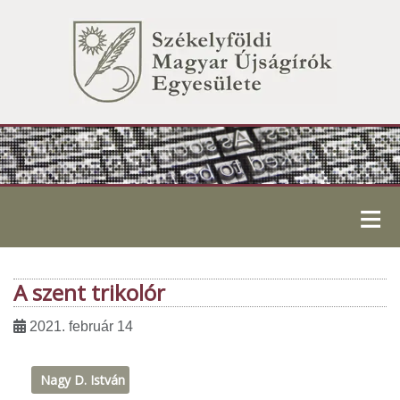
≡
A szent trikolór
2021. február 14
Nagy D. István