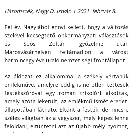
Háromszék, Nagy D. István | 2021. február 8.
Fél év. Nagyjából ennyi kellett, hogy a változás
szelével kecsegtető önkormányzati választások
és Soós Zoltán győzelme után
Marosvásárhelyen feltámadjon a várost
harmincegy éve uraló nemzetiségi frontállapot.
Az áldozat ez alkalommal a székely vértanúk
emlékműve, amelyre eddig ismeretlen tettesek
festékszóróval egy román trikolórt alkottak,
amely azóta lekerült, az emlékmű ismét eredeti
állapotában látható. Eltűnt a festék, de nincs e
széles világban az a vegyszer, mely képes lenne
feloldani, eltüntetni azt az újabb mély nyomot,