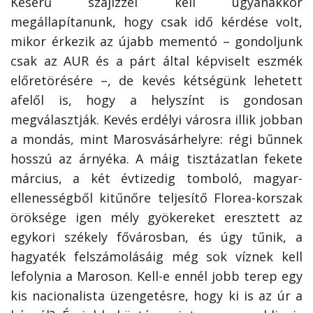
Keserű szájízzel kell ugyanakkor
megállapítanunk, hogy csak idő kérdése volt,
mikor érkezik az újabb mementó – gondoljunk
csak az AUR és a párt által képviselt eszmék
előretörésére –, de kevés kétségünk lehetett
afelől is, hogy a helyszínt is gondosan
megválasztják. Kevés erdélyi városra illik jobban
a mondás, mint Marosvásárhelyre: régi bűnnek
hosszú az árnyéka. A máig tisztázatlan fekete
március, a két évtizedig tomboló, magyar­
ellenességből kitűnőre teljesítő Florea-korszak
öröksége igen mély gyökereket eresztett az
egykori székely fővárosban, és úgy tűnik, a
hagyaték felszámolásáig még sok víznek kell
lefolynia a Maroson. Kell-e ennél jobb terep egy
kis nacionalista üzengetésre, hogy ki is az úr a