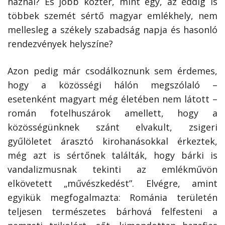
háznál? És jobb köztér, mint egy, az eddig is
többek szemét sértő magyar emlékhely, nem
mellesleg a székely szabadság napja és hasonló
rendezvények helyszíne?
Azon pedig már csodálkoznunk sem érdemes,
hogy a közösségi hálón megszólaló –
esetenként magyart még életében nem látott –
román fotelhuszárok amellett, hogy a
közösségünknek szánt elvakult, zsigeri
gyűlöletet árasztó kirohanásokkal érkeztek,
még azt is sértőnek találták, hogy bárki is
vandalizmusnak tekinti az emlékművön
elkövetett „művészkedést”. Elvégre, amint
egyikük megfogalmazta: Románia területén
teljesen természetes bárhová felfesteni a