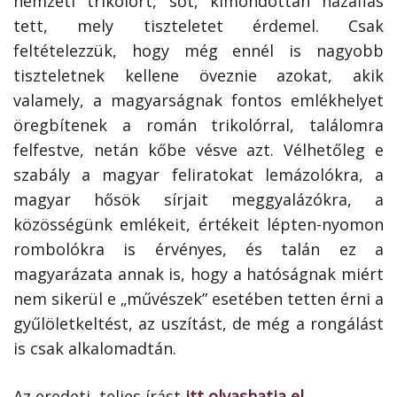
nemzeti trikolórt, sőt, kimondottan hazafias
tett, mely tiszteletet érdemel. Csak
feltételezzük, hogy még ennél is nagyobb
tiszteletnek kellene öveznie azokat, akik
valamely, a magyarságnak fontos emlékhelyet
öregbítenek a román trikolórral, találomra
felfestve, netán kőbe vésve azt. Vélhetőleg e
szabály a magyar feliratokat lemázolókra, a
magyar hősök sírjait meggyalázókra, a
közösségünk emlékeit, értékeit lépten-nyomon
rombolókra is érvényes, és talán ez a
magyarázata annak is, hogy a hatóságnak miért
nem sikerül e „művészek” esetében tetten érni a
gyűlöletkeltést, az uszítást, de még a rongálást
is csak alkalomadtán.
Az eredeti, teljes írást
itt olvashatja el
.