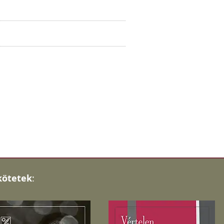
kötetek
: