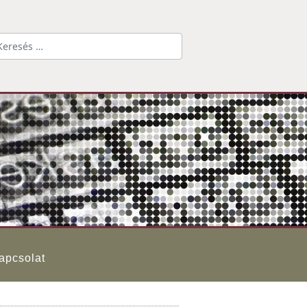
Keresés...
apcsolat