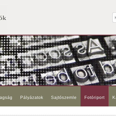
agság
Pályázatok
Sajtószemle
Fotóriport
K