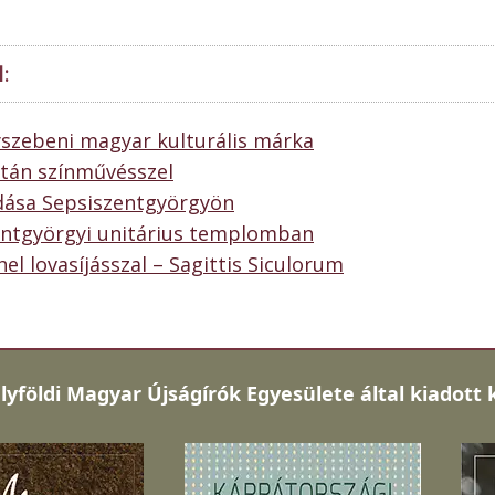
:
yszebeni magyar kulturális márka
ltán színművésszel
dása Sepsiszentgyörgyön
entgyörgyi unitárius templomban
el lovasíjásszal – Sagittis Siculorum
lyföldi Magyar Újságírók Egyesülete által kiadott 