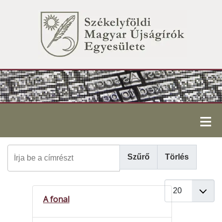
≡
Írja be a címrészt
Szűrő
Törlés
Tételek #
A fonal