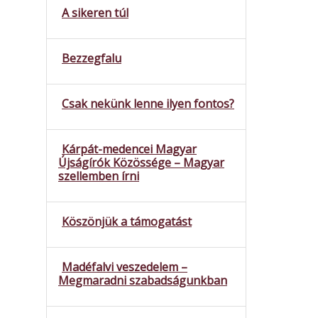
A sikeren túl
Bezzegfalu
Csak nekünk lenne ilyen fontos?
Kárpát-medencei Magyar
Újságírók Közössége – Magyar
szellemben írni
Köszönjük a támogatást
Madéfalvi veszedelem –
Megmaradni szabadságunkban