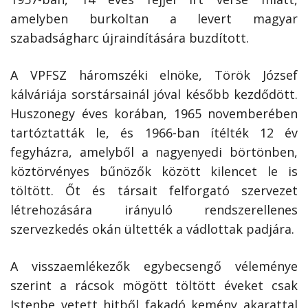
amelyben burkoltan a levert magyar
szabadságharc újraindítására buzdított.
A VPFSZ háromszéki elnöke, Török József
kálváriája sorstársainál jóval később kezdődött.
Huszonegy éves korában, 1965 novemberében
tartóztatták le, és 1966-ban ítélték 12 év
fegyházra, amelyből a nagyenyedi börtönben,
köztörvényes bűnözők között kilencet le is
töltött. Őt és társait felforgató szervezet
létrehozására irányuló rendszerellenes
szervezkedés okán ültették a vádlottak padjára.
A visszaemlékezők egybecsengő véleménye
szerint a rácsok mögött töltött éveket csak
Istenbe vetett hitből fakadó kemény akarattal