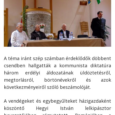
A téma iránt szép számban érdeklődők döbbent
csendben hallgatták a kommunista diktatúra
három erdélyi áldozatának üldöztetésről,
megtorlásról, börtönévekről és azok
következményeiről szóló beszámolóját.
A vendégeket és egybegyűlteket házigazdaként
köszöntő Hegyi István lelkipásztor