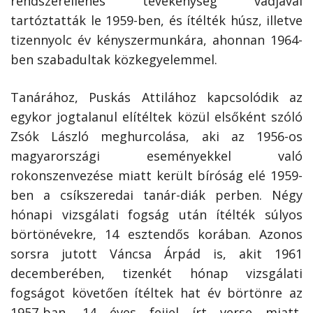
rendszerellenes tevékenység vádjával
tartóztatták le 1959-ben, és ítélték húsz, illetve
tizennyolc év kényszermunkára, ahonnan 1964-
ben szabadultak közkegyelemmel.
Tanárához, Puskás Attilához kapcsolódik az
egykor jogtalanul elítéltek közül elsőként szóló
Zsók László meghurcolása, aki az 1956-os
magyarországi eseményekkel való
rokonszenvezése miatt került bíróság elé 1959-
ben a csíkszeredai tanár-diák perben. Négy
hónapi vizsgálati fogság után ítélték súlyos
börtönévekre, 14 esztendős korában. Azonos
sorsra jutott Váncsa Árpád is, akit 1961
decemberében, tizenkét hónap vizsgálati
fogságot követően ítéltek hat év börtönre az
1957-ban, 14 éves fejjel írt verse miatt,