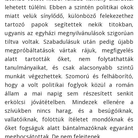
lehetett túlélni. Ebben a szintén politikai okok
miatt velük sínylődő, különböző felekezethez
tartozó papok segítettek nekik titokban,
ugyanis az egyházi megnyilvánulások szigorúan
tiltva voltak. Szabadulásuk után pedig újabb
megpróbáltatások vártak rájuk, megfigyelés
alatt tartották őket, nem folytathatták
tanulmányaikat, és csak alacsonyabb szintű
munkát végezhettek. Szomorú és felháborító,
hogy a volt politikai foglyok közül a román
állam a mai napig sem részesített senkit
erkölcsi jóvátételben. Mindezek ellenére a
szívükben nincs harag, és a besúgóiknak,
vallatóiknak, fölöttük ítéletet mondóknak és
őket fogságuk alatt bántalmazóknak egyaránt
megbocsátottak. De nem felejtenek.