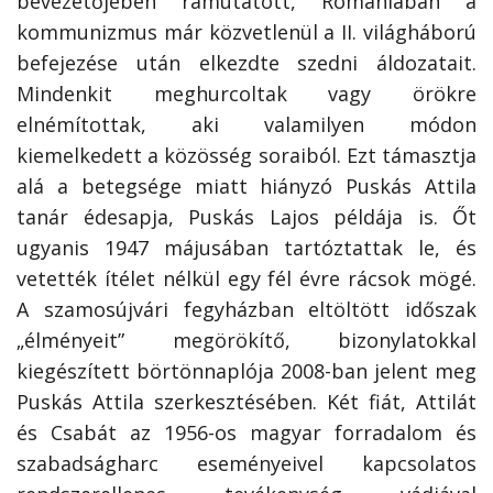
bevezetőjében rámutatott, Romániában a
kommunizmus már közvetlenül a II. világháború
befejezése után elkezdte szedni áldozatait.
Mindenkit meghurcoltak vagy örökre
elnémítottak, aki valamilyen módon
kiemelkedett a közösség soraiból. Ezt támasztja
alá a betegsége miatt hiányzó Puskás Attila
tanár édesapja, Puskás Lajos példája is. Őt
ugyanis 1947 májusában tartóztattak le, és
vetették ítélet nélkül egy fél évre rácsok mögé.
A szamosújvári fegyházban eltöltött időszak
„élményeit” megörökítő, bizonylatokkal
kiegészített börtönnaplója 2008-ban jelent meg
Puskás Attila szerkesztésében. Két fiát, Attilát
és Csabát az 1956-os magyar forradalom és
szabadságharc eseményeivel kapcsolatos