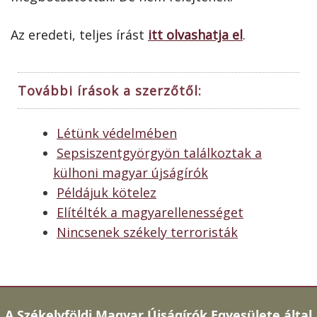
Az eredeti, teljes írást
itt olvashatja el
.
További írások a szerzőtől:
Létünk védelmében
Sepsiszentgyörgyön találkoztak a
külhoni magyar újságírók
Példájuk kötelez
Elítélték a magyarellenességet
Nincsenek székely terroristák
A
Székelyföldi Magyar Újságírók Egyesülete által