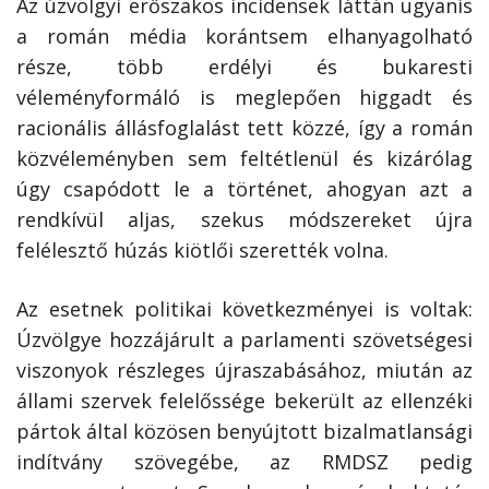
Az úzvölgyi erőszakos incidensek láttán ugyanis
a román média korántsem elhanyagolható
része, több erdélyi és bukaresti
véleményformáló is meglepően higgadt és
racionális állásfoglalást tett közzé, így a román
közvéleményben sem feltétlenül és kizárólag
úgy csapódott le a történet, ahogyan azt a
rendkívül aljas, szekus módszereket újra
felélesztő húzás kiötlői szerették volna.
Az esetnek politikai következményei is voltak:
Úzvölgye hozzájárult a parlamenti szövetségesi
viszonyok részleges újraszabásához, miután az
állami szervek felelőssége bekerült az ellenzéki
pártok által közösen benyújtott bizalmatlansági
indítvány szövegébe, az RMDSZ pedig