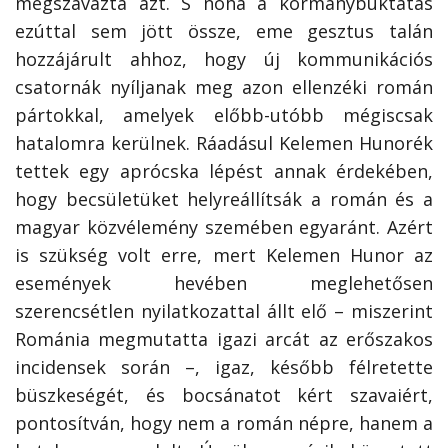
megszavazta azt. S noha a kormánybuktatás
ezúttal sem jött össze, eme gesztus talán
hozzájárult ahhoz, hogy új kommunikációs
csatornák nyíljanak meg azon ellenzéki román
pártokkal, amelyek előbb-utóbb mégiscsak
hatalomra kerülnek. Ráadásul Kelemen Hunorék
tettek egy aprócska lépést annak érdekében,
hogy becsületüket helyreállítsák a román és a
magyar közvélemény szemében egyaránt. Azért
is szükség volt erre, mert Kelemen Hunor az
események hevében meglehetősen
szerencsétlen nyilatkozattal állt elő – miszerint
Románia megmutatta igazi arcát az erőszakos
incidensek során –, igaz, később félretette
büszkeségét, és bocsánatot kért szavaiért,
pontosítván, hogy nem a román népre, hanem a