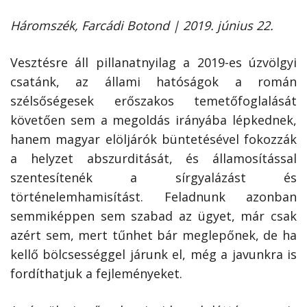
Háromszék, Farcádi Botond | 2019. június 22.
Vesztésre áll pillanatnyilag a 2019-es úzvölgyi
csatánk, az állami hatóságok a román
szélsőségesek erőszakos temetőfoglalását
követően sem a megoldás irányába lépkednek,
hanem magyar elöljárók büntetésével fokozzák
a helyzet abszurditását, és államosítással
szentesítenék a sírgyalázást és
történelemhamisítást. Feladnunk azonban
semmiképpen sem szabad az ügyet, már csak
azért sem, mert tűnhet bár meglepőnek, de ha
kellő bölcsességgel járunk el, még a javunkra is
fordíthatjuk a fejleményeket.