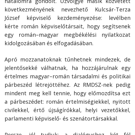
hatalomra gondolt. Úzvölgye másik közvetett
következményének nevezhető Kulcsár-Terza
József képviselő kezdeményezése: levélben
kérte román képviselőtársait, hogy segítsenek
egy román–magyar megbékélési nyilatkozat
kidolgozásában és elfogadásában.
Apró mozzanatoknak tűnhetnek mindezek, de
jelentősekké válhatnak, ha hozzájárulnak egy
értelmes magyar–román társadalmi és politikai
párbeszéd létrejöttéhez. Az RMDSZ-nek pedig
mindent meg kell tennie, hogy előmozdítsa ezt
a párbeszédet: román értelmiségiekkel, nyitott
civilekkel, értő újságírókkal, helyi vezetőkkel,
parlamenti képviselő- és szenátortársakkal.
Persze, jól tudjuk: a dialógushoz két fél