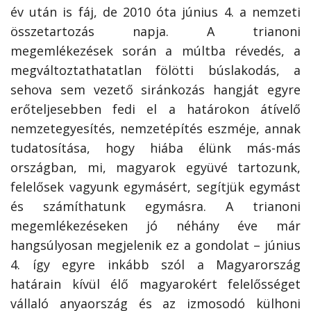
év után is fáj, de 2010 óta június 4. a nemzeti
összetartozás napja. A trianoni
megemlékezések során a múltba révedés, a
megváltoztathatatlan fölötti búslakodás, a
sehova sem vezető siránkozás hangját egyre
erőteljesebben fedi el a határokon átívelő
nemzetegyesítés, nemzetépítés eszméje, annak
tudatosítása, hogy hiába élünk más-más
országban, mi, magyarok együvé tartozunk,
felelősek vagyunk egymásért, segítjük egymást
és számíthatunk egymásra. A trianoni
megemlékezéseken jó néhány éve már
hangsúlyosan megjelenik ez a gondolat – június
4. így egyre inkább szól a Magyarország
határain kívül élő magyarokért felelősséget
vállaló anyaország és az izmosodó külhoni