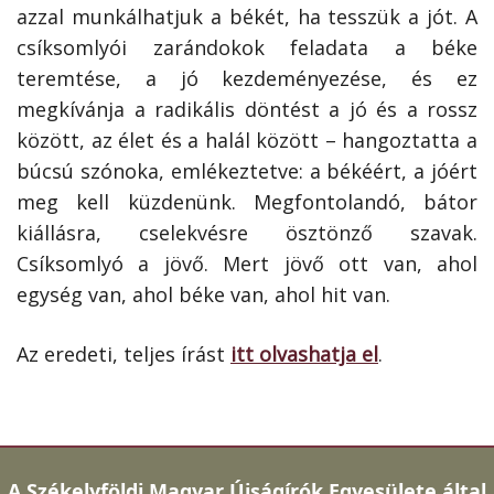
azzal munkálhatjuk a békét, ha tesszük a jót. A
csíksomlyói zarándokok feladata a béke
teremtése, a jó kezdeményezése, és ez
megkívánja a radikális döntést a jó és a rossz
között, az élet és a halál között – hangoztatta a
búcsú szónoka, emlékeztetve: a békéért, a jóért
meg kell küzdenünk. Megfontolandó, bátor
kiállásra, cselekvésre ösztönző szavak.
Csíksomlyó a jövő. Mert jövő ott van, ahol
egység van, ahol béke van, ahol hit van.
Az eredeti, teljes írást
itt olvashatja el
.
A
Székelyföldi Magyar Újságírók Egyesülete által