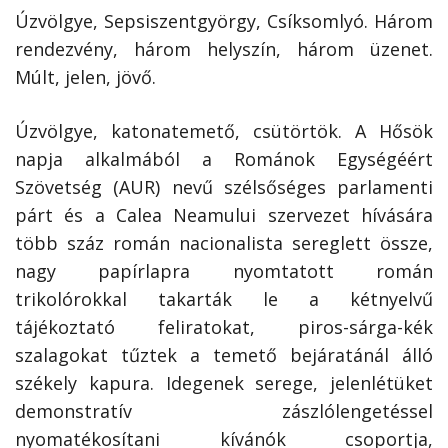
Úzvölgye, Sepsiszentgyörgy, Csíksomlyó. Három
rendezvény, három helyszín, három üzenet.
Múlt, jelen, jövő.
Úzvölgye, katonatemető, csütörtök. A Hősök
napja alkalmából a Románok Egységéért
Szövetség (AUR) nevű szélsőséges parlamenti
párt és a Calea Neamului szervezet hívására
több száz román nacionalista sereglett össze,
nagy papírlapra nyomtatott román
trikolórokkal takarták le a kétnyelvű
tájékoztató feliratokat, piros-sárga-kék
szalagokat tűztek a temető bejáratánál álló
székely kapura. Idegenek serege, jelenlétüket
demonstratív zászlólengetéssel
nyomatékosítani kívánók csoportja,