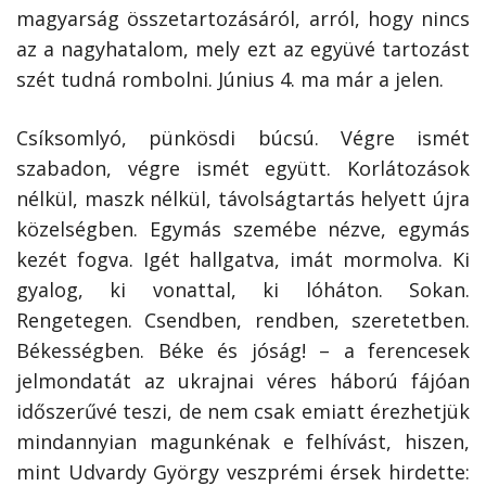
magyarság összetartozásáról, arról, hogy nincs
az a nagyhatalom, mely ezt az együvé tartozást
szét tudná rombolni. Június 4. ma már a jelen.
Csíksomlyó, pünkösdi búcsú. Végre ismét
szabadon, végre ismét együtt. Korlátozások
nélkül, maszk nélkül, távolságtartás helyett újra
közelségben. Egymás szemébe nézve, egymás
kezét fogva. Igét hallgatva, imát mormolva. Ki
gyalog, ki vonattal, ki lóháton. Sokan.
Rengetegen. Csendben, rendben, szeretetben.
Békességben. Béke és jóság! – a ferencesek
jelmondatát az ukrajnai véres háború fájóan
időszerűvé teszi, de nem csak emiatt érezhetjük
mindannyian magunkénak e felhívást, hiszen,
mint Udvardy György veszprémi érsek hirdette: