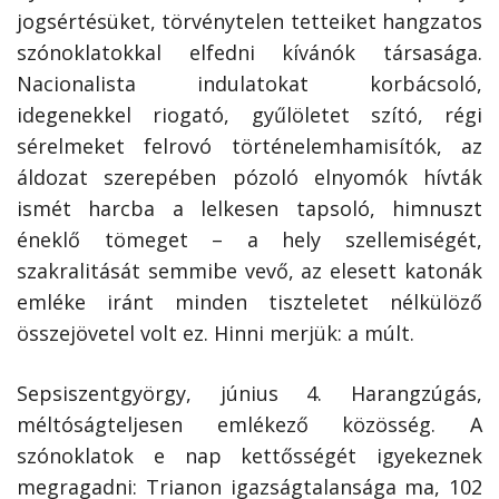
jogsértésüket, törvénytelen tetteiket hangzatos
szónoklatokkal elfedni kívánók társasága.
Nacionalista indulatokat korbácsoló,
idegenekkel riogató, gyűlöletet szító, régi
sérelmeket felrovó történelemhamisítók, az
áldozat szerepében pózoló elnyomók hívták
ismét harcba a lelkesen tapsoló, himnuszt
éneklő tömeget – a hely szellemiségét,
szakralitását semmibe vevő, az elesett katonák
emléke iránt minden tiszteletet nélkülöző
összejövetel volt ez. Hinni merjük: a múlt.
Sepsiszentgyörgy, június 4. Harangzúgás,
méltóságteljesen emlékező közösség. A
szónoklatok e nap kettősségét igyekeznek
megragadni: Trianon igazságtalansága ma, 102