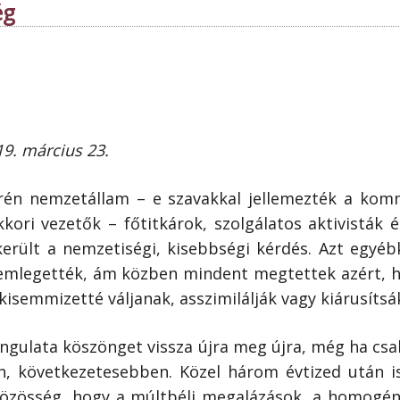
ég
9. március 23.
rén nemzetállam – e szavakkal jellemezték a kom
kori vezetők – főtitkárok, szolgálatos aktivisták
 került a nemzetiségi, kisebbségi kérdés. Azt egyé
mlegették, ám közben mindent megtettek azért, h
isemmizetté váljanak, asszimilálják vagy kiárusítsá
ngulata köszönget vissza újra meg újra, még ha cs
n, következetesebben. Közel három évtized után i
r közösség, hogy a múltbéli megalázások, a homogé