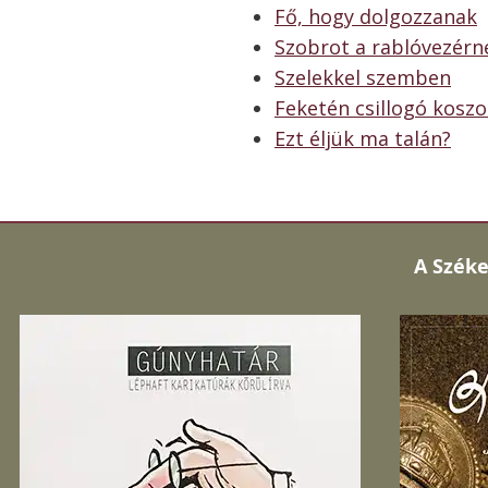
Fő, hogy dolgozzanak
Szobrot a rablóvezérn
Szelekkel szemben
Feketén csillogó kosz
Ezt éljük ma talán?
A
Széke