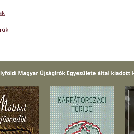
ek
orúk
lyföldi Magyar Újságírók Egyesülete által kiadott 