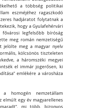
ékelhető a többség politikai
állam eszméjéhez ragaszkodó
eres hadjáratot folytatnak a
tekezik, hogy a Gyulafehérvári
 fővárosi legfelsőbb bíróság
ztette meg román nemzetiségű
t jelölte meg a magyar nyelv
rmális, kölcsönös tiszteleten
nykedve, a háromszéki megyei
döntsék el immár jogerősen, ki
adítása” emlékére a városháza
ás a homogén nemzetállam
z elmúlt egy év magyarellenes
gmaradt”, mi több, bizonyos