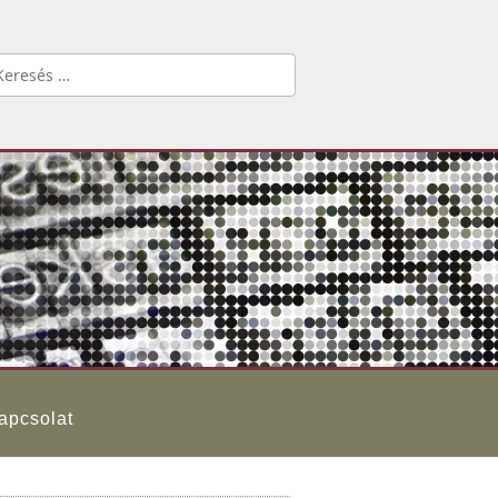
Keresés...
apcsolat