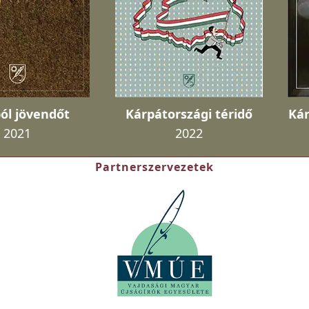
ól jövendőt
Kárpátországi téridő
Kár
2021
2022
Partnerszervezetek