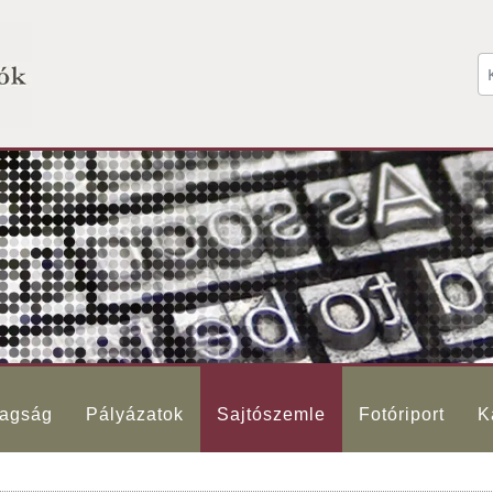
agság
Pályázatok
Sajtószemle
Fotóriport
K