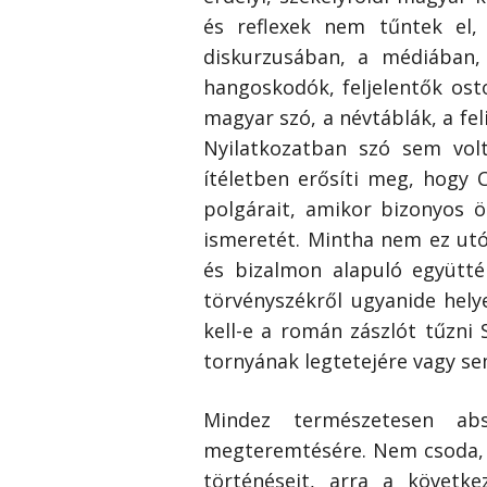
és reflexek nem tűntek el, 
diskurzusában, a médiában,
hangoskodók, feljelentők os
magyar szó, a névtáblák, a fe
Nyilatkozatban szó sem volt
ítéletben erősíti meg, hogy
polgárait, amikor bizonyos 
ismeretét. Mintha nem ez utó
és bizalmon alapuló együtté
törvényszékről ugyanide helye
kell-e a román zászlót tűzni
tornyának legtetejére vagy se
Mindez természetesen ab
megteremtésére. Nem csoda, h
történéseit, arra a követk