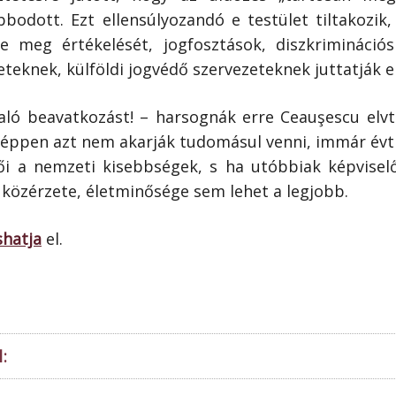
bodott. Ezt ellensúlyozandó e testület tiltakozik, 
te meg értékelését, jogfosztások, diszkriminációs
eteknek, külföldi jogvédő szervezeteknek juttatják el
ló beavatkozást! – harsognák erre Ceauşescu elvt
éppen azt nem akarják tudomásul venni, immár évt
 a nemzeti kisebbségek, s ha utóbbiak képviselő
közérzete, életminősége sem lehet a legjobb.
shatja
el.
: