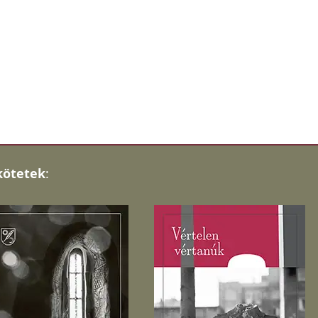
kötetek
: