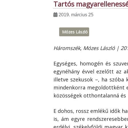
Tartós magyarelleness
2019. március 25
Mózes László
Háromszék, Mózes László | 201
Egységes, homogén és szuve
egynéhány évvel ezelőtt az ak
illetve szekusok –, ha szóba
mindenkorra megoldottként e
közösségek otthontalanná és k
E dohos, rossz emlékű idők ha
is, ám egyre rendszeresebbe
erdélyi, székelyföldi magya