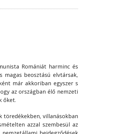
munista Romániát harminc és
 és magas beosztású elvtársak,
bként már akkoriban egyszer s
ogy az országban élő nemzeti
k őket.
ak töredékekben, villanásokban
smételten azzal szembesül az
n nemzetállami beidegződések