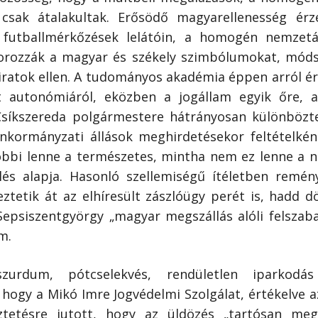
csak átalakultak. Erősödő magyarellenesség érz
 futballmérkőzések lelátóin, a homogén nemzet
torozzák a magyar és székely szimbólumokat, módsz
liratok ellen. A tudományos akadémia éppen arról ér
 autonómiáról, eközben a jogállam egyik őre, a
 Csíkszereda polgármestere hátrányosan különbö
önkormányzati állások meghirdetésekor feltételkén
bbi lenne a természetes, mintha nem ez lenne a no
lés alapja. Hasonló szellemiségű ítéletben remé
ztetik át az elhíresült zászlóügy perét is, hadd 
 Sepsiszentgyörgy „magyar megszállás alóli felszab
m.
szurdum, pótcselekvés, rendületlen iparkod
ogy a Mikó Imre Jogvédelmi Szolgálat, értékelve a
eztetésre jutott, hogy az üldözés „tartósan me