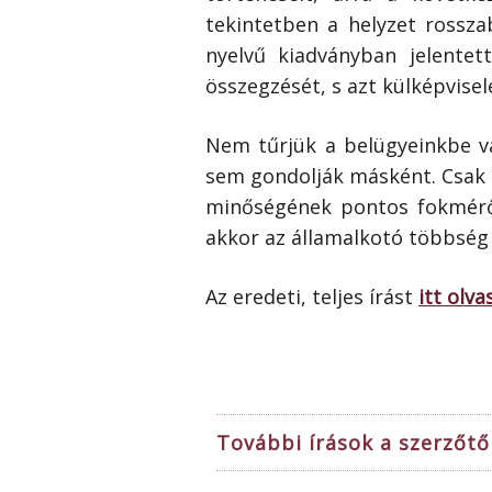
tekintetben a helyzet rosszab
nyelvű kiadványban jelentet
összegzését, s azt külképvisel
Nem tűrjük a belügyeinkbe va
sem gondolják másként. Csak 
minőségének pontos fokmérői
akkor az államalkotó többség 
Az eredeti, teljes írást
itt olva
További írások a szerzőtől