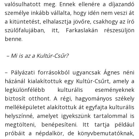
valósulhatott meg. Ennek ellenére a díjazandó
személye inkább vállalta, hogy idén nem veszi át
a kitüntetést, elhalasztja jövőre, csakhogy az író
szülőfalujában, itt, Farkaslakán részesüljön
benne.
– Mi is az a Kultúr-Csűr?
– Pályázati forrásokból ugyancsak Ágnes néni
házánál kialakítottuk egy Kultúr-Csűrt, amely a
legkülönfélébb kulturális eseményeknek
biztosít otthont. A régi, hagyományos székely
melléképületet alakítottuk át egyfajta kulturális
helyszínné, amelyet igyekszünk tartalommal is
megtölteni, benépesíteni. Itt tartja például
próbáit a népdalkör, de könyvbemutatóknak,