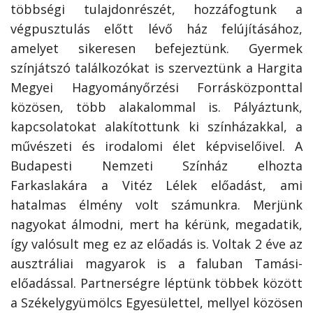
többségi tulajdonrészét, hozzáfogtunk a
végpusztulás előtt lévő ház felújításához,
amelyet sikeresen befejeztünk. Gyermek
színjátszó találkozókat is szerveztünk a Hargita
Megyei Hagyományőrzési Forrásközponttal
közösen, több alakalommal is. Pályáztunk,
kapcsolatokat alakítottunk ki színházakkal, a
művészeti és irodalomi élet képviselőivel. A
Budapesti Nemzeti Színház elhozta
Farkaslakára a Vitéz Lélek előadást, ami
hatalmas élmény volt számunkra. Merjünk
nagyokat álmodni, mert ha kérünk, megadatik,
így valósult meg ez az előadás is. Voltak 2 éve az
ausztráliai magyarok is a faluban Tamási-
előadással. Partnerségre léptünk többek között
a Székelygyümölcs Egyesülettel, mellyel közösen