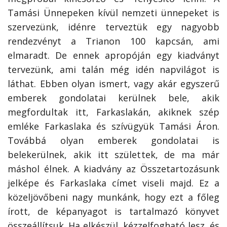
Tamási Ünnepeken kívül nemzeti ünnepeket is
szervezünk, idénre terveztük egy nagyobb
rendezvényt a Trianon 100 kapcsán, ami
elmaradt. De ennek apropóján egy kiadványt
tervezünk, ami talán még idén napvilágot is
láthat. Ebben olyan ismert, vagy akár egyszerű
emberek gondolatai kerülnek bele, akik
megfordultak itt, Farkaslakán, akiknek szép
emléke Farkaslaka és szívügyük Tamási Áron.
Továbbá olyan emberek gondolatai is
belekerülnek, akik itt születtek, de ma már
máshol élnek. A kiadvány az Összetartozásunk
jelképe és Farkaslaka címet viseli majd. Ez a
közeljövőbeni nagy munkánk, hogy ezt a főleg
írott, de képanyagot is tartalmazó könyvet
összeállítsuk. Ha elkészül, kézzelfogható lesz, és