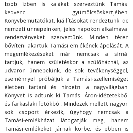
több ízben is kalákát szerveztünk Tamási
kedvenc gyümölcsöskertjében.
Könyvbemutatókat, kiállításokat rendeztünk, de
nemzeti ünnepeinken, jeles napokon alkalmával
rendezvényeket szerveztünk. Minden téren
bővíteni akartuk Tamási emlékének ápolását. A
megemlékezéseket már nemcsak a sírnál
tartjuk, hanem születéskor a szülőháznál, az
udvaron ünnepelünk, de sok tevékenységgel,
eseménnyel próbáljuk a Tamási-szellemiséget
életben tartani és hirdetni a nagyvilágban.
Könyvet is adtunk ki Tamási Áron-idézetekből
és farkaslaki fotókból. Mindezek mellett nagyon
sok csoport érkezik, úgyhogy nemcsak a
Tamási-emlékházat látogatják meg, hanem
Tamási-emlékeket járnak körbe, és ebben is