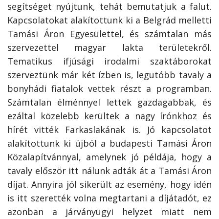
segítséget nyújtunk, tehát bemutatjuk a falut.
Kapcsolatokat alakítottunk ki a Belgrád melletti
Tamási Áron Egyesülettel, és számtalan más
szervezettel magyar lakta területekről.
Tematikus ifjúsági irodalmi szaktáborokat
szerveztünk már két ízben is, legutóbb tavaly a
bonyhádi fiatalok vettek részt a programban.
Számtalan élménnyel lettek gazdagabbak, és
ezáltal közelebb kerültek a nagy írónkhoz és
hírét vitték Farkaslakának is. Jó kapcsolatot
alakítottunk ki újból a budapesti Tamási Áron
Közalapítvánnyal, amelynek jó példája, hogy a
tavaly először itt nálunk adták át a Tamási Áron
díjat. Annyira jól sikerült az esemény, hogy idén
is itt szerették volna megtartani a díjátadót, ez
azonban a járványügyi helyzet miatt nem