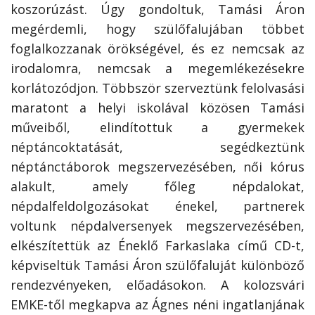
koszorúzást. Úgy gondoltuk, Tamási Áron
megérdemli, hogy szülőfalujában többet
foglalkozzanak örökségével, és ez nemcsak az
irodalomra, nemcsak a megemlékezésekre
korlátozódjon. Többször szerveztünk felolvasási
maratont a helyi iskolával közösen Tamási
műveiből, elindítottuk a gyermekek
néptáncoktatását, segédkeztünk
néptánctáborok megszervezésében, női kórus
alakult, amely főleg népdalokat,
népdalfeldolgozásokat énekel, partnerek
voltunk népdalversenyek megszervezésében,
elkészítettük az Éneklő Farkaslaka című CD-t,
képviseltük Tamási Áron szülőfaluját különböző
rendezvényeken, előadásokon. A kolozsvári
EMKE-től megkapva az Ágnes néni ingatlanjának