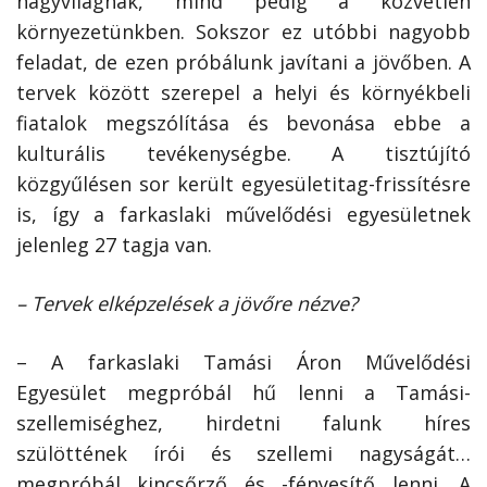
nagyvilágnak, mind pedig a közvetlen
környezetünkben. Sokszor ez utóbbi nagyobb
feladat, de ezen próbálunk javítani a jövőben. A
tervek között szerepel a helyi és környékbeli
fiatalok megszólítása és bevonása ebbe a
kulturális tevékenységbe. A tisztújító
közgyűlésen sor került egyesületitag-frissítésre
is, így a farkaslaki művelődési egyesületnek
jelenleg 27 tagja van.
– Tervek elképzelések a jövőre nézve?
– A farkaslaki Tamási Áron Művelődési
Egyesület megpróbál hű lenni a Tamási-
szellemiséghez, hirdetni falunk híres
szülöttének írói és szellemi nagyságát…
megpróbál kincsőrző és -fényesítő lenni. A