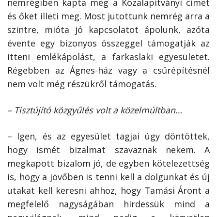
nemrégiben kapta meg a Közalapítványi címet
és őket illeti meg. Most jutottunk nemrég arra a
szintre, mióta jó kapcsolatot ápolunk, azóta
évente egy bizonyos összeggel támogatják az
itteni emlékápolást, a farkaslaki egyesületet.
Régebben az Ágnes-ház vagy a csűrépítésnél
nem volt még részükről támogatás.
– Tisztújító közgyűlés volt a közelmúltban…
– Igen, és az egyesület tagjai úgy döntöttek,
hogy ismét bizalmat szavaznak nekem. A
megkapott bizalom jó, de egyben kötelezettség
is, hogy a jövőben is tenni kell a dolgunkat és új
utakat kell keresni ahhoz, hogy Tamási Áront a
megfelelő nagyságában hirdessük mind a