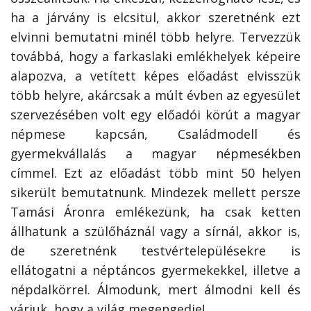
ha a járvány is elcsitul, akkor szeretnénk ezt
elvinni bemutatni minél több helyre. Tervezzük
továbbá, hogy a farkaslaki emlékhelyek képeire
alapozva, a vetített képes előadást elvisszük
több helyre, akárcsak a múlt évben az egyesület
szervezésében volt egy előadói körút a magyar
népmese kapcsán, Családmodell és
gyermekvállalás a magyar népmesékben
címmel. Ezt az előadást több mint 50 helyen
sikerült bemutatnunk. Mindezek mellett persze
Tamási Áronra emlékezünk, ha csak ketten
állhatunk a szülőháznál vagy a sírnál, akkor is,
de szeretnénk testvértelepülésekre is
ellátogatni a néptáncos gyermekekkel, illetve a
népdalkörrel. Álmodunk, mert álmodni kell és
várjuk, hogy a világ megengedje!