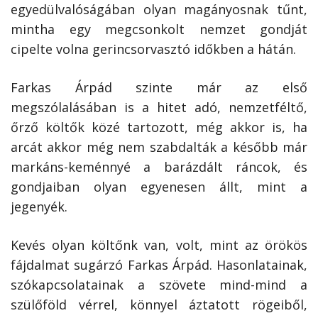
egyedülvalóságában olyan magányosnak tűnt,
mintha egy megcsonkolt nemzet gondját
cipelte volna gerincsorvasztó időkben a hátán.
Farkas Árpád szinte már az első
megszólalásában is a hitet adó, nemzetféltő,
őrző költők közé tartozott, még akkor is, ha
arcát akkor még nem szabdalták a később már
markáns-keménnyé a barázdált ráncok, és
gondjaiban olyan egyenesen állt, mint a
jegenyék.
Kevés olyan költőnk van, volt, mint az örökös
fájdalmat sugárzó Farkas Árpád. Hasonlatainak,
szókapcsolatainak a szövete mind-mind a
szülőföld vérrel, könnyel áztatott rögeiből,