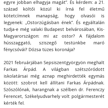
egyre jobban elhagyja magát”. És kérdem: a 21.
század költői közül ki írná fel életmű
kötetcímnek manapság, hogy olvasói is
legyenek: „Ostorzúgásban ének”. És egyáltalán
tudja-e még valaki Budapest belvárosában, Kis-
Magyarországon: mi az ostor? A fájdalom
hússzaggató, sziszegő testünkbe maró
fénycsóvái? Dózsa tüzes koronája?
2021 februárjában Sepsiszentgyörgyön meghalt
Farkas Árpád. A világban szétszóródott
iskolatársai még aznap meghirdették egymás
között: szobrot kell állítani Farkas Árpádnak.
Szószólónak, harangnak a szélben dr. Ferenczy
Ferencet, Székelyudvarhely volt polgármesterét
kérték fel.