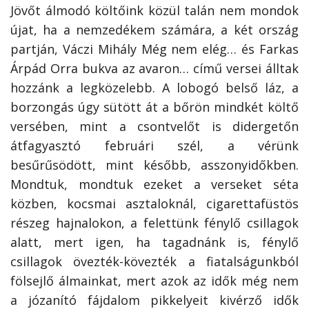
Jövőt álmodó költőink közül talán nem mondok
újat, ha a nemzedékem számára, a két ország
partján, Váczi Mihály Még nem elég… és Farkas
Árpád Orra bukva az avaron… című versei álltak
hozzánk a legközelebb. A lobogó belső láz, a
borzongás úgy sütött át a bőrön mindkét költő
versében, mint a csontvelőt is didergetőn
átfagyasztó februári szél, a vérünk
besűrűsödött, mint később, asszonyidőkben.
Mondtuk, mondtuk ezeket a verseket séta
közben, kocsmai asztaloknál, cigarettafüstös
részeg hajnalokon, a felettünk fénylő csillagok
alatt, mert igen, ha tagadnánk is, fénylő
csillagok övezték-kövezték a fiatalságunkból
fölsejlő álmainkat, mert azok az idők még nem
a józanító fájdalom pikkelyeit kivérző idők