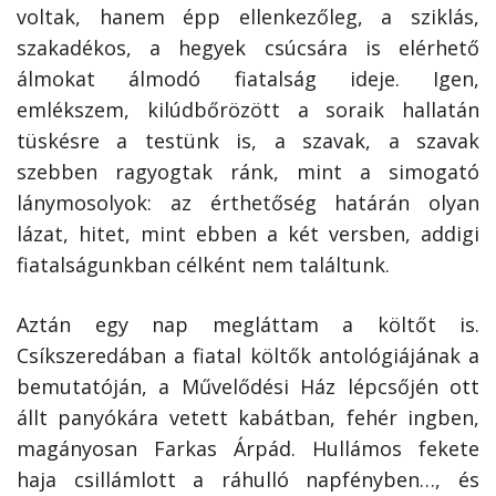
voltak, hanem épp ellenkezőleg, a sziklás,
szakadékos, a hegyek csúcsára is elérhető
álmokat álmodó fiatalság ideje. Igen,
emlékszem, kilúdbőrözött a soraik hallatán
tüskésre a testünk is, a szavak, a szavak
szebben ragyogtak ránk, mint a simogató
lánymosolyok: az érthetőség határán olyan
lázat, hitet, mint ebben a két versben, addigi
fiatalságunkban célként nem találtunk.
Aztán egy nap megláttam a költőt is.
Csíkszeredában a fiatal költők antológiájának a
bemutatóján, a Művelődési Ház lépcsőjén ott
állt panyókára vetett kabátban, fehér ingben,
magányosan Farkas Árpád. Hullámos fekete
haja csillámlott a ráhulló napfényben…, és