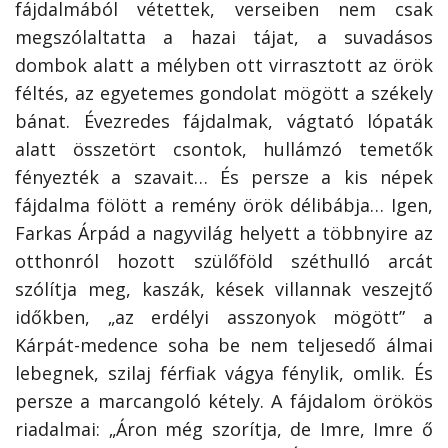
fájdalmából vétettek, verseiben nem csak
megszólaltatta a hazai tájat, a suvadásos
dombok alatt a mélyben ott virrasztott az örök
féltés, az egyetemes gondolat mögött a székely
bánat. Évezredes fájdalmak, vágtató lópaták
alatt összetört csontok, hullámzó temetők
fényezték a szavait… És persze a kis népek
fájdalma fölött a remény örök délibábja… Igen,
Farkas Árpád a nagyvilág helyett a többnyire az
otthonról hozott szülőföld széthulló arcát
szólítja meg, kaszák, kések villannak veszejtő
időkben, „az erdélyi asszonyok mögött” a
Kárpát-medence soha be nem teljesedő álmai
lebegnek, szilaj férfiak vágya fénylik, omlik. És
persze a marcangoló kétely. A fájdalom örökös
riadalmai: „Áron még szorítja, de Imre, Imre ő