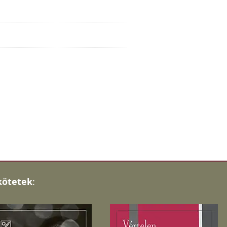
kötetek
: