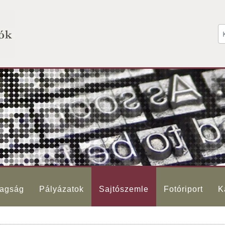
agság
Pályázatok
Sajtószemle
Fotóriport
K