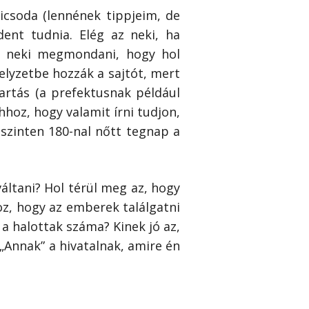
kicsoda (lennének tippjeim, de
ent tudnia. Elég az neki, ha
s neki megmondani, hogy hol
elyzetbe hozzák a sajtót, mert
artás (a prefektusnak például
oz, hogy valamit írni tudjon,
szinten 180-nal nőtt tegnap a
váltani? Hol térül meg az, hogy
z, hogy az emberek találgatni
a halottak száma? Kinek jó az,
 „Annak” a hivatalnak, amire én