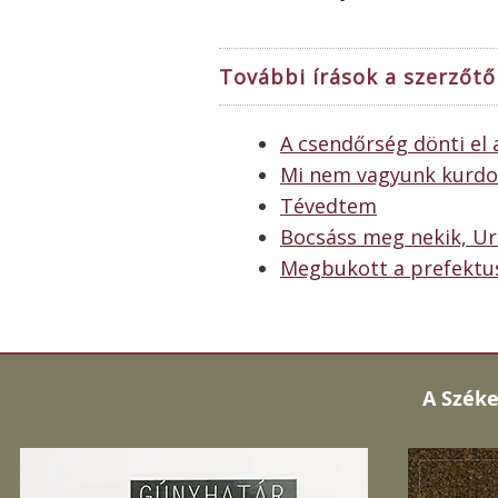
További írások a szerzőtől
A csendőrség dönti el
Mi nem vagyunk kurd
Tévedtem
Bocsáss meg nekik, 
Megbukott a prefektus
A
Széke