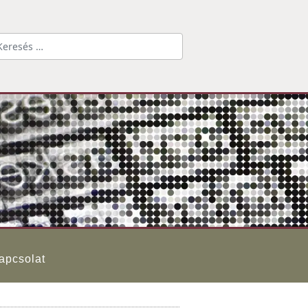
Keresés...
apcsolat