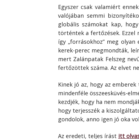
Egyszer csak valamiért ennek 
valójában semmi bizonyítéko
globális számokat kap, hog
történtek a fertőzések. Ezzel
így „forrásokhoz” meg olyan 
kerek-perec megmondták, leír
mert Zalánpatak Felszeg nevű
fertőzöttek száma. Az elvet n
Kinek jó az, hogy az emberek t
mindenféle összeesküvés-elmé
kezdjék, hogy ha nem mondják 
hogy terjesszék a kiszolgáltat
gondolok, anno igen jó oka vo
Az eredeti, teljes írást
itt olva