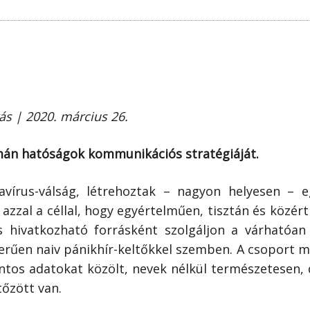
ás | 2020. március 26.
mán hatóságok kommunikációs stratégiáját.
vírus-válság, létrehoztak – nagyon helyesen – 
 azzal a céllal, hogy egyértelműen, tisztán és közé
és hivatkozható forrásként szolgáljon a várhatóan
erűen naiv pánikhír-keltőkkel szemben. A csoport meg
tos adatokat közölt, nevek nélkül természetesen, d
őzött van.