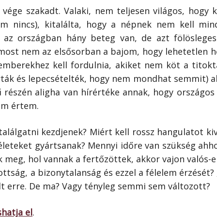
vége szakadt. Valaki, nem teljesen világos, hogy 
m nincs), kitalálta, hogy a népnek nem kell mind
y az országban hány beteg van, de azt fölöslege
 most nem az elsősorban a bajom, hogy lehetetlen h
emberekhez kell fordulnia, akiket nem köt a titokt
ták és lepecsételték, hogy nem mondhat semmit) ahh
 részén aligha van hírértéke annak, hogy országos 
em értem.
alálgatni kezdjenek? Miért kell rossz hangulatot ki
leteket gyártsanak? Mennyi időre van szükség ahho
meg, hol vannak a fertőzöttek, akkor vajon valós-e 
ottság, a bizonytalanság és ezzel a félelem érzését?
lt erre. De ma? Vagy tényleg semmi sem változott?
shatja el
.