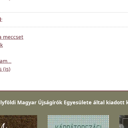
:
 a meccset
ok
Uram…
 (is)
lyföldi Magyar Újságírók Egyesülete által kiadott 