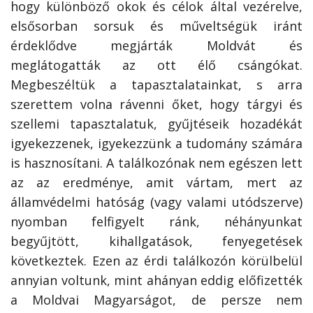
hogy különböző okok és célok által vezé­relve,
elsősorban sorsuk és műveltségük iránt
érdeklődve megjárták Moldvát és
meglátogatták az ott élő csángókat.
Megbeszéltük a tapasztalatainkat, s arra
szerettem volna rávenni őket, hogy tárgyi és
szellemi tapasztalatuk, gyűjtéseik hozadékát
igyekezzenek, igyekezzünk a tudomány számára
is hasznosítani. A találkozónak nem egészen lett
az az eredménye, amit vártam, mert az
államvédelmi hatóság (vagy valami utódszerve)
nyomban felfigyelt ránk, néhányunkat
begyűjtött, kihallgatások, fenyegetések
következtek. Ezen az érdi találkozón körülbelül
annyian voltunk, mint ahányan eddig előfizették
a Moldvai Magyarságot, de persze nem