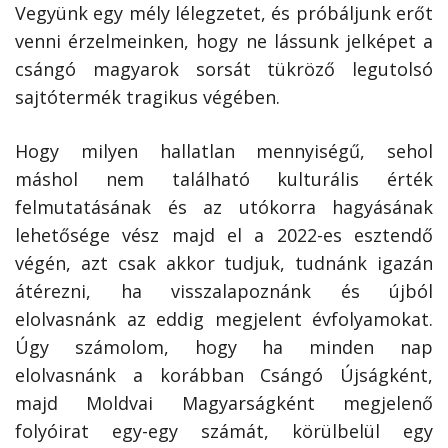
Vegyünk egy mély lélegzetet, és próbáljunk erőt
venni érzelmeinken, hogy ne lássunk jelképet a
csángó magyarok sorsát tükröző legutolsó
sajtótermék tragikus vé­gében.
Hogy milyen hallatlan mennyiségű, sehol
máshol nem található kulturális érték
felmutatásának és az utókorra hagyásának
lehetősége vész majd el a 2022-es esztendő
végén, azt csak akkor tudjuk, tudnánk igazán
átérezni, ha visszalapoznánk és újból
elolvasnánk az eddig megjelent évfolyamokat.
Úgy számolom, hogy ha minden nap
elolvasnánk a korábban Csángó Újságként,
majd Moldvai Magyarságként megjelenő
folyóirat egy-egy számát, körülbelül egy