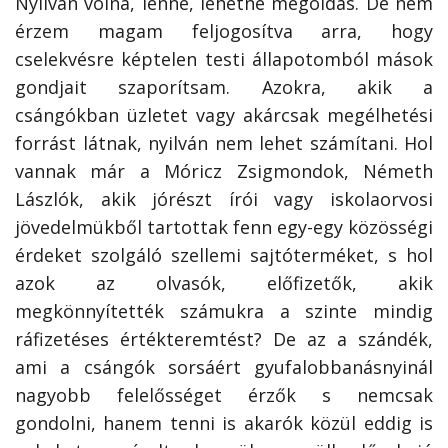
Nyilván volna, lenne, lehetne megoldás. De nem
érzem magam feljogosítva arra, hogy
cselekvésre képtelen testi állapotomból mások
gondjait szaporítsam. Azokra, akik a
csángókban üzletet vagy akárcsak megélhetési
forrást látnak, nyilván nem lehet számítani. Hol
vannak már a Móricz Zsigmondok, Né­meth
Lászlók, akik jórészt írói vagy iskolaorvosi
jövedelmükből tartottak fenn egy-egy közösségi
érdeket szolgáló szellemi sajtóterméket, s hol
azok az olvasók, előfizetők, akik
megkönnyítették számukra a szinte mindig
ráfizetéses értékteremtést? De az a szándék,
ami a csángók sorsáért gyufalobbanásnyinál
nagyobb felelősséget érzők s nemcsak
gondolni, hanem tenni is akarók közül eddig is