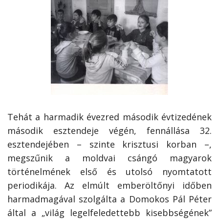
Tehát a harmadik évezred második évtizedének
második esztendeje végén, fennállása 32.
esztendejében – szinte krisztusi korban –,
megszűnik a moldvai csángó magyarok
történelmének első és utolsó nyomtatott
periodikája. Az elmúlt emberöltőnyi időben
harmadmagával szolgálta a Domokos Pál Péter
által a „világ legelfeledettebb kisebbségének”