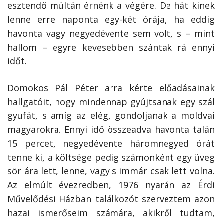
esztendő múltán érnénk a végére. De hát kinek
lenne erre naponta egy-két órája, ha eddig
havonta vagy negyedévente sem volt, s – mint
hallom – egyre kevesebben szántak rá ennyi
időt.
Domokos Pál Péter arra kérte előadásainak
hallgatóit, hogy mindennap gyújtsanak egy szál
gyufát, s amíg az elég, gondoljanak a moldvai
magyarokra. Ennyi idő összeadva havonta talán
15 percet, negyedévente háromnegyed órát
tenne ki, a költsége pedig számonként egy üveg
sör ára lett, lenne, vagyis immár csak lett volna.
Az elmúlt évezredben, 1976 nyarán az Érdi
Művelődési Házban találkozót szerveztem azon
hazai ismerőseim számára, akikről tudtam,