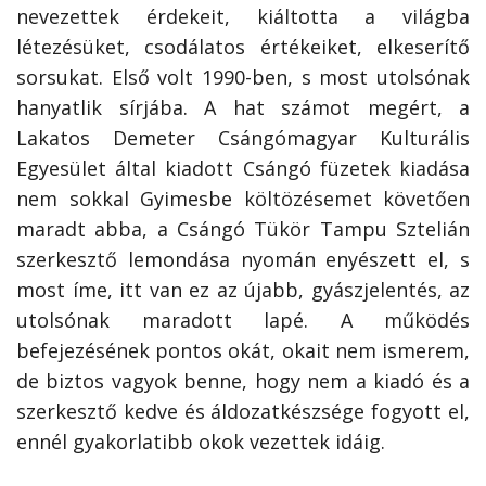
nevezettek érdekeit, kiáltotta a világba
létezésüket, csodálatos értékeiket, elkeserítő
sorsukat. Első volt 1990-ben, s most utolsónak
hanyatlik sírjába. A hat számot megért, a
Lakatos Demeter Csángómagyar Kulturális
Egyesület által kiadott Csángó füzetek kiadása
nem sokkal Gyimesbe költözésemet követően
maradt abba, a Csángó Tükör Tampu Sztelián
szerkesztő lemondása nyomán enyészett el, s
most íme, itt van ez az újabb, gyászjelentés, az
utolsónak maradott lapé. A működés
befejezésének pontos okát, okait nem ismerem,
de biztos vagyok benne, hogy nem a kiadó és a
szerkesztő kedve és áldozatkészsége fogyott el,
ennél gyakorlatibb okok vezettek idáig.