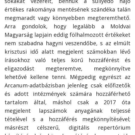
sokakat vezérelt, bennük a süllyedő hajó
értékes rakománya mentésének szándéka talán
megmaradt vagy könnyebben megteremthető.
Arra gondolok, hogy legalább a Moldvai
Magyarság lapjain eddig fölhalmozott értékeket
nem szabadna hagyni veszendőbe, s az elmúlt
krisztusi idő alatt megjelent számokban lévő
írásokhoz való teljes körű hozzáférést és
eligazodást megteremtve, megkönnyítve
lehetővé kellene tenni. Mégpedig egyrészt az
Arcanum-adatbázisban jelenleg csak előfizetők
és adott intézmények számára hozzáférhető
tartalom által, máshol csak a 2017 óta
megjelent lapszámok anyagának teljessé
tételével s a hozzáférés megkönnyítésével;
másrészt célszerű, digitális repertórium