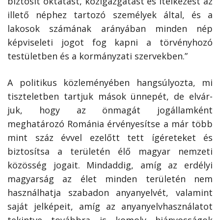
biztosít oktatást, közigazgatást és ítélkezést az
illető néphez tartozó személyek által, és a
lakosok számának arányában minden nép
képviseleti jogot fog kapni a törvényhozó
testületben és a kormányzati szervekben.”
A politikus közleményében hangsúlyozta, mi
tiszteletben tartjuk mások ünnepét, de elvár­
juk, hogy az önmagát jogállamként
meghatározó Románia érvényesítse a már több
mint száz évvel ezelőtt tett ígéreteket és
biztosítsa a területén élő magyar nemzeti
közösség jogait. Mindaddig, amíg az erdélyi
magyarság az élet minden területén nem
használhatja szabadon anyanyelvét, valamint
saját jelképeit, amíg az anyanyelvhasználatot
tekintve továbbra is komoly hiányosságok