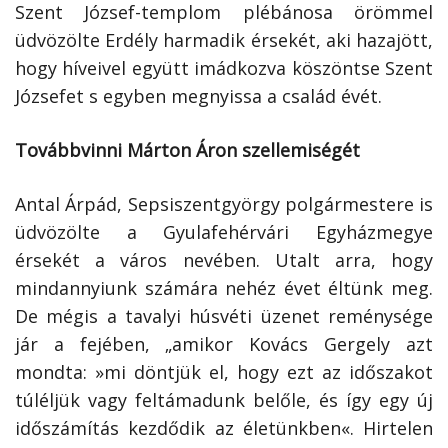
Szent József-templom plébánosa örömmel
üdvözölte Erdély harmadik érsekét, aki hazajött,
hogy híveivel együtt imádkozva köszöntse Szent
Józsefet s egyben megnyissa a család évét.
Továbbvinni Márton Áron szellemiségét
Antal Árpád, Sepsiszentgyörgy polgármestere is
üdvözölte a Gyulafehérvári Egyházmegye
érsekét a város nevében. Utalt arra, hogy
mindannyiunk számára nehéz évet éltünk meg.
De mégis a tavalyi húsvéti üzenet reménysége
jár a fejében, „amikor Kovács Gergely azt
mondta: »mi döntjük el, hogy ezt az időszakot
túléljük vagy feltámadunk belőle, és így egy új
időszámítás kezdődik az életünkben«. Hirtelen