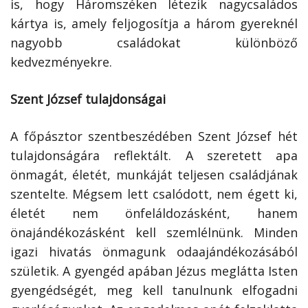
is, hogy Háromszéken létezik nagycsaládos
kártya is, amely feljogosítja a három gyereknél
nagyobb családokat különböző
kedvezményekre.
Szent József tulajdonságai
A főpásztor szentbeszédében Szent József hét
tulajdonságára reflektált. A szeretett apa
önmagát, életét, munkáját teljesen családjának
szentelte. Mégsem lett csalódott, nem égett ki,
életét nem önfeláldozásként, hanem
önajándékozásként kell szemlélnünk. Minden
igazi hivatás önmagunk odaajándékozásából
születik. A gyengéd apában Jézus meglátta Isten
gyengédségét, meg kell tanulnunk elfogadni