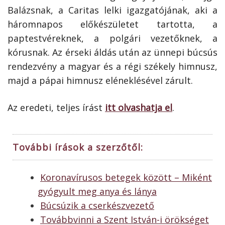
Balázsnak, a Caritas lelki igazgatójának, aki a
háromnapos előkészületet tartotta, a
paptestvéreknek, a polgári vezetőknek, a
kórusnak. Az érseki áldás után az ünnepi búcsús
rendezvény a magyar és a régi székely himnusz,
majd a pápai himnusz eléneklésével zárult.
Az eredeti, teljes írást
itt olvashatja el
.
További írások a szerzőtől:
Koronavírusos betegek között – Miként
gyógyult meg anya és lánya
Búcsúzik a cserkészvezető
Továbbvinni a Szent István-i örökséget