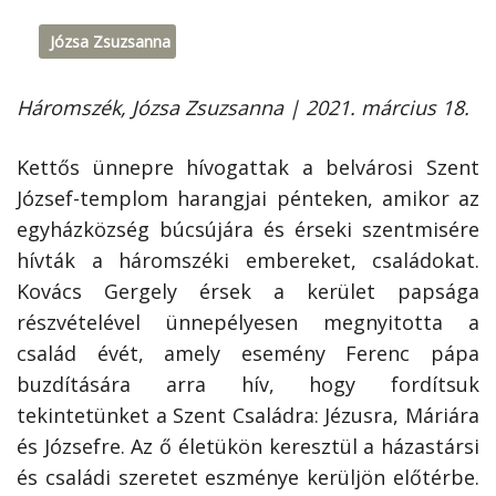
Józsa Zsuzsanna
Háromszék, Józsa Zsuzsanna | 2021. március 18.
Kettős ünnepre hívogattak a belvárosi Szent
József-templom harangjai pénteken, amikor az
egyházközség búcsújára és érseki szentmisére
hívták a háromszéki embereket, családokat.
Kovács Gergely érsek a kerület papsága
részvételével ünnepélyesen megnyitotta a
család évét, amely esemény Ferenc pápa
buzdítására arra hív, hogy fordítsuk
tekintetünket a Szent Családra: Jézusra, Máriára
és Józsefre. Az ő életükön keresztül a házastársi
és családi szeretet eszménye kerüljön előtérbe.