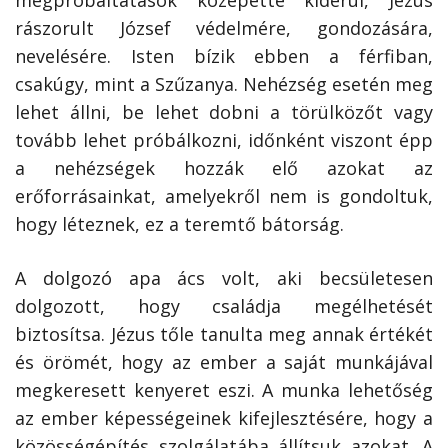
rászorult József védelmére, gondozására,
nevelésére. Isten bízik ebben a férfiban,
csakúgy, mint a Szűzanya. Nehézség esetén meg
lehet állni, be lehet dobni a törülközőt vagy
tovább lehet próbálkozni, időnként viszont épp
a nehézségek hozzák elő azokat az
erőforrásainkat, amelyekről nem is gondoltuk,
hogy léteznek, ez a teremtő bátorság.
A dolgozó apa ács volt, aki becsületesen
dolgozott, hogy családja megélhetését
biztosítsa. Jézus tőle tanulta meg annak értékét
és örömét, hogy az ember a saját munkájával
megkeresett kenyeret eszi. A munka lehetőség
az ember képességeinek kifejlesztésére, hogy a
közösségépítés szolgálatába állítsuk azokat. A