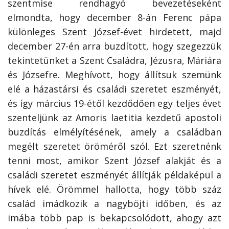
szentmise rendhagyó bevezetéseként
elmondta, hogy december 8-án Ferenc pápa
különleges Szent József-évet hirdetett, majd
december 27-én arra buzdított, hogy szegezzük
tekintetünket a Szent Családra, Jézusra, Máriára
és Józsefre. Meghívott, hogy állítsuk szemünk
elé a házastársi és családi szeretet eszményét,
és így március 19-étől kezdődően egy teljes évet
szenteljünk az Amoris laetitia kezdetű apostoli
buzdítás elmélyítésének, amely a családban
megélt szeretet öröméről szól. Ezt szeretnénk
tenni most, amikor Szent József alakját és a
családi szeretet eszményét állítják példaképül a
hívek elé. Örömmel hallotta, hogy több száz
család imádkozik a nagyböjti időben, és az
imába több pap is bekapcsolódott, ahogy azt