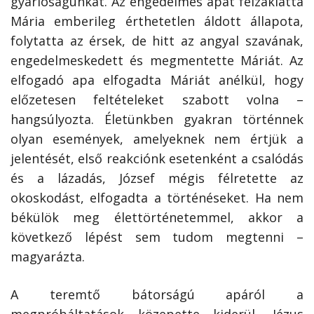
gyarlóságunkat. Az engedelmes apát felzaklatta
Mária emberileg érthetetlen áldott állapota,
folytatta az érsek, de hitt az angyal szavának,
engedelmeskedett és megmentette Máriát. Az
elfogadó apa elfogadta Máriát anélkül, hogy
előzetesen feltételeket szabott volna –
hangsúlyozta. Életünkben gyakran történnek
olyan események, amelyeknek nem értjük a
jelentését, első reakciónk esetenként a csalódás
és a lázadás, József mégis félretette az
okoskodást, elfogadta a történéseket. Ha nem
békülök meg élettörténetemmel, akkor a
következő lépést sem tudom megtenni –
magyarázta.
A teremtő bátorságú apáról a
megpróbáltatások közepette kiderül, Jézus