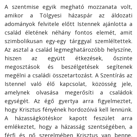
A szentmise egyik megható mozzanata volt,
amikor a Tölgyesi házaspár az áldozati
adományok felvitele előtt Istennek ajánlotta a
család életének néhány fontos elemét, amit
szimbolikusan egy-egy tárggyal szemléltettek.
Az asztal a család legmeghatározóbb helyszíne,
hiszen az együtt étkezések, őszinte
megosztások és beszélgetések segítenek
megélni a családi összetartozást. A Szentírás az
Istennel való élő kapcsolat, közösség jele,
amelynek olvasása megerősíti a családok
egységét. Az égő gyertya arra figyelmeztet,
hogy Krisztus fényének hordozóivá kell lennünk.
A házasságkötéskor kapott feszület arra
emlékeztet, hogy a házasság szentségében, a
férfi és nő szerelmében Krisztus van benne,