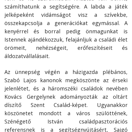
számíthatunk a segítségére. A labda a játék
jelképeként vidámságot visz a szívekbe,
összekapcsolja a generációkat egymással. A
kenyérrel és borral pedig önmagunkat is
Istennek ajándékozzuk, felajánljuk a családi élet
örömeit, nehézségeit, erőfeszítéseit és
áldozatvállalásait.
Az ünnepség végén a házigazda plébános,
Szabó Lajos kanonok megköszönte az érseki
jelenlétet, és a háromszéki családok nevében
Kovács Gergelynek adományozták az oltárt
díszítő Szent Család-képet. Ugyanakkor
köszönetet mondott a város szülöttének,
Szénégető István családpasztorációs
referensnek is a segítségnyújtásért, Sajgó