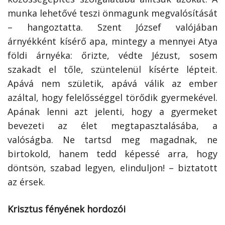
munka lehetővé teszi önmagunk megvalósítását
– hangoztatta. Szent József valójában
árnyékként kísérő apa, mintegy a mennyei Atya
földi árnyéka: őrizte, védte Jézust, sosem
szakadt el tőle, szüntelenül kísérte lépteit.
Apává nem születik, apává válik az ember
azáltal, hogy felelősséggel törődik gyermekével.
Apának lenni azt jelenti, hogy a gyermeket
bevezeti az élet megtapasztalásába, a
valóságba. Ne tartsd meg magadnak, ne
birtokold, hanem tedd képessé arra, hogy
döntsön, szabad legyen, elinduljon! – biztatott
az érsek.
Krisztus fényének hordozói