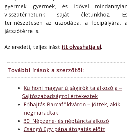
gyermek gyermek, és idővel mindannyian
visszatérhetünk saját életünkhöz. És
természetesen az uszodába, a focipályára, a
játszótérre is.
Az eredeti, teljes írást
itt olvashatja el
.
További írások a szerzőtől:
Külhoni magyar újságírók találkozója –
Sajtószabadságról értekeztek
Főhajtás Barcaföldváron – Jöttek, akik
megmaradtak
30. Népzene- és néptánctalálkozó
Csángó ügy pápalátogatás előtt