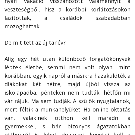
nyári vakáció visszahozott valamennyit a
veszteségből, hisz a korábbi korlátozásokon
lazítottak, a családok szabadabban
mozoghattak.
De mit tett az új tanév?
Alig egy hét után különböző forgatókönyvek
léptek életbe, semmi nem volt olyan, mint
korábban, egyik napról a másikra hazaküldték a
diákokat két hétre, majd újból vissza az
iskolapadba, pénteken nem tudták, hétfőn mi
vár rájuk. Ma sem tudják. A szülők nyugtalanok,
mert féltik a munkahelyüket. Ha online oktatás
van, valakinek otthon kell maradni a
gyermekkel, s bár bizonyos ágazatokban
otthonról is lehet dolgozni, követni kell a