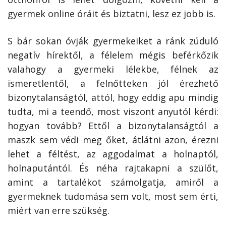
gyermek online óráit és biztatni, lesz ez jobb is.
S bár sokan óvják gyermekeiket a ránk zúduló
negatív hírektől, a félelem mégis beférkőzik
valahogy a gyermeki lélekbe, félnek az
ismeretlentől, a felnőtteken jól érezhető
bizonytalanságtól, attól, hogy eddig apu mindig
tudta, mi a teendő, most viszont anyutól kérdi:
hogyan tovább? Ettől a bizonytalanságtól a
maszk sem védi meg őket, átlátni azon, érezni
lehet a féltést, az aggodalmat a holnaptól,
holnaputántól. És néha rajtakapni a szülőt,
amint a tartalékot számolgatja, amiről a
gyermeknek tudomása sem volt, most sem érti,
miért van erre szükség.