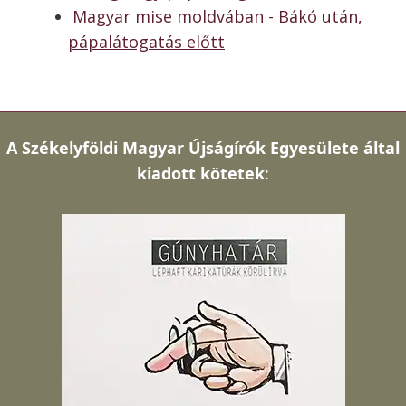
Magyar mise moldvában - Bákó után,
pápalátogatás előtt
A
Székelyföldi Magyar Újságírók Egyesülete által
kiadott kötetek
: