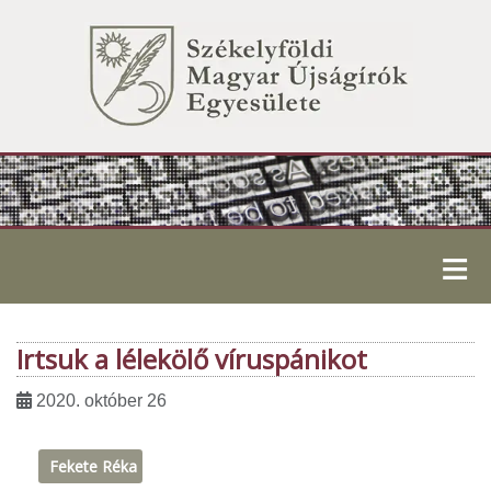
≡
Irtsuk a lélekölő víruspánikot
2020. október 26
Fekete Réka