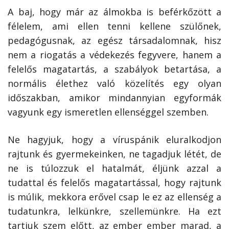
A baj, hogy már az álmokba is beférkőzött a
félelem, ami ellen tenni kellene szülőnek,
pedagógusnak, az egész társadalomnak, hisz
nem a riogatás a védekezés fegyvere, hanem a
felelős magatartás, a szabályok betartása, a
normális élethez való közelítés egy olyan
időszakban, amikor mindannyian egyformák
vagyunk egy ismeretlen ellenséggel szemben.
Ne hagyjuk, hogy a víruspánik eluralkodjon
rajtunk és gyermekeinken, ne tagadjuk létét, de
ne is túlozzuk el hatalmát, éljünk azzal a
tudattal és felelős magatartással, hogy rajtunk
is múlik, mekkora erővel csap le ez az ellenség a
tudatunkra, lelkünkre, szellemünkre. Ha ezt
tartjuk szem előtt, az ember ember marad, a