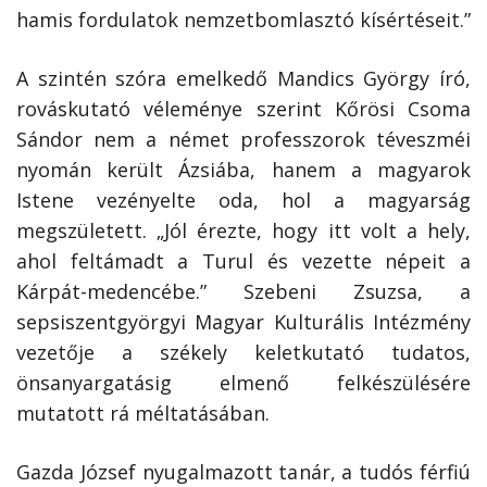
hamis fordulatok nemzetbomlasztó kísértéseit.”
A szintén szóra emelkedő Mandics György író,
rováskutató véleménye szerint Kőrösi Csoma
Sándor nem a német professzorok téveszméi
nyomán került Ázsiába, hanem a magyarok
Istene vezényelte oda, hol a magyarság
megszületett. „Jól érezte, hogy itt volt a hely,
ahol feltámadt a Turul és vezette népeit a
Kárpát-medencébe.” Szebeni Zsuzsa, a
sepsiszentgyörgyi Magyar Kulturális Intézmény
vezetője a székely keletkutató tudatos,
önsanyargatásig elmenő felkészülésére
mutatott rá méltatásában.
Gazda József nyugalmazott tanár, a tudós férfiú