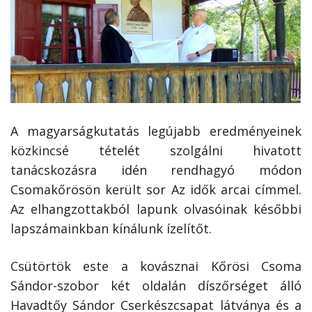
A magyarságkutatás legújabb eredményeinek
közkincsé tételét szolgálni hivatott
tanácskozásra idén rendhagyó módon
Csomakőrösön került sor Az idők arcai címmel.
Az elhangzottakból lapunk olvasóinak későbbi
lapszámainkban kínálunk ízelítőt.
Csütörtök este a kovásznai Kőrösi Csoma
Sándor-szobor két oldalán díszőrséget álló
Havadtőy Sándor Cserkészcsapat látványa és a