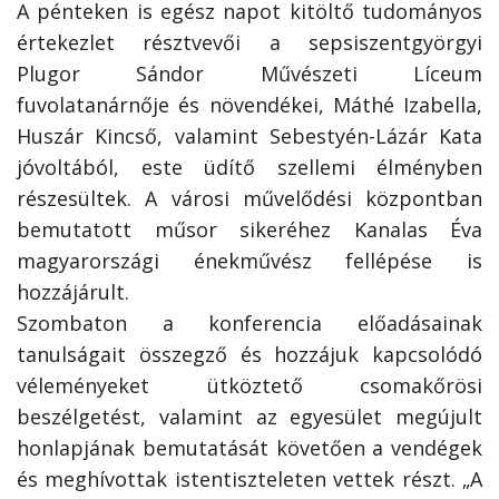
A pénteken is egész napot kitöltő tudományos
értekezlet résztvevői a sepsiszentgyörgyi
Plugor Sándor Művészeti Líceum
fuvolatanárnője és növendékei, Máthé Izabella,
Huszár Kincső, valamint Sebestyén-Lázár Kata
jóvoltából, este üdítő szellemi élményben
részesültek. A városi művelődési központban
bemutatott műsor sikeréhez Kanalas Éva
magyarországi énekművész fellépése is
hozzájárult.
Szombaton a konferencia előadásainak
tanulságait összegző és hozzájuk kapcsolódó
véleményeket ütköztető csomakőrösi
beszélgetést, valamint az egyesület megújult
honlapjának bemutatását követően a vendégek
és meghívottak istentiszteleten vettek részt. „A