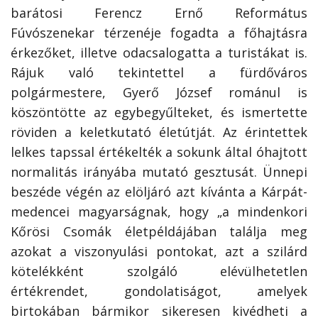
barátosi Ferencz Ernő Református
Fúvószenekar térzenéje fogadta a főhajtásra
érkezőket, illetve odacsalogatta a turistákat is.
Rájuk való tekintettel a fürdőváros
polgármestere, Gyerő József románul is
köszöntötte az egybegyűlteket, és ismertette
röviden a keletkutató életútját. Az érintettek
lelkes tapssal értékelték a sokunk által óhajtott
normalitás irányába mutató gesztusát. Ünnepi
beszéde végén az elöljáró azt kívánta a Kárpát-
medencei magyarságnak, hogy „a mindenkori
Kőrösi Csomák életpéldájában találja meg
azokat a viszonyulási pontokat, azt a szilárd
kötelékként szolgáló elévülhetetlen
értékrendet, gondolatiságot, amelyek
birtokában bármikor sikeresen kivédheti a