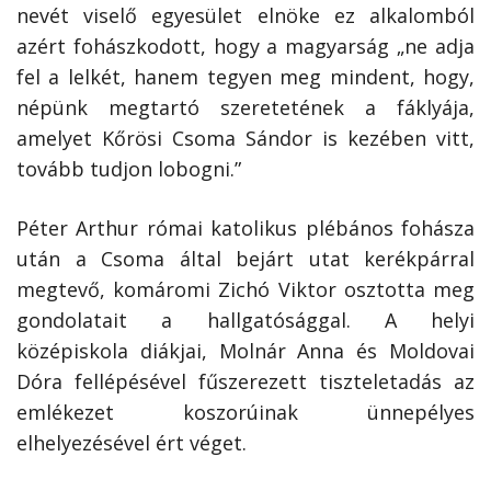
nevét viselő egyesület elnöke ez alkalomból
azért fohászkodott, hogy a magyarság „ne adja
fel a lelkét, hanem tegyen meg mindent, hogy,
népünk megtartó szeretetének a fáklyája,
amelyet Kőrösi Csoma Sándor is kezében vitt,
tovább tudjon lobogni.”
Péter Arthur római katolikus plébános fohásza
után a Csoma által bejárt utat kerékpárral
megtevő, komáromi Zichó Viktor osztotta meg
gondolatait a hallgatósággal. A helyi
középiskola diákjai, Molnár Anna és Moldovai
Dóra fellépésé­vel fűszerezett tiszteletadás az
emlékezet koszorúinak ünnepélyes
elhelyezésével ért véget.