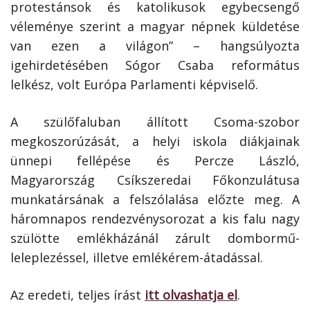
protestánsok és katolikusok egybecsengő
véleménye szerint a magyar népnek küldetése
van ezen a világon” – hangsúlyozta
igehirdetésében Sógor Csaba református
lelkész, volt Európa Parlamenti képviselő.
A szülőfaluban állított Csoma-szobor
megkoszorúzását, a helyi iskola diákjainak
ünnepi fellépése és Percze László,
Magyarország Csíkszeredai Főkonzulátusa
munkatársának a felszólalása előzte meg. A
háromnapos rendezvénysorozat a kis falu nagy
szülötte emlékházánál zárult dombormű-
leleplezéssel, illetve emlékérem-átadással.
Az eredeti, teljes írást
itt olvashatja el
.