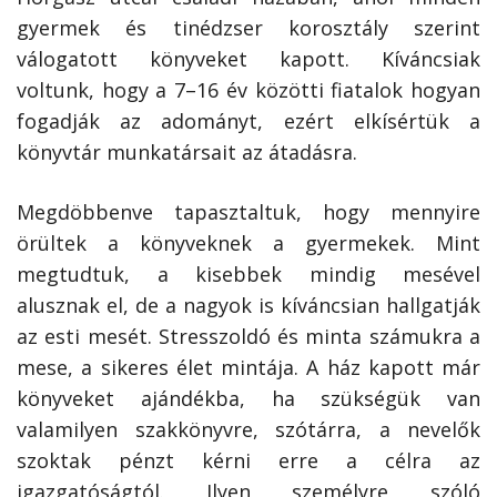
gyermek és tinédzser korosztály szerint
válogatott könyveket kapott. Kíváncsiak
voltunk, hogy a 7–16 év közötti fiatalok hogyan
fogadják az adományt, ezért elkísértük a
könyvtár munkatársait az átadásra.
Megdöbbenve tapasztaltuk, hogy mennyire
örültek a könyveknek a gyermekek. Mint
megtudtuk, a kisebbek mindig mesével
alusznak el, de a nagyok is kíváncsian hallgatják
az esti mesét. Stresszoldó és minta számukra a
mese, a sikeres élet mintája. A ház kapott már
könyveket ajándékba, ha szükségük van
valamilyen szakkönyvre, szótárra, a nevelők
szoktak pénzt kérni erre a célra az
igazgatóságtól. Ilyen személyre szóló