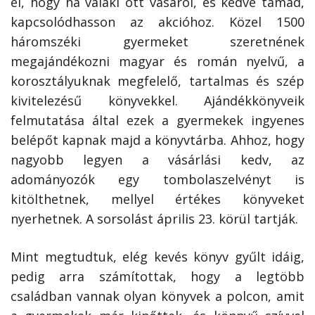
el, hogy ha valaki ott vásárol, és kedve támad,
kapcsolódhasson az akcióhoz. Közel 1500
háromszéki gyermeket szeretnének
megajándékozni magyar és román nyelvű, a
korosztályuknak megfelelő, tartalmas és szép
kivitelezésű könyvekkel. Ajándékkönyveik
felmutatása által ezek a gyermekek ingyenes
belépőt kapnak majd a könyvtárba. Ahhoz, hogy
nagyobb legyen a vásárlási kedv, az
adományozók egy tombolaszelvényt is
kitölthetnek, mellyel értékes könyveket
nyerhetnek. A sorsolást április 23. körül tartják.
Mint megtudtuk, elég kevés könyv gyűlt idáig,
pedig arra számítottak, hogy a legtöbb
családban vannak olyan könyvek a polcon, amit