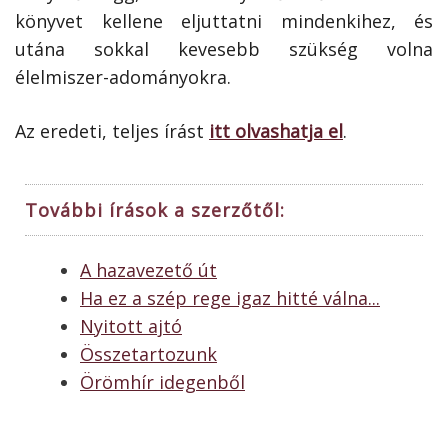
könyvet kellene eljuttatni mindenkihez, és
utána sokkal kevesebb szükség volna
élelmiszer-adományokra.
Az eredeti, teljes írást
itt olvashatja el
.
További írások a szerzőtől:
A hazavezető út
Ha ez a szép rege igaz hitté válna...
Nyitott ajtó
Összetartozunk
Örömhír idegenből