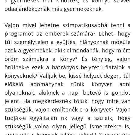
a gyermekek már kinőttek, és könnyű szívvel
odaajándékoznák más gyermekeknek.
Vajon mivel lehetne szimpatikusabbá tenni a
programot az emberek számára? Lehet, hogy
túl személytelen a gyűjtés, hiányoznak mögüle
azok a gyermekek, akik elmondanák, hogy miért
öröm számukra a könyv? És tényleg, vajon
örülnek-e ezek a hátrányos helyzetű fiatalok a
könyveknek? Valljuk be, kissé helyzetidegen, túl
előkelő adománynak tűnik könyvet adni
olyanoknak, akiknek a napi betevő is gondot
jelent. Ha megkérdeznék tőlük, hogy mire van
szükségük, vajon említenék-e a könyvet? Vajon
tudják-e egyáltalán ők vagy a szüleik, hogy
szükségük volna olyan jellegű ismeretekre is,
amilyent a könyvek világa jelent? Szerencsére