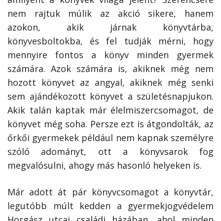
nem rajtuk múlik az akció sikere, hanem
azokon, akik járnak könyvtárba,
könyvesboltokba, és fel tudják mérni, hogy
mennyire fontos a könyv minden gyermek
számára. Azok számára is, akiknek még nem
hozott könyvet az angyal, akiknek még senki
sem ajándékozott könyvet a születésnapjukon.
Akik talán kaptak már élelmiszercsomagot, de
könyvet még soha. Persze ezt is átgondolták, az
őrkői gyermekek például nem kapnak személyre
szóló adományt, ott a könyvsarok fog
megvalósulni, ahogy más hasonló helyeken is.
Már adott át pár könyvcsomagot a könyvtár,
legutóbb múlt kedden a gyermekjogvédelem
Horgász utcai családi házában, ahol minden