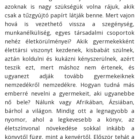
azoknak is nagy szükségük volna rájuk, akik
csak a tűzgyújtó papírt látják benne. Mert vajon
hová is vezethető vissza a szegénység,
munkanélküliség, egyes társadalmi csoportok
nehéz életkörülményei? Akik gyermekekként
élettársi viszonyt kezdenek, kisbabát szülnek,
aztán koldulni és kukázni kényszerülnek, azért
teszik ezt, mert máshoz nem értenek, és
ugyanezt adják tovább gyermekeiknek
nemzedékről nemzedékre. Hogyan tudná más
emberré nevelni a gyermekeit, aki ugyanebbe
nő bele? Nálunk vagy Afrikában, Ázsiában,
bárhol a világon. Mindig ott a legnagyobb a
nyomor, ahol a legkevesebb a könyv, az
életszínvonal növekedése sokkal inkább a
könyvtől függ, mint a kenyértől. Először tehát a