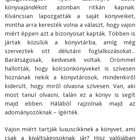
könyvajándékot azonban ritkán kapnak.
Kíváncsian lapozgatták a saját könyveiket,
mintha arra keresték volna a választ, hogy vajon
miért éppen azt a bizonyosat kapták. Többen is
jártak közülük a könyvtárba, amíg még
szerveztek ott délutáni foglalkozásokat...
Barátságosak, kedvesek voltak. Örömmel
hallották, hogy kölcsönkönyveket is szívesen
hoznának nekik a könyvtárosok, mindenkiről
kiderült, hogy miről olvasna szívesen. Van, aki
most tanul olvasni, talán ez a könyv is segít
majd ebben. Hálából rajzolnak majd az
adományozóknak – ígérték.
Vajon miért tartják luxuscikknek a könyvet, ami
csak a kiváltságosoknak jár? Hisz valójában