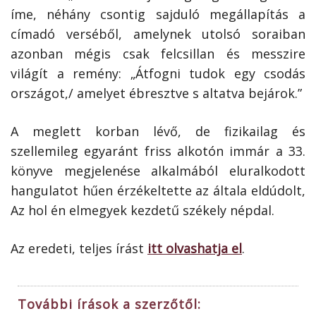
íme, néhány csontig sajduló megállapítás a
címadó verséből, amelynek utolsó soraiban
azonban mégis csak felcsillan és messzire
világít a remény: „Átfogni tudok egy csodás
országot,/ amelyet ébresztve s altatva bejárok.”
A meglett korban lévő, de fizikailag és
szellemileg egyaránt friss alkotón immár a 33.
könyve megjelenése alkalmából eluralkodott
hangulatot hűen érzékeltette az általa eldúdolt,
Az hol én elmegyek kezdetű székely népdal.
Az eredeti, teljes írást
itt olvashatja el
.
További írások a szerzőtől: