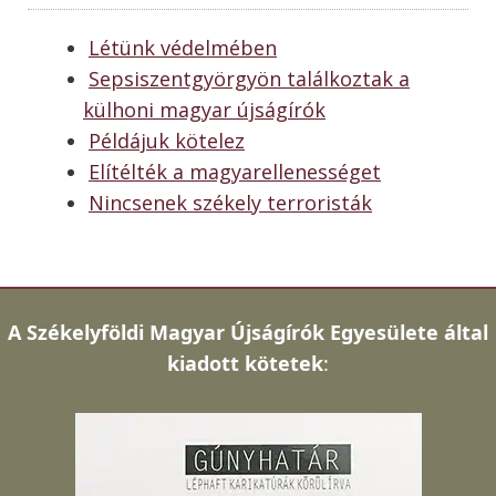
Létünk védelmében
Sepsiszentgyörgyön találkoztak a
külhoni magyar újságírók
Példájuk kötelez
Elítélték a magyarellenességet
Nincsenek székely terroristák
A
Székelyföldi Magyar Újságírók Egyesülete által
kiadott kötetek
: