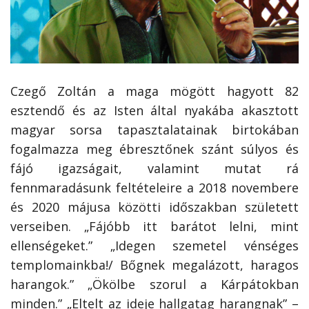
Czegő Zoltán a maga mögött hagyott 82
esztendő és az Isten által nyakába akasztott
magyar sorsa tapasztalatainak birtokában
fogalmazza meg ébresztőnek szánt súlyos és
fájó igazságait, valamint mutat rá
fennmaradásunk feltételeire a 2018 novembere
és 2020 májusa közötti időszakban született
verseiben. „Fájóbb itt barátot lelni, mint
ellenségeket.” „Idegen szemetel vénséges
templomainkba!/ Bőgnek megalázott, haragos
harangok.” „Ökölbe szorul a Kárpátokban
minden.” „Eltelt az ideje hallgatag harangnak” –