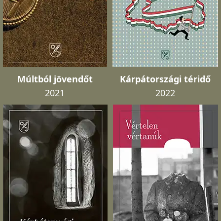
Múltból jövendőt
Kárpátországi téridő
2021
2022