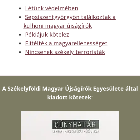
Létünk védelmében
Sepsiszentgyörgyön találkoztak a
külhoni magyar újságírók
Példájuk kötelez
Elítélték a magyarellenességet
Nincsenek székely terroristák
A
Székelyföldi Magyar Újságírók Egyesülete által
kiadott kötetek
: