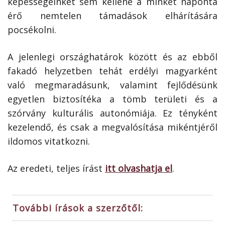
képességeinket sem kellene a minket naponta
érő nemtelen támadások elhárítására
pocsékolni.
A jelenlegi országhatárok között és az ebből
fakadó helyzetben tehát erdélyi magyarként
való megmaradásunk, valamint fejlődésünk
egyetlen biztosítéka a tömb területi és a
szórvány kulturális autonómiája. Ez tényként
kezelendő, és csak a megvalósítása mikéntjéről
ildomos vitatkozni.
Az eredeti, teljes írást
itt olvashatja el
.
További írások a szerzőtől: