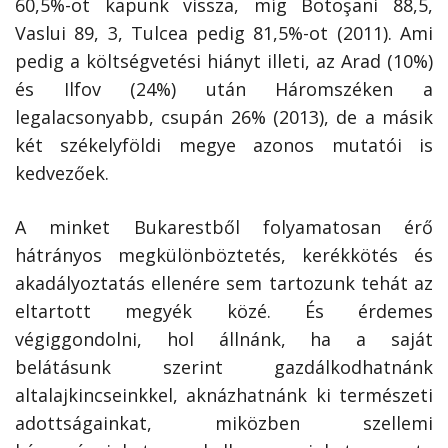
60,5%-ot kapunk vissza, míg Botoşani 88,5,
Vaslui 89, 3, Tulcea pedig 81,5%-ot (2011). Ami
pedig a költségvetési hiányt illeti, az Arad (10%)
és Ilfov (24%) után Háromszéken a
legalacsonyabb, csupán 26% (2013), de a másik
két székelyföldi megye azonos mutatói is
kedvezőek.
A minket Bukarestből folyamatosan érő
hátrányos megkülönböztetés, kerékkötés és
akadályoztatás ellenére sem tartozunk tehát az
eltartott megyék közé. És érdemes
végiggondolni, hol állnánk, ha a saját
belátásunk szerint gazdálkodhatnánk
altalajkincseinkkel, aknázhatnánk ki természeti
adottságainkat, miközben szellemi