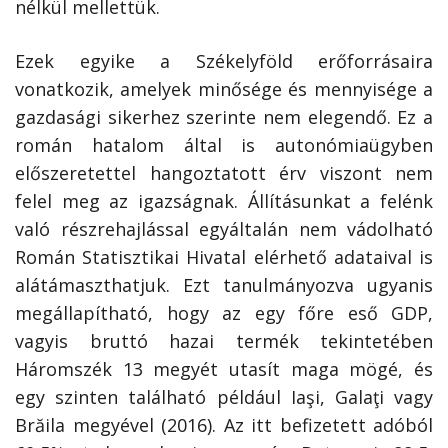
nélkül mellettük.
Ezek egyike a Székelyföld erőforrásaira
vonatkozik, amelyek minősége és mennyisége a
gazdasági sikerhez szerinte nem elegendő. Ez a
román hatalom által is autonómiaügyben
előszeretettel hangoztatott érv viszont nem
felel meg az igazságnak. Állításunkat a felénk
való részrehajlással egyáltalán nem vádolható
Román Statisztikai Hivatal elérhető adataival is
alátámaszthatjuk. Ezt tanulmányozva ugyanis
megállapítható, hogy az egy főre eső GDP,
vagyis bruttó hazai termék tekintetében
Háromszék 13 megyét utasít maga mögé, és
egy szinten található például Iaşi, Galaţi vagy
Brăila megyével (2016). Az itt befizetett adóból