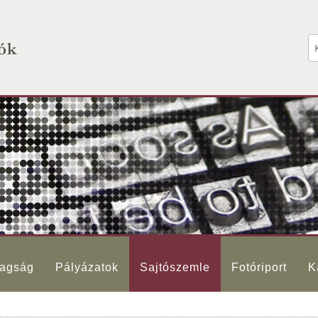
agság
Pályázatok
Sajtószemle
Fotóriport
K