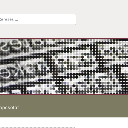
Keresés...
apcsolat