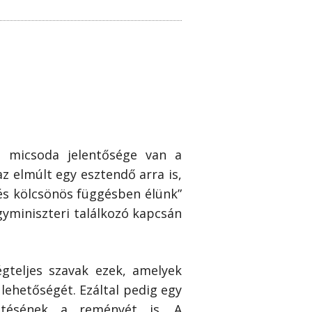
gy micsoda jelentősége van a
z elmúlt egy esztendő arra is,
s kölcsönös függésben élünk”
gyminiszteri találkozó kapcsán
gteljes szavak ezek, amelyek
ehetőségét. Ezáltal pedig egy
mtésének a reményét is. A