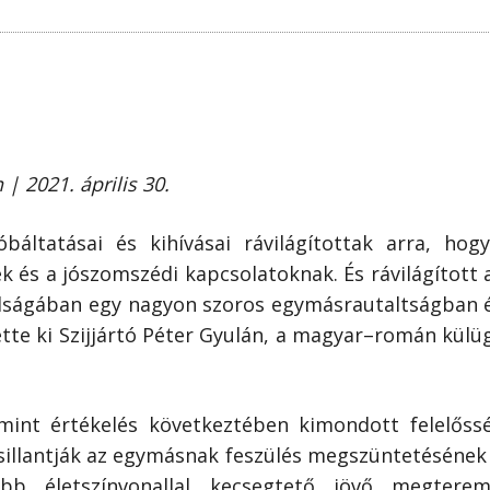
| 2021. április 30.
áltatásai és kihívásai rávilágítottak arra, ho
s a jószomszédi kapcsolatoknak. És rávilágított a
dságában egy nagyon szoros egymásrautaltságban é
tte ki Szijjártó Péter Gyulán, a magyar–román külü
amint értékelés következtében kimondott felelőssé
illantják az egymásnak feszülés megszüntetésének l
bb életszínvonallal kecsegtető jövő megtere