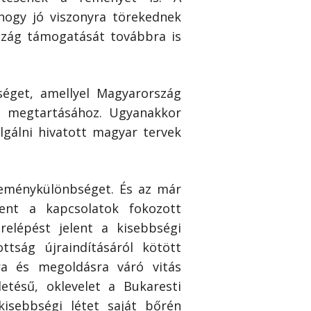
hogy jó viszonyra törekednek
szág támogatását továbbra is
séget, amellyel Magyarország
k megtartásához. Ugyanakkor
lgálni hivatott magyar tervek
leménykülönbséget. És az már
lent a kapcsolatok fokozott
elépést jelent a kisebbségi
ttság újraindításáról kötött
ra és megoldásra váró vitás
etésű, oklevelet a Bukaresti
isebbségi létet saját bőrén