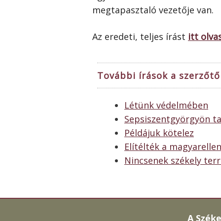
megtapasztaló vezetője van.
Az eredeti, teljes írást
itt olva
További írások a szerzőtől
Létünk védelmében
Sepsiszentgyörgyön ta
Példájuk kötelez
Elítélték a magyarelle
Nincsenek székely terr
A
Széke