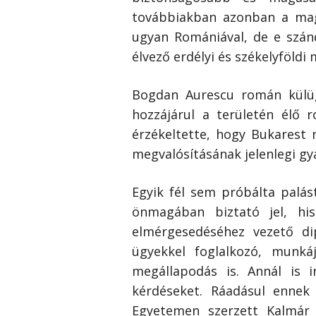
továbbiakban azonban a magy
ugyan Romániával, de e szán
élvező erdélyi és székelyföldi
Bogdan Aurescu román külügy
hozzájárul a területén élő
érzékeltette, hogy Bukarest 
megvalósításának jelenlegi gy
Egyik fél sem próbálta palá
önmagában biztató jel, his
elmérgesedéséhez vezető di
ügyekkel foglalkozó, munkáj
megállapodás is. Annál is 
kérdéseket. Ráadásul ennek 
Egyetemen szerzett Kalmár 