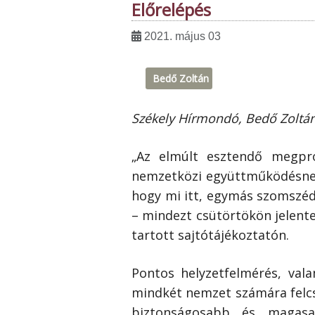
Előrelépés
2021. május 03
Bedő Zoltán
Székely Hírmondó, Bedő Zoltán 
„Az elmúlt esztendő megprób
nemzetközi együttműködésnek é
hogy mi itt, egymás szomszé
– mindezt csütörtökön jelente
tartott sajtótájékoztatón.
Pontos helyzetfelmérés, val
mindkét nemzet számára felcs
biztonságosabb és magasa