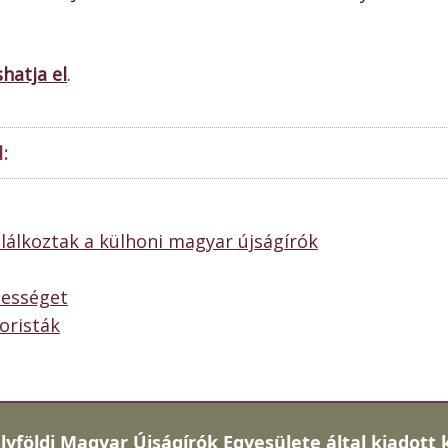
shatja el
.
:
lálkoztak a külhoni magyar újságírók
nességet
oristák
lyföldi Magyar Újságírók Egyesülete által kiadott 