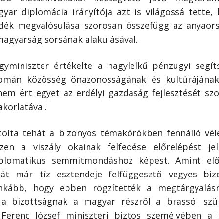
ar diplomácia irányítója azt is világossá tette, 
dék megvalósulása szorosan összefügg az anyaor
 magyarság sorsának alakulásával.
miniszter értékelte a nagylelkű pénzügyi segít
 román közösség önazonosságának és kultúrájána
nem ért egyet az erdélyi gazdaság fejlesztését szo
akorlatával.
stolta tehát a bizonyos témakörökben fennálló vé
zen a viszály okainak felfedése előrelépést je
plomatikus semmitmondáshoz képest. Amint előr
át már tíz esztendeje felfüggesztő vegyes bizo
inkább, hogy ebben rögzítették a megtárgyalás
a bizottságnak a magyar részről a brassói szül
Ferenc József miniszteri biztos személyében a k