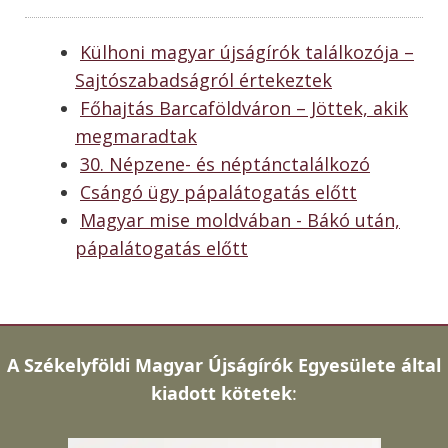
Külhoni magyar újságírók találkozója –
Sajtószabadságról értekeztek
Főhajtás Barcaföldváron – Jöttek, akik
megmaradtak
30. Népzene- és néptánctalálkozó
Csángó ügy pápalátogatás előtt
Magyar mise moldvában - Bákó után,
pápalátogatás előtt
A
Székelyföldi Magyar Újságírók Egyesülete által
kiadott kötetek
: