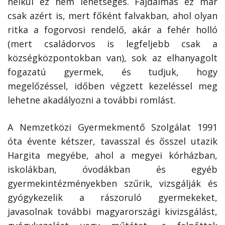
nélkül ez nem lehetséges. Fájdalmas ez már
csak azért is, mert főként falvakban, ahol olyan
ritka a fogorvosi rendelő, akár a fehér holló
(mert családorvos is legfeljebb csak a
községközpontokban van), sok az elhanyagolt
fogazatú gyermek, és tudjuk, hogy
megelőzéssel, időben végzett kezeléssel meg
lehetne akadályozni a további romlást.
A Nemzetközi Gyermekmentő Szolgálat 1991
óta évente kétszer, tavasszal és ősszel utazik
Hargita megyébe, ahol a megyei kórházban,
iskolákban, óvodákban és egyéb
gyermekintézményekben szűrik, vizsgálják és
gyógykezelik a rászoruló gyermekeket,
javasolnak további magyarországi kivizsgálást,