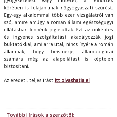
gyógykezelést vagy műtétet, a felnőttek
körében is felajánlanak nőgyógyászati szűrést.
Egy-egy alkalommal több ezer vizsgálatról van
szó, amire amúgy a román állami egészségügyi
ellátásban lennénk jogosultak. Ezt az önkéntes
és ingyenes szolgáltatást akadályozzák jogi
buktatókkal, ami arra utal, nincs ínyére a román
államnak, hogy beismerje, állampolgárai
számára még az alapellátást is képtelen
biztosítani.
Az eredeti, teljes írást
itt olvashatja el
.
További írások a szerzőtől: