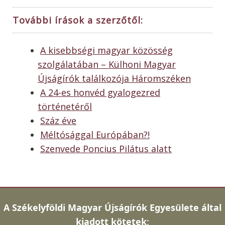
További írások a szerzőtől:
A kisebbségi magyar közösség
szolgálatában – Külhoni Magyar
Újságírók találkozója Háromszéken
A 24-es honvéd gyalogezred
történetéről
Száz éve
Méltósággal Európában?!
Szenvede Poncius Pilátus alatt
A
Székelyföldi Magyar Újságírók Egyesülete által
kiadott kötetek
: