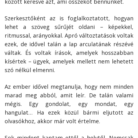
között keresve azt, ami összeköt bennünket.
Szerkesztőként az is foglalkoztatott, hogyan
lehet a szöveg sűrűjét oldani – képekkel,
ritmussal, arányokkal. Apró változtatások voltak
ezek, de idővel talán a lap arculatának részévé
váltak. És voltak írások, amelyek hosszabban
kísértek – ügyek, amelyek mellett nem lehetett
szó nélkül elmenni.
Az ember idővel megtanulja, hogy nem minden
marad meg abból, amit leír. De talán valami
mégis. Egy gondolat, egy mondat, egy
hangulat… Ha ezek közül bármi eljutott az
olvasókhoz, akkor már volt értelme.
Sok mindent kaptam ettől a helytől. Nemcsak