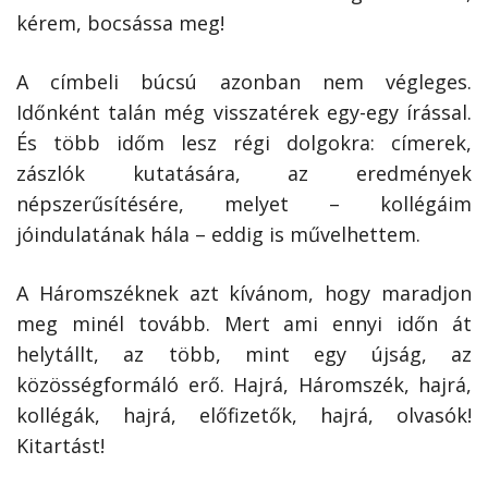
kérem, bocsássa meg!
A címbeli búcsú azonban nem végleges.
Időnként talán még visszatérek egy-egy írással.
És több időm lesz régi dolgokra: címerek,
zászlók kutatására, az eredmények
népszerűsítésére, melyet – kollégáim
jóindulatának hála – eddig is művelhettem.
A Háromszéknek azt kívánom, hogy maradjon
meg minél tovább. Mert ami ennyi időn át
helytállt, az több, mint egy újság, az
közösségformáló erő. Hajrá, Háromszék, hajrá,
kollégák, hajrá, előfizetők, hajrá, olvasók!
Kitartást!