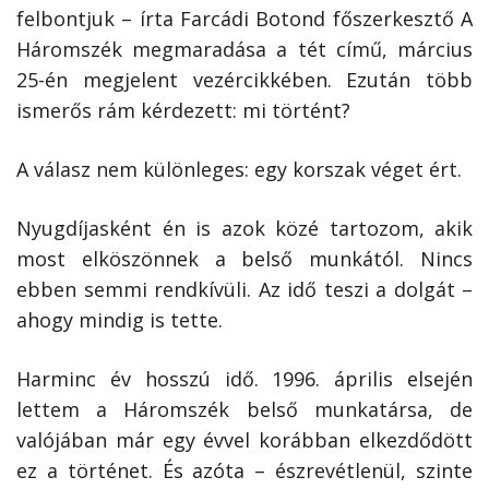
felbontjuk – írta Farcádi Botond főszerkesztő A
Háromszék megmaradása a tét című, március
25-én megjelent vezércikkében. Ezután több
ismerős rám kérdezett: mi történt?
A válasz nem különleges: egy korszak véget ért.
Nyugdíjasként én is azok közé tartozom, akik
most elköszönnek a belső munkától. Nincs
ebben semmi rendkívüli. Az idő teszi a dolgát –
ahogy mindig is tette.
Harminc év hosszú idő. 1996. április elsején
lettem a Háromszék belső munkatársa, de
valójában már egy évvel korábban elkezdődött
ez a történet. És azóta – észrevétlenül, szinte