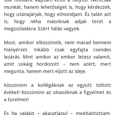
munkát, hanem lehetőséget is, hogy kérdezzek,
hogy utánajárjak, hogy elmondjam. És talán azt
is, hogy néha másoknak adjak teret a
megszólalásra. Ezért hálás vagyok.
Most, amikor elköszönök, nem marad bennem
hiányérzet. Inkább csak egyfajta csendes
lezárás. Mint amikor az ember letesz valamit,
amit sokáig hordozott – nem azért, mert
megunta, hanem mert eljött az ideje.
Köszönöm a kollégáknak az együtt töltött
éveket! Köszönöm az olvasóknak a figyelmet és
a tü­relmet!
És ha valakit – akaratlanul – megbántottam,