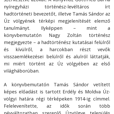
nyíregyházi történész-levéltáros írt
hadtörténeti bevezetőt, illetve Tamás Sándor az
Úz völgyének térképi megjelenítését elemző
tanulmányt. Ilyképpen – mint a
könyvbemutatón Nagy Zoltán történész
megjegyezte – a hadtörténész kutatásai felülről
és kívülről, a harcokban részt vevők
visszaemlékezései belülről és alulról láttatják,
mi miért történt az Úz völgyében az első
világháborúban.
A könyvbemutatón Tamás Sándor vetített
képes előadást is tartott Erdély és Moldva Úz-
völgyi határa régi térképeken 1914-ig címmel.
Felelevenítette, az idők során több
névváltozatban szereplő Úzvölgye település