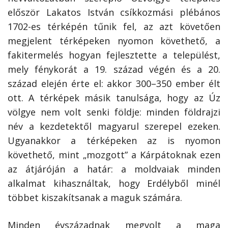
először Lakatos István csíkkozmási plébános
1702-es térképén tűnik fel, az azt követően
megjelent térképeken nyomon követhető, a
fakitermelés hogyan fejlesztette a települést,
mely fénykorát a 19. század végén és a 20.
század elején érte el: akkor 300–350 ember élt
ott. A térképek másik tanulsága, hogy az Úz
völgye nem volt senki földje: minden földrajzi
név a kezdetektől magyarul szerepel ezeken.
Ugyanakkor a térképeken az is nyomon
követhető, mint „mozgott” a Kárpátoknak ezen
az átjáróján a határ: a moldvaiak minden
alkalmat kihasználtak, hogy Erdélyből minél
többet kiszakítsanak a maguk számára.
Minden évszázadnak megvolt a maga