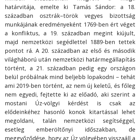
határvitája, emelte ki Tamás Sándor: a 18.
században osztrák–török vegyes bizottság
munkájának eredményeként 1769-ben ért véget
a konfliktus, a 19. században megint kiújult,
majd nemzetközi segédlettel 1889-ben tettek
pontot rá. A 20. században az első és második
világháború után nemzetközi határmegállapítás
történt, a 21. században pedig egy országon
belül próbálnak mind beljebb lopakodni – tehát
ami 2019-ben történt, az nem új keletű, és főleg
nem egyedi, fejtette ki az előadó, aki szerint a
mostani Úz-völgyi kérdést is csak az
elődeinkéhez hasonló konok kitartással lehet
megoldani, talán nemzetközi segítséggel,
esetleg emberöltőnyi időszakban, de
meggyőződése, hogy az Úz völgyében visszaáll a