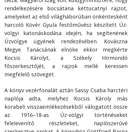
rendelkezésére bocsátana kéttucatnyi rajzot,
amelyeket az első világháborúban önkéntesként
harcoló Kövér Gyula festőművész készített Úz-
völgyi katonáskodása idején, ha segítenének
Úzvölgye ügyének rendezésében. Kovászna
Megye Tanácsának elnöke ekkor megkérte
Kocsis Károlyt, a Székely Hírmondó
főszerkesztőjét, a rajzok mellé keressen
megfelelő szöveget.
A könyv vezérfonalát aztán Sassy Csaba harctéri
naplója adta, melyhez Kocsis Károly más
korabeli visszaemlékezésekből válogatott össze
az 1916–18-as Úz-völgyi történéseket
felelevenítő részleteket, naplószerűvé
szerkesztve azokat. A könyvhöz Gottfried Barna