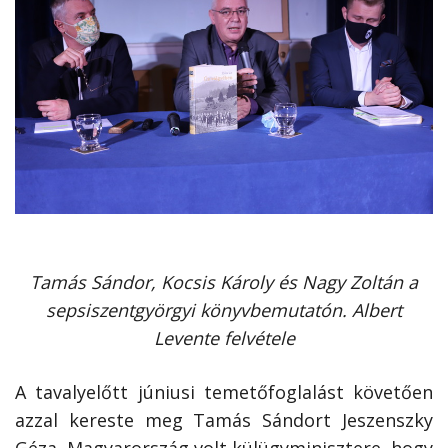
Tamás Sándor, Kocsis Károly és Nagy Zoltán a
sepsiszentgyörgyi könyvbemutatón. Albert
Levente felvétele
A tavalyelőtt júniusi temetőfoglalást követően
azzal kereste meg Tamás Sándort Jeszenszky
Géza, Magyarország volt külügyminisztere, hogy