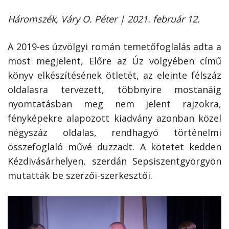
Háromszék, Váry O. Péter | 2021. február 12.
A 2019-es úzvölgyi román temetőfoglalás adta a
most megjelent, Előre az Úz völgyében című
könyv elkészítésének ötletét, az eleinte félszáz
oldalasra tervezett, többnyire mostanáig
nyomtatásban meg nem jelent rajzokra,
fényképekre alapozott kiadvány azonban közel
négyszáz oldalas, rendhagyó történelmi
összefoglaló művé duzzadt. A kötetet kedden
Kézdivásárhelyen, szerdán Sepsiszentgyörgyön
mutatták be szerzői-szerkesztői.