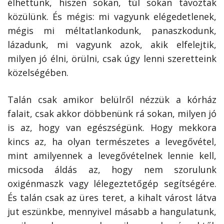
élhettünk, hiszen sokan, túl sokan távoztak
közülünk. És mégis: mi vagyunk elégedetlenek,
mégis mi méltatlankodunk, panaszkodunk,
lázadunk, mi vagyunk azok, akik elfelejtik,
milyen jó élni, örülni, csak úgy lenni szeretteink
közelségében.
Talán csak amikor belülről nézzük a kórház
falait, csak akkor döbbenünk rá sokan, milyen jó
is az, hogy van egészségünk. Hogy mekkora
kincs az, ha olyan természetes a levegővétel,
mint amilyennek a levegővételnek lennie kell,
micsoda áldás az, hogy nem szorulunk
oxigénmaszk vagy lélegeztetőgép segítségére.
És talán csak az üres teret, a kihalt várost látva
jut eszünkbe, mennyivel másabb a hangulatunk,