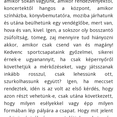
amikor sokan vagyunk, amikor rendezvényektől,
koncertektől hangos a központ, amikor
színházba, könyvbemutatóra, moziba járhatunk
és utána beülhetünk egy vendéglőbe, mert van,
hova és van, kivel. Igen, a sokszor oly bosszantó
zsúfoltság, tömeg, zaj mennyire tud hiányozni
akkor, amikor csak csend van és magány!
Kedvenc sportcsapataink győzelmei, sikerei
érnek-e ugyanannyit, ha csak képernyőről
követhetjük a mérkőzéseket, vagy játsszanak
inkább rosszul, csak lehessünk ott,
szurkolhassunk együtt? Igen, ha meccset
rendeztek, idén is az volt az első kérdés, hogy
azon részt vehetünk-e, csak utána következett,
hogy milyen esélyekkel vagy épp milyen
formában lép pályára a csapat. Hogy mit jelent