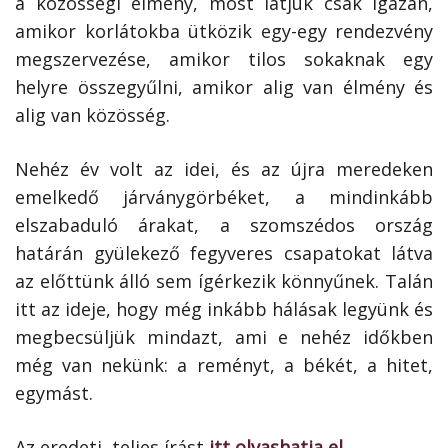
a közösségi élmény, most látjuk csak igazán,
amikor korlátokba ütközik egy-egy rendezvény
megszervezése, amikor tilos sokaknak egy
helyre összegyűlni, amikor alig van élmény és
alig van közösség.
Nehéz év volt az idei, és az újra meredeken
emelkedő járványgörbéket, a mindinkább
elszabaduló árakat, a szomszédos ország
határán gyülekező fegyveres csapatokat látva
az előttünk álló sem ígérkezik könnyűnek. Talán
itt az ideje, hogy még inkább hálásak legyünk és
megbecsüljük mindazt, ami e nehéz időkben
még van nekünk: a reményt, a békét, a hitet,
egymást.
Az eredeti, teljes írást
itt olvashatja el
.