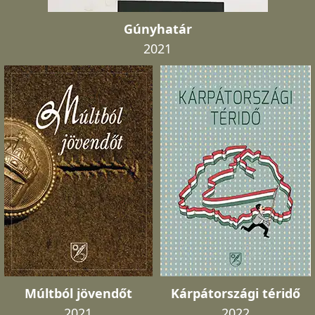
Gúnyhatár
2021
Múltból jövendőt
Kárpátországi téridő
2021
2022