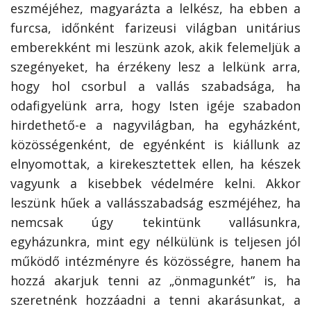
eszméjéhez, magyarázta a lelkész, ha ebben a
furcsa, időnként farizeusi világban unitárius
emberekként mi leszünk azok, akik felemeljük a
szegényeket, ha érzékeny lesz a lelkünk arra,
hogy hol csorbul a vallás szabadsága, ha
odafigyelünk arra, hogy Isten igéje szabadon
hirdethető-e a nagyvilágban, ha egyházként,
közösségenként, de egyénként is kiállunk az
elnyomottak, a kirekesztettek ellen, ha készek
vagyunk a kisebbek védelmére kelni. Akkor
leszünk hűek a vallásszabadság eszméjéhez, ha
nemcsak úgy tekintünk vallásunkra,
egyházunkra, mint egy nélkülünk is teljesen jól
működő intézményre és közösségre, hanem ha
hozzá akarjuk tenni az „önmagunkét” is, ha
szeretnénk hozzáadni a tenni akarásunkat, a