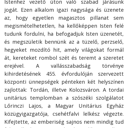
Istenhez vezető úton való szabad járásunk
jogát. Ezen alkalom igazi nagysága és üzenete
az, hogy egyetlen magasztos pillanat sem
megismételhetetlen, ha kellőképpen Isten felé
tudunk fordulni, ha befogadjuk Isten üzenetét,
és megszületik bennünk az a tüzelő, perzselő,
hegyeket mozdító hit, amely világokat formál
át, kereteket rombol szét és teremt a szeretet
erejével. A vallásszabadság törvénye
kihirdetésének 455. évfordulóján szervezett
központi ünnepségek pénteken két helyszínen
zajlottak: Tordán, illetve Kolozsváron. A tordai
unitárius templomban a szószéki szolgálatot
Lőrinczi Lajos, a Magyar Unitárius Egyház
közügyigazgatója, csehétfalvi lelkész végezte.
Kifejtette, az emberiség sajnos nem mindig tud