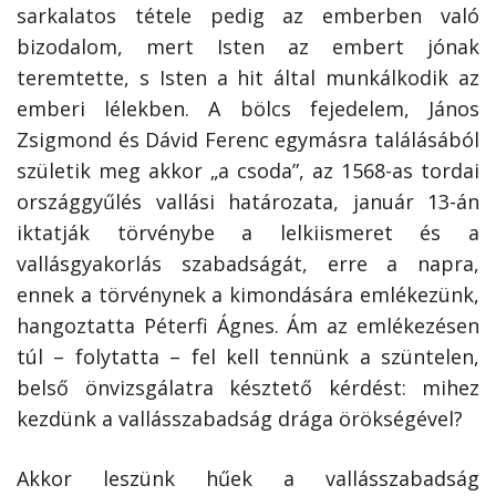
sarkalatos tétele pedig az emberben való
bizodalom, mert Isten az embert jónak
teremtette, s Isten a hit által munkálkodik az
emberi lélekben. A bölcs fejedelem, János
Zsigmond és Dávid Ferenc egymásra találásából
születik meg akkor „a csoda”, az 1568-as tordai
országgyűlés vallási határozata, január 13-án
iktatják törvénybe a lelkiismeret és a
vallásgyakorlás szabadságát, erre a napra,
ennek a törvénynek a kimondására emlékezünk,
hangoztatta Péterfi Ágnes. Ám az emlékezésen
túl – folytatta – fel kell tennünk a szüntelen,
belső önvizsgálatra késztető kérdést: mihez
kezdünk a vallásszabadság drága örökségével?
Akkor leszünk hűek a vallásszabadság