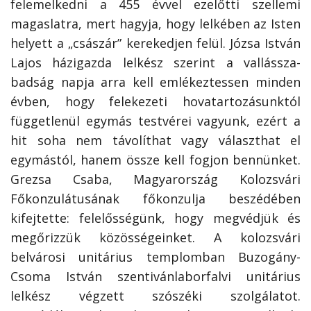
felemelkedni a 455 évvel ezelőtti szellemi
magaslatra, mert hagyja, hogy lelkében az Isten
helyett a „császár” kerekedjen felül. Józsa István
Lajos házigazda lelkész szerint a vallássza­
badság napja arra kell emlékeztessen minden
évben, hogy felekezeti hovatartozásunktól
függetlenül egymás testvérei vagyunk, ezért a
hit soha nem távolíthat vagy választhat el
egymástól, hanem össze kell fogjon bennünket.
Grezsa Csaba, Magyarország Kolozsvári
Főkonzulátusának főkonzulja beszédében
kifejtette: felelősségünk, hogy megvédjük és
megőrizzük közösségeinket. A kolozsvári
belvárosi unitárius templomban Buzogány-
Csoma István szentivánlaborfalvi unitárius
lelkész végzett szószéki szolgálatot.