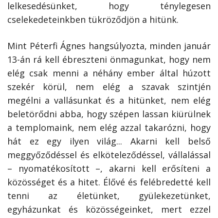
lelkesedésünket, hogy ténylegesen
cselekedeteinkben tükröződjön a hitünk.
Mint Péterfi Ágnes hangsúlyozta, minden január
13-án rá kell ébreszteni önmagunkat, hogy nem
elég csak menni a néhány ember által húzott
szekér körül, nem elég a szavak szintjén
megélni a vallásunkat és a hitünket, nem elég
beletörődni abba, hogy szépen lassan kiürülnek
a templomaink, nem elég azzal takarózni, hogy
hát ez egy ilyen világ... Akarni kell belső
meggyőződéssel és elköteleződéssel, vállalással
– nyomatékosított –, akarni kell erősíteni a
közösséget és a hitet. Élővé és felébredetté kell
tenni az életünket, gyülekezetünket,
egyházunkat és közösségeinket, mert ezzel