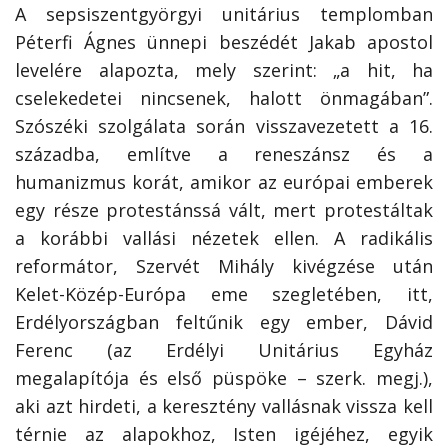
A sepsiszentgyörgyi unitárius templomban
Péterfi Ágnes ünnepi beszédét Jakab apostol
levelére alapozta, mely szerint: „a hit, ha
cselekedetei nincsenek, halott önmagában”.
Szószéki szolgálata során visszavezetett a 16.
századba, említve a reneszánsz és a
humanizmus korát, amikor az európai emberek
egy része protestánssá vált, mert protestáltak
a korábbi vallási nézetek ellen. A radikális
reformátor, Szervét Mihály kivégzése után
Kelet-Közép-Európa eme szegle­tében, itt,
Erdélyországban feltűnik egy ember, Dávid
Ferenc (az Erdélyi Unitárius Egyház
megalapítója és első püspöke – szerk. megj.),
aki azt hirdeti, a keresztény vallásnak vissza kell
térnie az alapokhoz, Isten igéjéhez, egyik