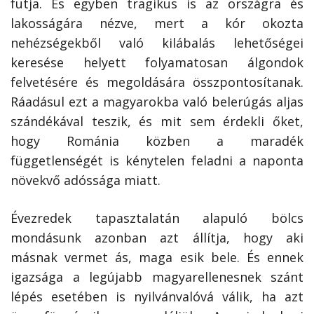
futja. És egyben tragikus is az országra és
lakosságára nézve, mert a kór okozta
nehézségekből való kilábalás lehetőségei
keresése helyett folyamatosan álgondok
felvetésére és megoldására összpontosítanak.
Ráadásul ezt a magyarokba való belerúgás aljas
szándékával teszik, és mit sem érdekli őket,
hogy Románia közben a maradék
függetlenségét is kénytelen feladni a naponta
növekvő adóssága miatt.
Évezredek tapasztalatán alapuló bölcs
mondásunk azonban azt állítja, hogy aki
másnak vermet ás, maga esik bele. És ennek
igazsága a legújabb magyarellenesnek szánt
lépés esetében is nyilvánvalóvá válik, ha azt