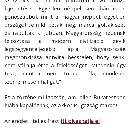
szerződésnek csúfolt diktátumra vonatkozó
kijelentése: „Egyetlen néppel sem bántak el
gonoszabbul, mint a magyar néppel, egyetlen
országot sem kínoztak meg, marcangoltak szét
és raboltak ki jobban. Magyarország népének
felosztása a modern civilizáció egyik
legszégyenteljesebb lapja. Magyarország
megcsonkítása annyira becstelen, hogy senki
nem vállalja érte a felelősséget. Mindenki úgy
tesz, mintha nem tudna róla, mindenki
szemérmesen hallgat.”
Ez a történelmi igazság, ami ellen Bukarestben
hiába kapálóznak, az akkor is igazság marad!
Az eredeti, teljes írást
itt olvashatja el
.