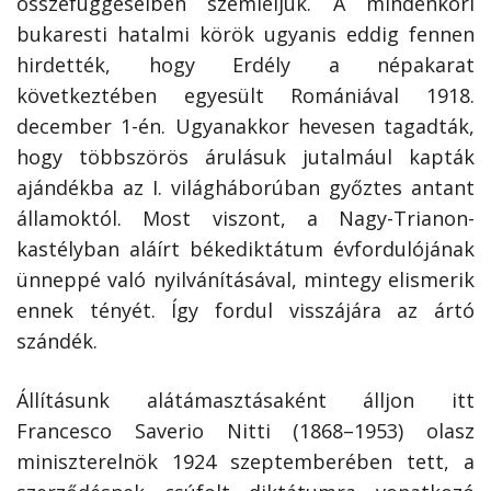
összefüggéseiben szemléljük. A mindenkori
bukaresti hatalmi körök ugyanis eddig fennen
hirdették, hogy Erdély a népakarat
következtében egyesült Romániával 1918.
december 1-én. Ugyanakkor hevesen tagadták,
hogy többszörös árulásuk jutalmául kapták
ajándékba az I. világháborúban győztes antant
államoktól. Most viszont, a Nagy-Trianon-
kastélyban aláírt békediktátum évfordulójának
ünneppé való nyilvánításával, mintegy elismerik
ennek tényét. Így fordul visszájára az ártó
szándék.
Állításunk alátámasztásaként álljon itt
Francesco Saverio Nitti (1868–1953) olasz
miniszterelnök 1924 szeptemberében tett, a