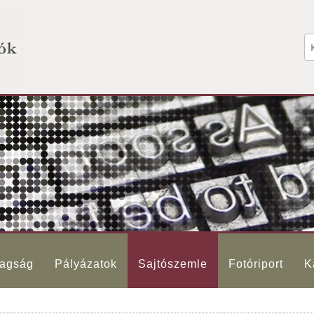
agság
Pályázatok
Sajtószemle
Fotóriport
K