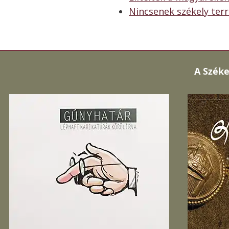
Nincsenek székely terr
A
Széke