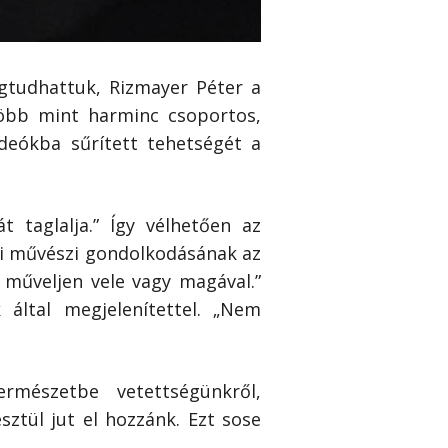
gtudhattuk, Rizmayer Péter a
öbb mint harminc csoportos,
videókba sűrített tehetségét a
 taglalja.” Így vélhetően az
ezi művészi gondolkodásának az
s műveljen vele vagy magával.”
által megjelenítettel. „Nem
rmészetbe vetettségünkről,
ztül jut el hozzánk. Ezt sose