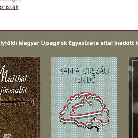
oristák
lyföldi Magyar Újságírók Egyesülete által kiadott 