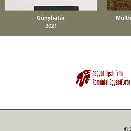
Gúnyhatár
Múltb
2021
© 