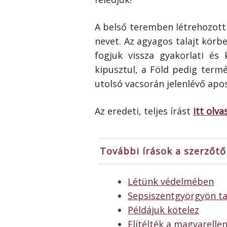
A belső teremben létrehozott
nevet. Az agyagos talajt körb
fogjuk vissza gyakorlati és
kipusztul, a Föld pedig termé
utolsó vacsorán jelenlévő apo
Az eredeti, teljes írást
itt olva
További írások a szerzőtől
Létünk védelmében
Sepsiszentgyörgyön ta
Példájuk kötelez
Elítélték a magyarelle