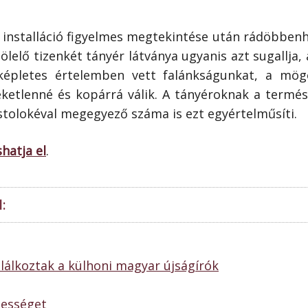
 installáció figyelmes megtekintése után rádöbbenh
eölelő tizenkét tányér látványa ugyanis azt sugall
 képletes értelemben vett falánkságunkat, a mö
ketlenné és kopárrá válik. A tányéroknak a termés
stolokéval megegyező száma is ezt egyértelműsíti.
shatja el
.
:
lálkoztak a külhoni magyar újságírók
nességet