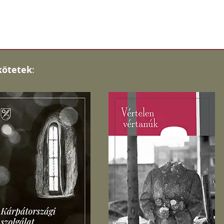
kötetek
: