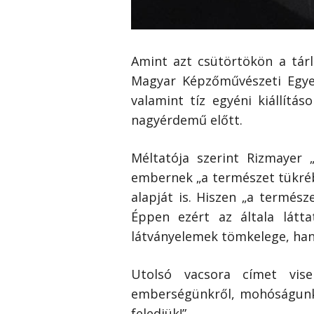
Amint azt csütörtökön a tár
Magyar Képzőművészeti Egye
valamint tíz egyéni kiállítás
nagyérdemű előtt.
Méltatója szerint Rizmayer 
embernek „a természet tükrébe
alapját is. Hiszen „a termész
Éppen ezért az általa látt
látványelemek tömkelege, hane
Utolsó vacsora címet vise
emberségünkről, mohóságunkró
feledjük!”