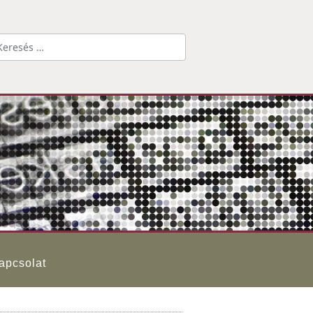
Keresés...
apcsolat