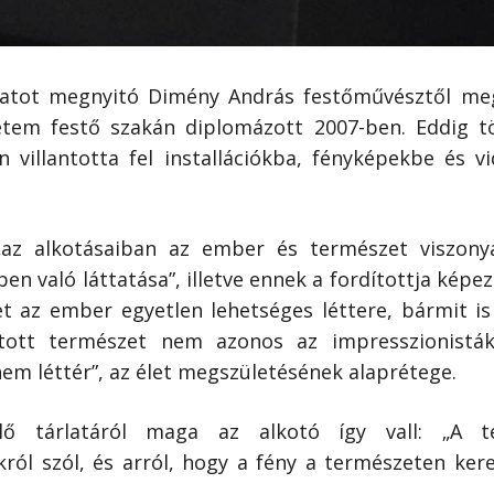
latot megnyitó Dimény András festőművésztől me
tem festő szakán diplomázott 2007-ben. Eddig t
on villantotta fel installációkba, fényképekbe és 
„az alkotásaiban az ember és természet viszonyát
n való láttatása”, illetve ennek a fordítottja kép
et az ember egyetlen lehetséges léttere, bármit i
atott természet nem azonos az impresszionisták 
m léttér”, az élet megszületésének alaprétege.
lő tárlatáról maga az alkotó így vall: „A te
l szól, és arról, hogy a fény a természeten keres