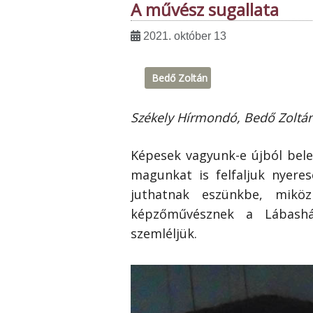
A művész sugallata
2021. október 13
Bedő Zoltán
Székely Hírmondó, Bedő Zoltán
Képesek vagyunk-e újból bele
magunkat is felfaljuk nyere
juthatnak eszünkbe, miköz
képzőművésznek a Lábasház 
szemléljük.