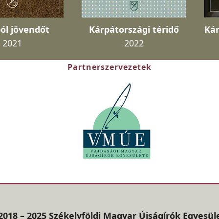
ól jövendőt
Kárpátországi téridő
Kár
2021
2022
Partnerszervezetek
2018 – 2025 Székelyföldi Magyar Újságírók Egyesül