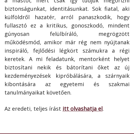
a mástól, mert csak így tudjuk megőrizni
biztonságunkat, identitásunkat. Sok fiatal, aki
külföldről hazatér, arról panaszkodik, hogy
fullasztó ez a kritikus, gonoszkodó, mindent
gúnyosan felülbíráló, megrögzött
működésmód, amikor már rég nem nyújtanak
inspiráló, fejlődési légkört számukra a régi
keretek. A mi feladatunk, mentorként helyet
biztosítani nekik és bátorítani őket az új
kezdeményezések kipróbálására, a szárnyaik
kibontására az egyetemi és szakmai
tanulmányaikat követően.
Az eredeti, teljes írást
itt olvashatja el
.