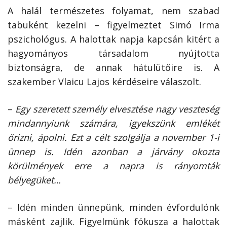
A halál természetes folyamat, nem szabad
tabuként kezelni – figyelmeztet Simó Irma
pszichológus. A halottak napja kapcsán kitért a
hagyományos társadalom nyújtotta
biztonságra, de annak hátulütőire is. A
szakember Vlaicu Lajos kérdéseire válaszolt.
–
Egy szeretett személy elvesztése nagy veszteség
mindannyiunk számára, igyekszünk emlékét
őrizni, ápolni. Ezt a célt szolgálja a november 1-i
ünnep is. Idén azonban a járvány okozta
körülmények erre a napra is rányomták
bélyegüket…
– Idén minden ünnepünk, minden évfordulónk
másként zajlik. Figyelmünk fókusza a halottak