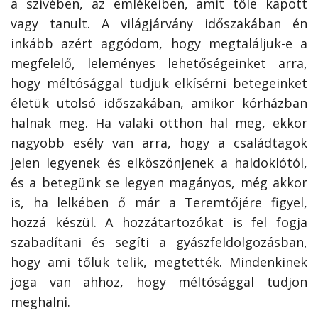
a szívében, az emlékeiben, amit tőle kapott
vagy tanult. A világjárvány időszakában én
inkább azért aggódom, hogy megtaláljuk-e a
megfelelő, leleményes lehetőségeinket arra,
hogy méltósággal tudjuk elkísérni betegeinket
életük utolsó időszakában, amikor kórházban
halnak meg. Ha valaki otthon hal meg, ekkor
nagyobb esély van arra, hogy a családtagok
jelen legyenek és elköszönjenek a haldoklótól,
és a betegünk se legyen magányos, még akkor
is, ha lelkében ő már a Teremtőjére figyel,
hozzá készül. A hozzátartozókat is fel fogja
szabadítani és segíti a gyászfeldolgozásban,
hogy ami tőlük telik, megtették. Mindenkinek
joga van ahhoz, hogy méltósággal tudjon
meghalni.