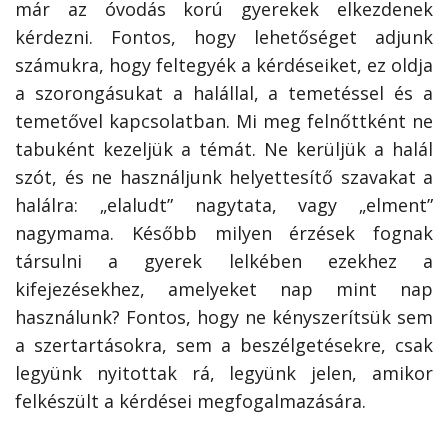
már az óvodás korú gyerekek elkezdenek
kérdezni. Fontos, hogy lehetőséget adjunk
számukra, hogy feltegyék a kérdéseiket, ez oldja
a szorongásukat a halállal, a temetéssel és a
temetővel kapcsolatban. Mi meg felnőttként ne
tabuként kezeljük a témát. Ne kerüljük a halál
szót, és ne használjunk helyettesítő szavakat a
halálra: „elaludt” nagytata, vagy „elment”
nagymama. Később milyen érzések fognak
társulni a gyerek lelkében ezekhez a
kifejezésekhez, amelyeket nap mint nap
használunk? Fontos, hogy ne kényszerítsük sem
a szertartásokra, sem a beszélgetésekre, csak
legyünk nyitottak rá, legyünk jelen, amikor
felkészült a kérdései megfogalmazására.