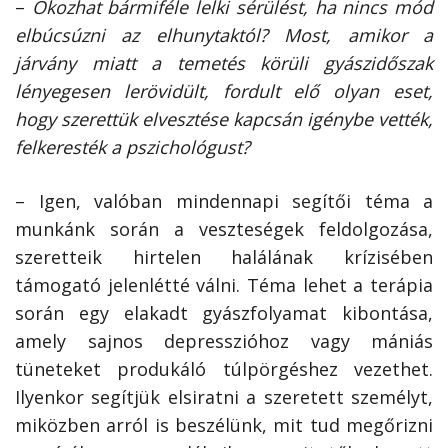
–
Okozhat bármiféle lelki sérülést, ha nincs mód
elbúcsúzni az elhunytaktól? Most, amikor a
járvány miatt a temetés körüli gyászidőszak
lényegesen lerövidült, fordult elő olyan eset,
hogy szerettük elvesztése kapcsán igénybe vették,
felkeresték a pszichológust?
– Igen, valóban mindennapi segítői téma a
munkánk során a veszteségek feldolgozása,
szeretteik hirtelen halálának krízisében
támogató jelenlétté válni. Téma lehet a terápia
során egy elakadt gyászfolyamat kibontása,
amely sajnos depresszióhoz vagy mániás
tüneteket produkáló túlpörgéshez vezethet.
Ilyenkor segítjük elsiratni a szeretett személyt,
miközben arról is beszélünk, mit tud megőrizni