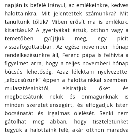
napján is befelé irányul, az emlékeinkre, kedves
halottainkra. Mit jelentettek számunkra? Mit
tanultunk tőlük? Miben erősít ma is emlékük,
kitartásuk? A gyertyákat értük, otthon vagy a
temetőben gyújtjuk meg, egy picit
visszafogottabban. Az egész novemberi hónap
rendelkezésünkre áll, Ferenc pápa is felhívta a
figyelmet arra, hogy a teljes novemberi hónap
búcsús lehetőség. Azaz lélektani nyelvezettel
„elbúcsúzunk” éppen a halottainkkal szembeni
mulasztásainktól, elsiratjuk őket és
megbocsátunk nekik és önmagunknak is
minden szeretetlenségért, és elfogadjuk Isten
bocsánatát és irgalmas ölelését. Senki nem
gátolhat meg abban, hogy tiszteletünket
tegyük a halottaink felé, akár otthon maradva