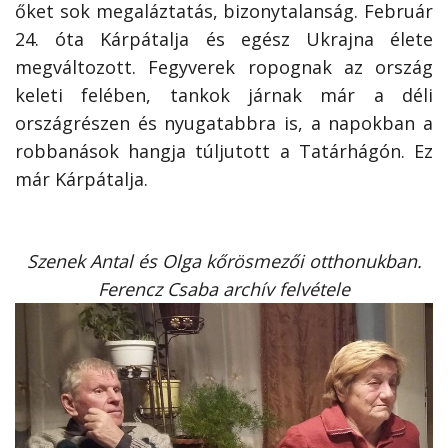
őket sok megaláztatás, bizonytalanság. Február
24. óta Kárpátalja és egész Ukrajna élete
megváltozott. Fegyverek ropognak az ország
keleti felében, tankok járnak már a déli
országrészen és nyugatabbra is, a napokban a
robbanások hangja túljutott a Tatárhágón. Ez
már Kárpátalja.
Szenek Antal és Olga kőrösmezői otthonukban.
Ferencz Csaba archív felvétele