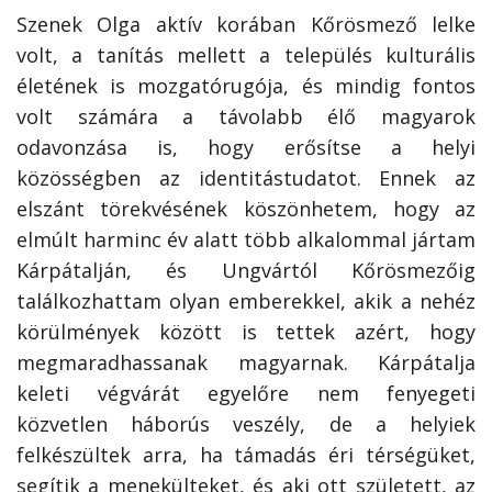
Szenek Olga aktív korában Kőrösmező lelke
volt, a tanítás mellett a település kulturális
életének is mozgatórugója, és mindig fontos
volt számára a távolabb élő magyarok
odavonzása is, hogy erősítse a helyi
közösségben az identitástudatot. Ennek az
elszánt törekvésének köszönhetem, hogy az
elmúlt harminc év alatt több alkalommal jártam
Kárpátalján, és Ungvártól Kőrösmezőig
találkozhattam olyan emberekkel, akik a nehéz
körülmények között is tettek azért, hogy
megmaradhassanak magyarnak. Kárpátalja
keleti végvárát egyelőre nem fenyegeti
közvetlen háborús veszély, de a helyiek
felkészültek arra, ha támadás éri térségüket,
segítik a menekülteket, és aki ott született, az