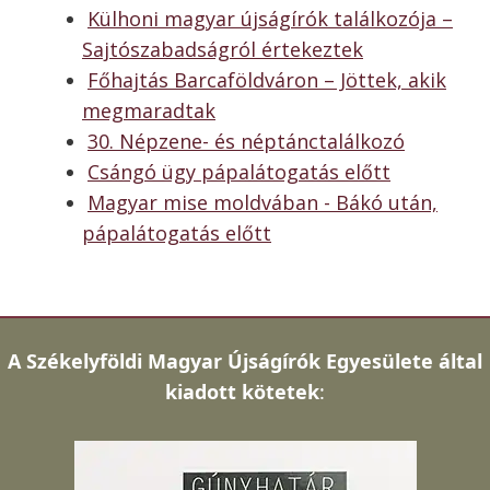
Külhoni magyar újságírók találkozója –
Sajtószabadságról értekeztek
Főhajtás Barcaföldváron – Jöttek, akik
megmaradtak
30. Népzene- és néptánctalálkozó
Csángó ügy pápalátogatás előtt
Magyar mise moldvában - Bákó után,
pápalátogatás előtt
A
Székelyföldi Magyar Újságírók Egyesülete által
kiadott kötetek
: