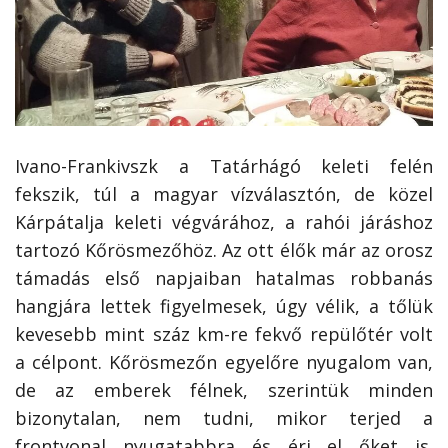
Ivano-Frankivszk a Tatárhágó keleti felén
fekszik, túl a magyar vízválasztón, de közel
Kárpátalja keleti végvárához, a rahói járáshoz
tartozó Kőrösmezőhöz. Az ott élők már az orosz
támadás első napjaiban hatalmas robbanás
hangjára lettek figyelmesek, úgy vélik, a tőlük
kevesebb mint száz km-re fekvő repülőtér volt
a célpont. Kőrösmezőn egyelőre nyugalom van,
de az emberek félnek, szerintük minden
bizonytalan, nem tudni, mikor terjed a
frontvonal nyugatabbra és éri el őket is.