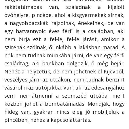
rakétatámadás van, szaladnak a kijelölt
óvóhelyre, pincébe, ahol a kisgyermekek sírnak,
a nagyobbacskák rajzolnak, énekelnek, de van
egy hatvannyolc éves férfi is a családban, aki
nem bírja ezt a fel-le, fel-le járást, amikor a
szirénák szólnak, ő inkább a lakásban marad. A
nők nem tudnak munkába járni, de van egy férfi
családtag, aki bankban dolgozik, ő még bejár.
Nehéz a helyzetük, de nem jöhetnek el Kijevből,
veszélyes járni az utcákon, nem tudnak benzint
vásárolni az autójukba. Van, aki az édesanyjához
sem mer átmenni a szomszéd utcába, mert
közben jöhet a bombatámadás. Mondják, hogy
hideg van, gyakran nincs elég jó mobiljelük a
pincében, nehéz a kapcsolattartás.