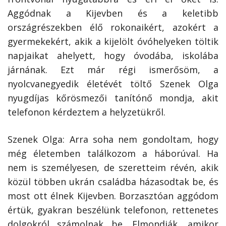
Aggódnak a Kijevben és a keletibb
országrészekben élő rokonaikért, azokért a
gyermekekért, akik a kijelölt óvóhelyeken töltik
napjaikat ahelyett, hogy óvodába, iskolába
járnának. Ezt már régi ismerősöm, a
nyolcvanegyedik életévét töltő Szenek Olga
nyugdíjas kőrösmezői tanítónő mondja, akit
telefonon kérdeztem a helyzetükről.
Szenek Olga: Arra soha nem gondoltam, hogy
még életemben találkozom a háborúval. Ha
nem is személyesen, de szeretteim révén, akik
közül többen ukrán családba házasodtak be, és
most ott élnek Kijevben. Borzasztóan aggódom
értük, gyakran beszélünk telefonon, rettenetes
dolgokról számolnak be. Elmondják, amikor