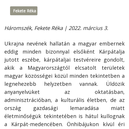
Fekete Réka
Háromszék, Fekete Réka | 2022. március 3.
Ukrajna nevének hallatán a magyar embernek
eddig minden bizonnyal elsőként Kárpátalja
jutott eszébe, kárpátaljai testvéreire gondolt,
akik a Magyarországtól elcsatolt területek
magyar közösségei közül minden tekintetben a
legnehezebb helyzetben vannak. Üldözik
anyanyelvüket az oktatásban,
adminisztrációban, a kulturális életben, de az
ország gazdasági lemaradása miatt
életminőségük tekintetében is hátul kullognak
a Kárpát-medencében. Önhibájukon kívül éri