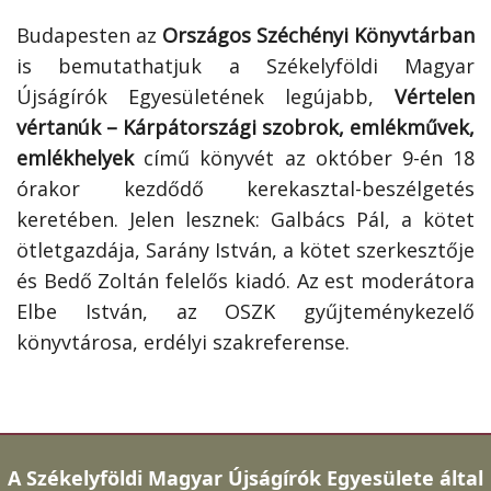
Budapesten az
Országos Széchényi Könyvtárban
is bemutathatjuk a Székelyföldi Magyar
Újságírók Egyesületének legújabb,
Vértelen
vértanúk – Kárpátországi szobrok, emlékművek,
emlékhelyek
című könyvét az október 9-én 18
órakor kezdődő kerekasztal-beszélgetés
keretében. Jelen lesznek: Galbács Pál, a kötet
ötletgazdája, Sarány István, a kötet szerkesztője
és Bedő Zoltán felelős kiadó. Az est moderátora
Elbe István, az OSZK gyűjteménykezelő
könyvtárosa, erdélyi szakreferense.
A
Székelyföldi Magyar Újságírók Egyesülete által