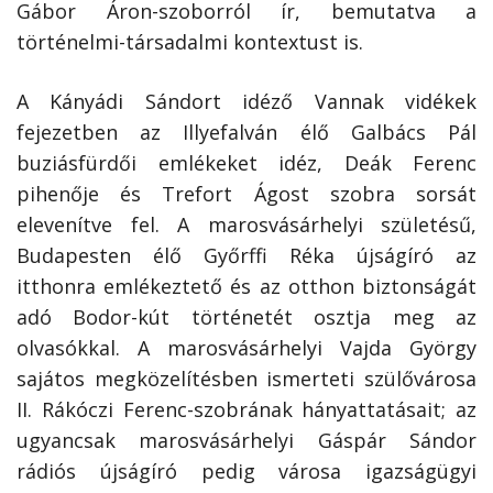
Gábor Áron-szoborról ír, bemutatva a
történelmi-társadalmi kontextust is.
A Kányádi Sándort idéző Vannak vidékek
fejezetben az Illyefalván élő Galbács Pál
buziásfürdői emlékeket idéz, Deák Ferenc
pihenője és Trefort Ágost szobra sorsát
elevenítve fel. A marosvásárhelyi születésű,
Budapesten élő Győrffi Réka újságíró az
itthonra emlékeztető és az otthon biztonságát
adó Bodor-kút történetét osztja meg az
olvasókkal. A marosvásárhelyi Vajda György
sajátos megközelítésben ismerteti szülővárosa
II. Rákóczi Ferenc-szobrának hányattatásait; az
ugyancsak marosvásárhelyi Gáspár Sándor
rádiós újságíró pedig városa igazságügyi