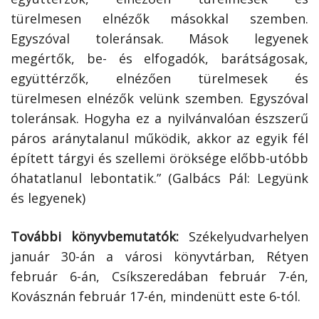
türelmesen elnézők másokkal szemben.
Egyszóval toleránsak. Mások legyenek
megértők, be- és elfogadók, barátságosak,
együttérzők, elnézően türelmesek és
türelmesen elnézők velünk szemben. Egyszóval
toleránsak. Hogyha ez a nyilvánvalóan észszerű
páros aránytalanul működik, akkor az egyik fél
épített tárgyi és szellemi öröksége előbb-utóbb
óhatatlanul lebontatik.” (Galbács Pál: Legyünk
és legyenek)
További könyvbemutatók:
Székelyudvarhelyen
január 30-án a városi könyvtárban, Rétyen
február 6-án, Csíkszeredában február 7-én,
Kovásznán február 17-én, mindenütt este 6-tól.