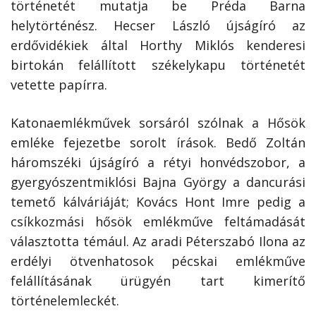
történetét mutatja be Préda Barna
helytörténész. Hecser László újságíró az
erdővidékiek által Horthy Miklós kenderesi
birtokán felállított székelykapu történetét
vetette papírra.
Katonaemlékművek sorsáról szólnak a Hősök
emléke fejezetbe sorolt írások. Bedő Zoltán
háromszéki újságíró a rétyi honvédszobor, a
gyergyószentmiklósi Bajna György a dancurási
temető kálváriáját; Kovács Hont Imre pedig a
csíkkozmási hősök emlékműve feltámadását
választotta témául. Az aradi Péterszabó Ilona az
erdélyi ötvenhatosok pécskai emlékműve
felállításának ürügyén tart kimerítő
történelemleckét.