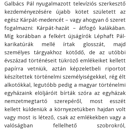
Galbács Pál nyugalmazott televíziós szerkesztő
kezdeményezésére újabb kötet született az
egész Kárpát-medencét – vagy ahogyan ő szeret
fogalmazni: Kárpát-hazát – átfogó kalákában.
Míg korábban a felkért újságírók Léphaft Pál-
karikatúrák mellé írtak glosszát, majd
személyes tárgyakhoz kötődő, de az utóbbi
évszázad történéseit tükröző emlékeiket kellett
papírra vetniük, aztán képzeletbeli riportot
készítettek történelmi személyiségekkel, rég élt
alkotókkal, legutóbb pedig a magyar történelmi
egyházaink elöljáróit bírták szóra az egyházak
nemzetmegtartó szerepéről, most esszét
kellett küldeniük a környezetükben hajdan volt
vagy most is létező, csak az emlékekben vagy a
valóságban fellelhető szobrokról,