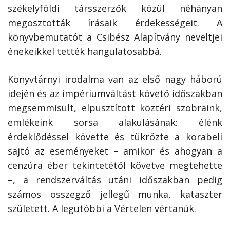
székelyföldi társszerzők közül néhányan
megosztották írásaik érdekességeit. A
könyvbemutatót a Csibész Alapítvány neveltjei
énekeikkel tették hangulatosabbá.
Könyvtárnyi irodalma van az első nagy háború
idején és az impériumváltást követő időszakban
megsemmisült, elpusztított köztéri szobraink,
emlékeink sorsa alakulásának: élénk
érdeklődéssel követte és tükrözte a korabeli
sajtó az eseményeket – amikor és ahogyan a
cenzúra éber tekintetétől követve megtehette
–, a rendszerváltás utáni időszakban pedig
számos összegző jellegű munka, kataszter
született. A legutóbbi a Vértelen vértanúk.