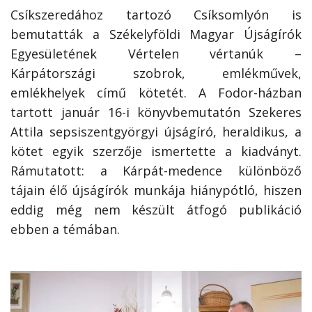
Csíkszeredához tartozó Csíksomlyón is
bemutatták a Székelyföldi Magyar Újságírók
Egyesületének Vértelen vértanúk –
Kárpátországi szobrok, emlékművek,
emlékhelyek című kötetét. A Fodor-házban
tartott január 16-i könyvbemutatón Szekeres
Attila sepsiszentgyörgyi újságíró, heraldikus, a
kötet egyik szerzője ismertette a kiadványt.
Rámutatott: a Kárpát-medence különböző
tájain élő újságírók munkája hiánypótló, hiszen
eddig még nem készült átfogó publikáció
ebben a témában.