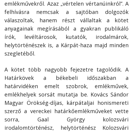
emlékművekről. Azaz „vértelen vértanúinkról”. A
felhívásra nemcsak a sajtóban dolgozók
válaszoltak, hanem részt vállaltak a kötet
anyagainak megírásából a gyakran publikáló
írók, levéltárosok, kutatók, irodalmárok,
helytörténészek is, a Kárpát-haza majd minden
szegletéből.
A kötet több nagyobb fejezetre tagolódik. A
Határkövek a békebeli időszakban a
határvidéken emelt szobrok, emlékművek,
emlékhelyek sorsát mutatja be. Kovács Sándor
Magyar Örökség-díjas, kárpátaljai honismereti
szerző a vereckei határkőemlékműveket vette
sorra, Gaal György kolozsvári
irodalomtörténész, helytörténész Kolozsvári