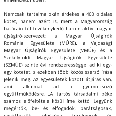
emlékezetünkben”.
Nemcsak tartalma okán érdekes a 400 oldalas
kötet, hanem azért is, mert a Magyarország
határain túl tevékenykedő három aktív magyar
újságíró-szervezet: a Magyar Újságírók
Romániai Egyesülete (MÚRE), a Vajdasági
Magyar Újságírók Egyesülete (VMÚE) és a
Székelyföldi Magyar Újságírók Egyesülete
(SZMÚE) szinte évi rendszerességgel ad ki egy-
egy kötetet, s ezekben több közös szerző írása
jelenik meg. Az egyesületek között átjárás van,
ami alkalmat ad a gyümölcsöző
együttműködésre. „A tartós társadalmi béke
számos előfeltétele közül íme kettő: Legyünk
megértők, be- és elfogadók, barátságosak,
együttérzők, elnézően türelmesek és