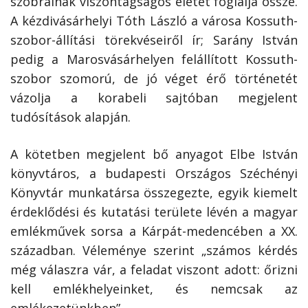
szobrainak viszontagságos életét foglalja össze.
A kézdivásárhelyi Tóth László a városa Kossuth-
szobor-állítási törekvéseiről ír; Sarány István
pedig a Marosvásárhelyen felállított Kossuth-
szobor szomorú, de jó véget érő történetét
vázolja a korabeli sajtóban megjelent
tudósítások alapján.
A kötetben megjelent bő anyagot Elbe István
könyvtáros, a budapesti Országos Széchényi
Könyvtár munkatársa összegezte, egyik kiemelt
érdeklődési és kutatási területe lévén a magyar
emlékművek sorsa a Kárpát-medencében a XX.
században. Véleménye szerint „számos kérdés
még válaszra vár, a feladat viszont adott: őrizni
kell emlékhelyeinket, és nemcsak az