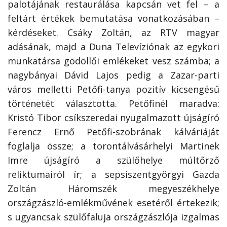
palotájának restaurálása kapcsán vet fel – a
feltárt értékek bemutatása vonatkozásában –
kérdéseket. Csáky Zoltán, az RTV magyar
adásának, majd a Duna Televíziónak az egykori
munkatársa gödöllői emlékeket vesz számba; a
nagybányai Dávid Lajos pedig a Zazar-parti
város melletti Petőfi-tanya pozitív kicsengésű
történetét választotta. Petőfinél maradva:
Kristó Tibor csíkszeredai nyugalmazott újságíró
Ferencz Ernő Petőfi-szobrának kálváriáját
foglalja össze; a torontálvásárhelyi Martinek
Imre újságíró a szülőhelye múltőrző
reliktumairól ír; a sepsiszentgyörgyi Gazda
Zoltán Háromszék megyeszékhelye
országzászló-emlékművének esetéről értekezik;
s ugyancsak szülőfaluja országzászlója izgalmas