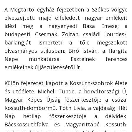
A Megtartó egyház fejezetben a Székes völgye
elveszejtett, majd elfeledett magyar emlékeit
idézi meg a nagyenyedi Basa Emese; a
budapesti Csermák Zoltán családi lourdes-i
barlangját ismerteti a tőle megszokott
olvasmányos stílusban; Bíró István, a Hargita
Népe munkatársa Esztelnek ferences
emlékeinek újjászületéséről ír.
Külön fejezetet kapott a Kossuth-szobrok élete
és utóélete. Micheli Tünde, a horvátországi Új
Magyar Képes Újság főszerkesztője a csúzai
Kossuth-dombormű, Tóth Lívia, a vajdasági Hét
Nap hetilap főszerkesztője a délvidéki
Bácskossuthfalva és Magyarittabé Kossuth-