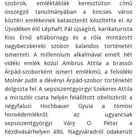
szobrok, emléktáblák keresztúton című
összegző tanulmányában a kincses város
köztéri emlékeinek kataszterét készítette el. Az
Újvidéken élő Léphaft Pál újságíró, karikaturista
Kiss Ernő altábornagy és a róla mintázott
nagybecskereki szobor kalandos történetét
ismerteti. A millennium alkalmával emelt hét
vidéki emlék közül Ambrus Attila a brassói
Árpád-szoborként ismert emlékmű, a felvidéki
Molnár Judit a dévényi Árpád-szobor történetét
dolgozta fel. A sepsiszentgyörgyi Szekeres Attila
a miriszlói csata helyén felállított obeliszkről; a
négyfalusi Hochbauer Gyula a tömösi
honvédemlékről; az ugyancsak
sepsiszentgyörgyi Váry O. Péter a
Kézdivásárhelyen álló, Nagyváradról odakerült