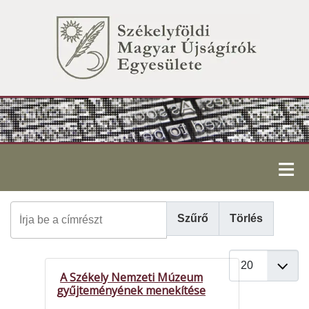
≡
Írja be a címrészt
Szűrő
Törlés
Tételek #
A Székely Nemzeti Múzeum
gyűjteményének menekítése