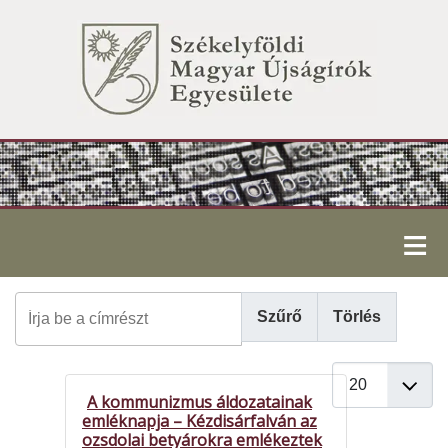
≡
Írja be a címrészt
Szűrő
Törlés
Tételek #
A kommunizmus áldozatainak
emléknapja – Kézdisárfalván az
ozsdolai betyárokra emlékeztek