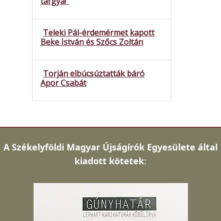
tárgya!”
Teleki Pál-érdemérmet kapott
Beke István és Szőcs Zoltán
Torján elbúcsúztatták báró
Apor Csabát
A
Székelyföldi Magyar Újságírók Egyesülete által
kiadott kötetek
: