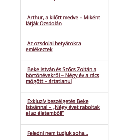
Arthur, a kilőtt medve – Miként
látják Ozsdolán
Az ozsdolai betyárokra
emlékeztek
Beke István és Szőcs Zoltán a
börtönévekről – Négy év a rács
mögött – ártatlanul
Exkluzív beszélgetés Beke
Istvánnal – „Négy évet raboltak
el az életemből!”
Feledni nem tudjuk soha…