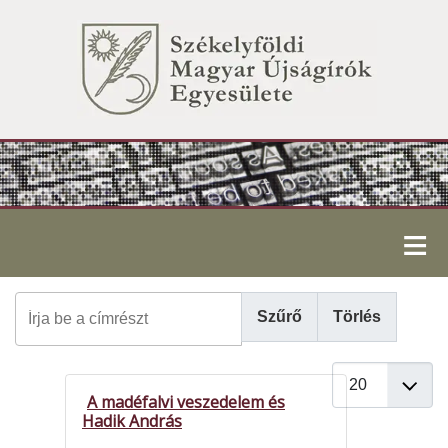
≡
Írja be a címrészt
Szűrő
Törlés
Tételek #
A madéfalvi veszedelem és
Hadik András