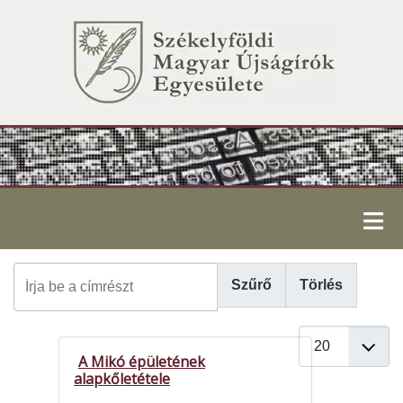
≡
Írja be a címrészt
Szűrő
Törlés
Tételek #
A Mikó épületének
alapkőletétele